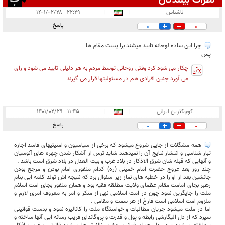
نظرات بینندگان
انتشار یافته:
۲
ناشناس
|
|
۲۲:۲۹ - ۱۴۰۱/۰۲/۲۸
در انتظار بررسی:
پاسخ
0
0
غیر قابل انتشار:
۱
چرا این ساده لوحانه تایید میشند برا پست مقام ها
پس
چکار می شود کرد وقتی روحانی توسط مردم به هر دلیلی تایید می شود و رای
می آورد چنین افرادی هم در مسئولیتها قرار می گیرند
کوچکترین ایرانی
|
|
۱۱:۴۵ - ۱۴۰۱/۰۲/۲۹
پاسخ
0
0
همه مشگلات از جایی شروع میشود که برخی از سیاسیون و امنیتیهای فاسد اجازه
تبار شناسی و انتشار نتایج آن را نمیدهند شاید ترس از آشکار شدن چهره های آنوسیان
و آنهایی که قبله شان شرق الاذکار در بلاد غرب و بیت العدل در بلاد شرق است باشد .
چند روز بعد عروج حضرت امام خمینی (ره) کدام منفوری امام بودن و مرجع بودن
جانشین بعد از او را در خطبه های نماز زیر سئوال برد که نتیجه اش تولد کلمه ایی بنام
رهبر بجای امامت مقام عظمای ولایت مطلقه فقیه بود و همان منفور بجای امت اسلام
ملت را جایگزین نمود چون در امت اسلامی نهی از منکر و امر به معروف امری لازم و
ملزوم امت اسلامی است فارغ از هر سمت و مقامی .
اما در ملت میشود جریان مطالبات و خواستگاه ملت را کانالیزه نمود و بدست قوانینی
سپرد که از دل الیگارشی رابطه و پول و قدرت و پروگاندای فریب رسانه ایی آنها ساخته و