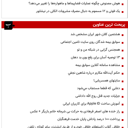
هوش مصنوعی چگونه عملیات فضاپیماها و ماهواره‌ها را تغییر می‌دهد؟
یک فوتی و ۱۲ مسموم به دنبال مصرف مشروبات الکلی در نیشابور
پربحث ترین عناوین
هشتمین کلان شهر ایران مشخص شد
سوابق بیمه شدگان روی سایت تامین اجتماعی
همجنس گرایی در شبکه من و تو
13 توصیه آسان برای رفع بوی بد دهان
مشاهده سامانه آنلاين سوابق بیمه
حكم آيت‌الله مكارم درباره شاهين نجفي
سایتهای همسریابی!
دعايي كه قطعا مستجاب مي‌شود
جزئیات جدید قتل روح الله داداشی
آموزش ساخت Apple ID برای کاربران ایرانی
راز خنده های اصغر فرهادی به حرکت بی شرمانه خانم بازیگر + عکس
پرداخت ۱۰۰ درصد پاداش پایان خدمت فرهنگیان
خلافی آنلاین/استعلام خلافی خودرو از طریق اینترنت، پیام کوتاه ، تلفن