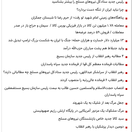
رئیس جدید ستادکل نیروهای مسلح را بیشتر بشناسید
چرا نباید ایران از تنگه دست بردارد؟
پناهگاه‌های زمینیِ امام شهید لو رفت؛ از حرم رضا تا شبستان جمکران
معامله ۱.۷۸ میلیون تن کالا در بازار فیزیکی بورس کالا / سیمان و حراج باز در صدر
معاملات / فروش ۵۹ درصد عرضه‌ها
۱۳ میلیارد دلار خسارت و هزاران حمله؛ جنگ با ایران به شکست بزرگ ترامپ تبدیل شد
ولید جنبلاط هم پشت مبارزان حزب‌الله درآمد
۴ مطالبه رهبر انقلاب از رئیس جدید سازمان بسیج
مطالبات فرمانده معظم کل قوا از فرمانده جدید سپاه پاسداران
رهبر انقلاب از سرلشکر عبداللهی، رئیس جدید ستادکل نیروهای مسلح چه مطالباتی دارند؟
رهبر انقلاب ۶ فرمانده عالی‌رتبه را منصوب کردند
انتصاب حجت‌الاسلام ‌والمسلمین حسین طائب به سِمت رئیس سازمان بسیج مستضعفین
سپاه پاسداران
جعل مرگ بعد از شلیک به یک شهروند
مرگ مشکوک یک مزدور آمریکایی در پایگاه ارتش رژیم صهیونیستی
سبد کالا جدید خاص بازنشستگان نیروهای مسلح
دومین دیدار پزشکیان با رهبر انقلاب