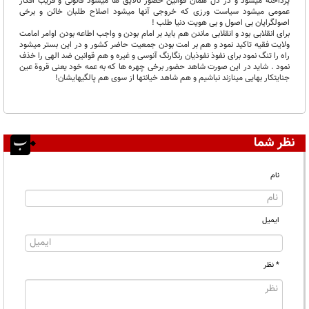
پرداخته میشود و در دل همان قوانین حضور نالایق ها میشود قانونی و فریب افکار
عمومی میشود سیاست ورزی که خروجی آنها میشود اصلاح طلبان خائن و برخی
اصولگرایان بی اصول و بی هویت دنیا طلب !
برای انقلابی بود و انقلابی ماندن هم باید بر امام بودن و واجب اطاعه بودن اوامر امامت
ولایت فقیه تاکید نمود و هم بر امت بودن جمعیت حاضر کشور و در این بستر میشود
راه را تنگ نمود برای نفوذ نفوذیان رنگارنگ آنوسی و غیره و هم قوانین ضد الهی را خذف
نمود . شاید در این صورت شاهد حضور برخی چهره ها که به عمه خود یعنی قروة عین
جنایتکار بهایی مینازند نباشیم و هم شاهد خیانتها از سوی هم پالگیهایشان!
نظر شما
نام
ایمیل
* نظر