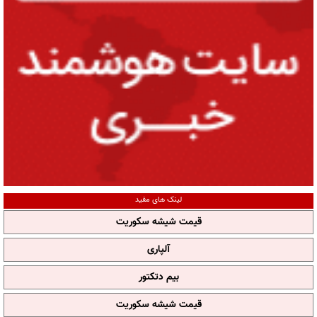
لینک های مفید
قیمت شیشه سکوریت
آلپاری
بیم دتکتور
قیمت شیشه سکوریت