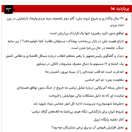
پربازدید ها
۳۰ سال واگذاری و خروج ثروت ملی؛ گام دوم تضعیف بنیه مردم وایجاد نارضایتی در بین
احاد مردم
توافقِ بدونِ تاییدِ رهبری؛ تنها یک قراردادِ بی‌ارزش است
تاراج هویت ملی در بازار بی‌صاحب پوشاک؛ مسئولان نظارت کجا خوابیده‌اند؟ / زیر سایه
جنگ، جامعه در حال بی‌حیا شدن است
دیدار و گفتگوی رئیس‌جمهور با رهبر معظم انقلاب درباره مسائل اقتصادی و نظامی کشور
یک کشته و ۱۲ مسموم به دنبال مصرف مشروبات الکلی در نیشابور
اعدام بد است اما قلب تپنده‌ای را از سینه بیرون کشیدن نه!
مقاومت یمن؛ دو خیز اساسی
ادعای رسانه آمریکایی درباره تمایل ترامپ به خروج از جنگ بدون توافق هسته‌ای
نماینده ای که به دلیل مشکلات مالی موبایلش را فروخت
«علیرضا شهسواری» سرپرست اداره کل امور مجلس بنیاد شهید شد
شروط ایران برای بازگشایی تنگه هرمز بی‌اعتنا به لاف‌های گزاف ترامپ
آغاز تخلیه پایگاه اربیل
عامل افزایش قبوض آب و برق برخی مشترکان چه بود؟