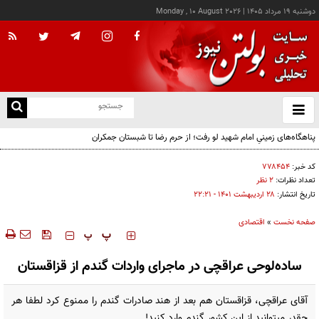
دوشنبه ۱۹ مرداد ۱۴۰۵
|
Monday , 10 August 2026
از
و
ته
پناهگاه‌های زمینیِ امام شهید لو رفت؛ از حرم رضا تا شبستان جمکران
ن
نو
کد خبر:
۷۷۸۴۵۴
تعداد نظرات:
۲ نظر
تاریخ انتشار:
۲۸ ارديبهشت ۱۴۰۱ - ۲۲:۲۱
صفحه نخست
»
اقتصادی
‍‍‍ پ
پ
ساده‌لوحی عراقچی در ماجرای واردات گندم از قزاقستان
آقای عراقچی، قزاقستان هم بعد از هند صادرات گندم را ممنوع کرد لطفا هر
چقدر میتوانید از این کشور گندم وارد کنید!