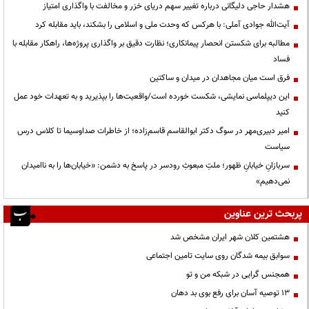
هشدار حاجی دلیگانی درباره تغییر سهم دریای خزر و مخالفت با واگذاری امتیاز
آیت‌الله جوادی آملی: با هرکس که وحدت ملی و اسلامی را بشکند، باید مقابله کرد
مطالبه برای شکستن انحصار پیمانکاری؛ نظارت دقیق بر واگذاری پروژه‌ها، راهکار مقابله با
فساد
فرق است میان مجاهدان در میدان و ساکتین
این دیپلماسی نمایشی، شکست خورده است/واقعیت‌ها را بپذیرید و به تعهدات خود عمل
کنید
امیر دبیری‌مهر در سوگ دکتر ابوالقاسم قاسم‌زاده؛ از خاطرات صداوسیما تا کلاس درس
سیاست
سربازانِ خیابانِ ظهور؛ ملتِ مبعوثِ رودسر در پاسخ به دشمن: «خیابان‌ها را به ناامیدان
نمی‌دهیم»
پربحث ترین عناوین
هشتمین کلان شهر ایران مشخص شد
سوابق بیمه شدگان روی سایت تامین اجتماعی
همجنس گرایی در شبکه من و تو
13 توصیه آسان برای رفع بوی بد دهان