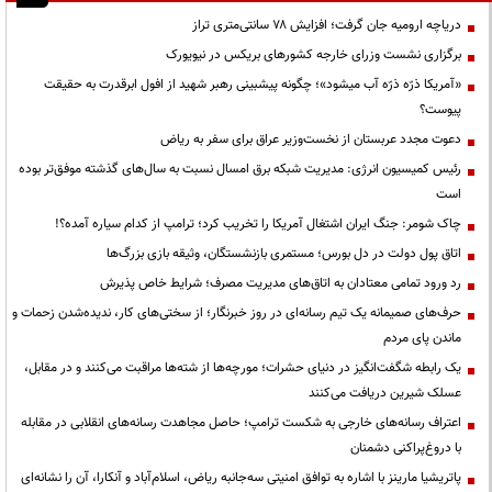
دریاچه ارومیه جان گرفت؛ افزایش ۷۸ سانتی‌متری تراز
برگزاری نشست وزرای خارجه کشورهای بریکس در نیویورک
«آمریکا ذرّه ذرّه آب میشود»؛ چگونه پیشبینی رهبر شهید از افول ابرقدرت به حقیقت
پیوست؟
دعوت مجدد عربستان از نخست‌وزیر عراق برای سفر به ریاض
رئیس کمیسیون انرژی: مدیریت شبکه برق امسال نسبت به سال‌های گذشته موفق‌تر بوده
است
چاک شومر: جنگ ایران اشتغال آمریکا را تخریب کرد؛ ترامپ از کدام سیاره آمده؟!
اتاق پول دولت در دل بورس؛ مستمری بازنشستگان، وثیقه بازی بزرگ‌ها
رد ورود تمامی معتادان به اتاق‌های مدیریت مصرف؛ شرایط خاص پذیرش
حرف‌های صمیمانه یک تیم رسانه‌ای در روز خبرنگار؛ از سختی‌های کار، ندیده‌شدن زحمات و
ماندن پای مردم
یک رابطه شگفت‌انگیز در دنیای حشرات؛ مورچه‌ها از شته‌ها مراقبت می‌کنند و در مقابل،
عسلک شیرین دریافت می‌کنند
اعتراف رسانه‌های خارجی به شکست ترامپ؛ حاصل مجاهدت رسانه‌های انقلابی در مقابله
با دروغ‌پراکنی دشمنان
پاتریشیا مارینز با اشاره به توافق امنیتی سه‌جانبه ریاض، اسلام‌آباد و آنکارا، آن را نشانه‌ای