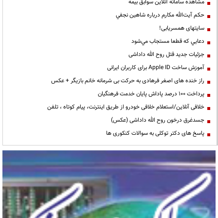
مشاهده سامانه آنلاين سوابق بیمه
حكم آيت‌الله مكارم درباره شاهين نجفي
سایتهای همسریابی!
دعايي كه قطعا مستجاب مي‌شود
جزئیات جدید قتل روح الله داداشی
آموزش ساخت Apple ID برای کاربران ایرانی
راز خنده های اصغر فرهادی به حرکت بی شرمانه خانم بازیگر + عکس
پرداخت ۱۰۰ درصد پاداش پایان خدمت فرهنگیان
خلافی آنلاین/استعلام خلافی خودرو از طریق اینترنت، پیام کوتاه ، تلفن
جسدغرق درخون روح الله داداشی (عکس)
پاسخ های دکتر توکلی به سوالات کنکوری ها