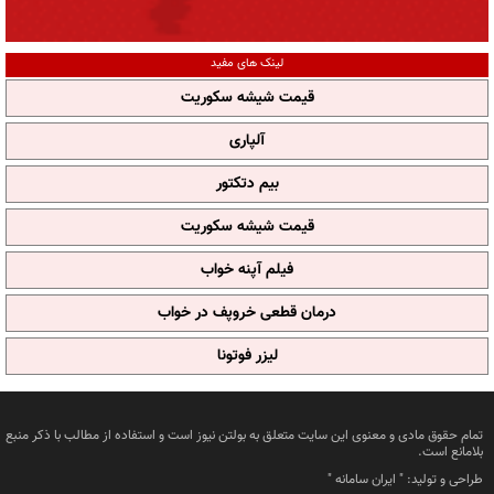
لینک های مفید
قیمت شیشه سکوریت
آلپاری
بیم دتکتور
قیمت شیشه سکوریت
فیلم آپنه خواب
درمان قطعی خروپف در خواب
لیزر فوتونا
تمام حقوق مادی و معنوی این سایت متعلق به بولتن نیوز است و استفاده از مطالب با ذکر منبع
بلامانع است.
طراحی و تولید: "
ایران سامانه
"