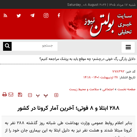
شنبه ۱۷ مرداد ۱۴۰۵
|
Saturday , 08 August 2026
از
و
ته
دلایل پارگی رگ خونی درچشم؛ چه موقع باید به پزشک مراجعه کنیم؟
ن
نو
کد خبر:
۷۷۸۳۹۲
تاریخ انتشار:
۲۸ ارديبهشت ۱۴۰۱ - ۱۴:۱۸
صفحه نخست
»
اجتماعی
»
سلامت و محیط زیست
‍‍‍ پ
پ
۲۸۸ ابتلا و ۸ فوتی؛ آخرین آمار کرونا در کشور
بنابر اعلام روابط عمومی وزارت بهداشت طی شبانه روز گذشته ۲۸۸ نفر به
کرونا مبتلا شدند و هشت نفر نیز به دلیل ابتلا به این بیماری جان خود را از