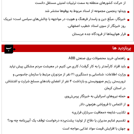
از حرکت کشورهای منطقه به سمت ترتیبات امنیتی مستقل دانست
ویدئو؛ پنجمین مجموعه از اسناد مربوط به یوفوها منتشر شد
خبرنگار، مبلّغ دین و پاسدار فرهنگ و هویت در مواجهه با چالش‌های سیاسی است؛ تبریک
روز خبرنگار از سوی استاد خطیب اصفهانی.
فرار هواپیماها از فرودگاه جده عربستان
پربازدید ها
راهنمای خرید محصولات برق صنعتی ABB
باید افراد کارآمدتر را به کار گرفت/ کاری می کنیم در معیشت مردم مشکلی پیش نیاید
وزارت اطلاعات: شناسایی و دستگیری ۲۱ نفر از مزدوران مرتبط با سازمان جاسوسی و
تروریستی رژیم صهیونیستی و بازداشت ۴ نفر از اعضای باندهای مسلح شرارت و اغتشاش
در استان کرمان
حمله نیروهای اسرائیلی به خبرنگار پرس‌تی‌وی
از التماس تا فروپاشی هژمونی دلار
تکذیب شایعه «معافیت سربازان فراری»
تقسیم غنایم مدیران یا دفاع از تولید؛ پشت‌پرده درخواست توقف یک آیین‌نامه چه بود؟
جهان با افزایش قیمت مواد غذایی مواجه است