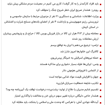
باید افراد کارآمدتر را به کار گرفت/ کاری می کنیم در معیشت مردم مشکلی پیش نیاید
رویترز: هشدار صریح ایران خطر شروع جنگ را متوقف کرد
وزارت اطلاعات: شناسایی و دستگیری ۲۱ نفر از مزدوران مرتبط با سازمان جاسوسی و
تروریستی رژیم صهیونیستی و بازداشت ۴ نفر از اعضای باندهای مسلح شرارت و اغتشاش
در استان کرمان
معامله بیش از ۴۱۳ هزار تن کالا در بازار فیزیکی بورس کالا / حراج باز و پتروشیمی پیشران
ارزش معاملات روز شدند
ترامپ: ترجیح می‌دهم با ایران به توافق برسم
کالابرگ این خانوارها امروز شارژ شد
حمله نیروهای اسرائیلی به خبرنگار پرس‌تی‌وی
ونس: ایرانی‌ها طرف بسیار دشواری برای مذاکره هستند
از التماس تا فروپاشی هژمونی دلار
جهان با افزایش قیمت مواد غذایی مواجه است
تکذیب شایعه «معافیت سربازان فراری»
تقسیم غنایم مدیران یا دفاع از تولید؛ پشت‌پرده درخواست توقف یک آیین‌نامه چه بود؟
هشدار حاجی دلیگانی درباره تغییر سهم دریای خزر و مخالفت با واگذاری امتیاز
آیت‌الله جوادی آملی: با هرکس که وحدت ملی و اسلامی را بشکند، باید مقابله کرد