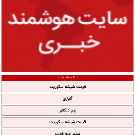
لینک های مفید
قیمت شیشه سکوریت
آلپاری
بیم دتکتور
قیمت شیشه سکوریت
فیلم آپنه خواب