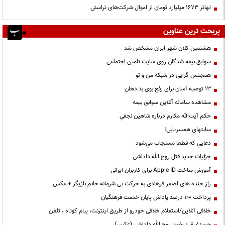
تهاتر ۱۶۷۳ میلیارد تومان از اموال شرکت‌های تراستی
پربحث ترین عناوین
هشتمین کلان شهر ایران مشخص شد
سوابق بیمه شدگان روی سایت تامین اجتماعی
همجنس گرایی در شبکه من و تو
13 توصیه آسان برای رفع بوی بد دهان
مشاهده سامانه آنلاين سوابق بیمه
حكم آيت‌الله مكارم درباره شاهين نجفي
سایتهای همسریابی!
دعايي كه قطعا مستجاب مي‌شود
جزئیات جدید قتل روح الله داداشی
آموزش ساخت Apple ID برای کاربران ایرانی
راز خنده های اصغر فرهادی به حرکت بی شرمانه خانم بازیگر + عکس
پرداخت ۱۰۰ درصد پاداش پایان خدمت فرهنگیان
خلافی آنلاین/استعلام خلافی خودرو از طریق اینترنت، پیام کوتاه ، تلفن
جسدغرق درخون روح الله داداشی (عکس)