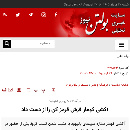
شنبه ۱۷ مرداد ۱۴۰۵
|
Saturday , 08 August 2026
از
و
ته
یک اتفاق عجیب در «لوور»
ن
نو
کد خبر:
۷۷۸۱۴۳
تاریخ انتشار:
۲۶ ارديبهشت ۱۴۰۱ - ۲۱:۱۲
صفحه نخست
»
فرهنگ و هنر
»
سینما و تلویزیون
‍‍‍ پ
پ
در آستانه شروع جشنواره؛
آکشی کومار فرش قرمز کن را از دست داد
آکشی کومار ستاره سینمای بالیوود با مثبت شدن تست کرونایش از حضور در