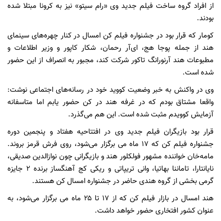
از افراد گروه ساخت فیلم جدید وی «رام سیتو» نیز به کرونا مبتلا شده
بودند.
کومار که قرار بود در جشنواره فیلم کن امسال در کنار چهره‌های سینمای
هند از جمله پوجا هج، ای‌آر رحمان، شکار کاپور و وزیر اطلاعات و
مطبوعات هند آرنورانگ تاکور شرکت کند، مجبور به انصراف از این حضور
شده است.
وی در واکنش به خبر وضعیت کووید خود در رسانه‌های اجتماعی نوشت:
واقعا مشتاق بودم که در غرفه هند در کن حضور یابم اما متاسفانه
آزمایش کوویدم مثبت شده است. این هم می‌گذرد.
قرار بود بازیگران فیلم جدید وی در افتتاحیه هفتاد و پنجمین دوره
جشنواره فیلم کن که ۱۷ ماه می برگزار می‌شود، روی فرش قرمز بروند.
مامه‌خان خواننده مشهور فولکلور هند و بازیگرانی چون نوازالدین صدیقی،
نایانتارا، تاماننا بهاتیا، وانی تریپاتی و ریکی کج آهنگساز برنده ۲ جایزه
گرمی بخشی از گروه هندی حاضر در جشنواره امسال کن هستند.
هند امسال در بازار فیلم کن که از ۱۷ تا ۲۵ ماه می برگزار می‌شود، به
عنوان کشور افتخاری حضور خواهد داشت.