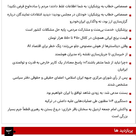
صمصامی خطاب به پزشکیان: به شما اطلاعات غلط دادند؛ مردم را ساده‌لوح فرض نکنید!
صمصامی خطاب به پزشکیان: خودتان در مجلس بودید؛ دیدید انتقادات نمایندگان درباره
گران‌سازی ارز بود، نه واگذاری ایران‌خودرو
پزشکیان: خدمت بی‌منت و مشارکت مردمی، پایه حل مشکلات کشور است
قیمت‌ برنج ایرانی همچنان در کانال ۴۵۰ تا ۵۵۰ هزار تومان
وقتی دیتاسنترها از هوش مصنوعی جلو می‌زنند؛ زنگ خطر برای اقتصاد AI
از خبرسازی تا جریان‌سازی نقشه راه مدیران هوشمند
«چرا نباید از شما متنفر باشند؟»؛ پاسخ معنادار یک کاربر خارجی به قدرت و توانمندی
ایرانیان
پس از رأی شورای مرکزی جبهه ایران اسلامی؛ اعضای حقیقی و حقوقی دفتر سیاسی
مشخص شدند
بسنت مدعی شد: به زودی شاهد توافق با ایران خواهیم بود
دستگیری ۱۰۴ مظنون طی عملیات‌هایی علیه داعش در ترکیه
واکنش امام جمعه اردبیل به سخنان باقر خرازی: دروغ بستن به رهبری قطعاً جرم بسیار
بزرگی است
پربازدید ها