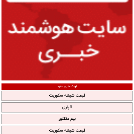
لینک های مفید
قیمت شیشه سکوریت
آلپاری
بیم دتکتور
قیمت شیشه سکوریت