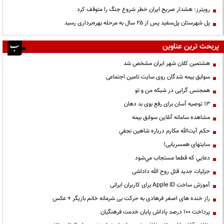
رویترز: هشدار صریح ایران خطر شروع جنگ را متوقف کرد
پل شهرستان پل‌سفید پس از ۲۵ سال به مرحله بهره‌برداری رسید
پربحث ترین عناوین
هشتمین کلان شهر ایران مشخص شد
سوابق بیمه شدگان روی سایت تامین اجتماعی
همجنس گرایی در شبکه من و تو
13 توصیه آسان برای رفع بوی بد دهان
مشاهده سامانه آنلاين سوابق بیمه
حكم آيت‌الله مكارم درباره شاهين نجفي
سایتهای همسریابی!
دعايي كه قطعا مستجاب مي‌شود
جزئیات جدید قتل روح الله داداشی
آموزش ساخت Apple ID برای کاربران ایرانی
راز خنده های اصغر فرهادی به حرکت بی شرمانه خانم بازیگر + عکس
پرداخت ۱۰۰ درصد پاداش پایان خدمت فرهنگیان