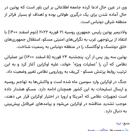
وی در عین حال ادعا کرده جامعه اطلاعاتی بر این باور است که پوتین در
حال آماده شدن برای یک درگیری طولانی بوده و اهداف او بسیار فراتر از
منطقه شرقی دونباس است.
ولادیمیر پوتین رئیس جمهوری روسیه ۲۱ فوریه ۲۰۲۲ (دوم اسفند ۱۴۰۰) با
انتقاد از بی‌توجهی غرب به نگرانی‌های امنیتی مسکو، استقلال جمهوری‌های
خلق دونتسک و لوگانسک را در منطقه دونباس به رسمیت شناخت.
پوتین سه روز پس از آن، پنجشنبه ۲۴ فوریه (۵ اسفند ۱۴۰۰) نیز عملیاتی
نظامی که آن را "عملیات ویژه" خواند، علیه اوکراین آغاز کرد و به این
ترتیب روابط پرتنش مسکو - کی‌یف به رویارویی نظامی تغییر وضعیت داد.
جنگ در اوکراین وارد سومین ماه شده است و واکنش‌ها به تهاجم روسیه
و ارسال تسلیحات به این کشور همچنان ادامه دارد. مسکو هشدار داده
است تجهیزات نظامی که آمریکا و اروپا در اختیار اوکراین قرار می دهند،
موجب تشدید مناقشه در اوکراین می‌شود و پیامدهای غیرقابل پیش‌بینی
به دنبال دارد.
منبع:
ایرنا
برچسب ها:
پنتاگون
،
روسیه