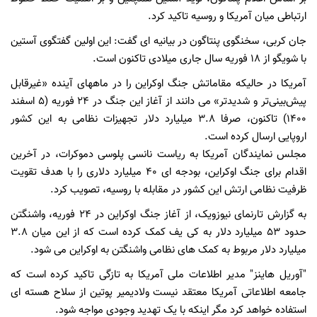
ارتباطی میان آمریکا و روسیه تاکید کرد.
جان کربی، سخنگوی پنتاگون در بیانیه ای گفت: این اولین گفتگوی آستین
با شویگو از ۱۸ فوریه سال جاری میلادی تاکنون است.
آمریکا در حالیکه مقاماتش جنگ اوکراین را در ماههای آینده «غیرقابل
پیش‌بینی‌تر و شدیدتر» می دانند از آغاز این جنگ در ۲۴ فوریه (۵ اسفند
۱۴۰۰) تاکنون، صرفا ۳.۸ میلیارد دلار تجهیزات نظامی به این کشور
اروپایی ارسال کرده است.
مجلس نمایندگان آمریکا به ریاست نانسی پلوسی دموکرات، در آخرین
اقدام برای جنگ اوکراین، بودجه ای ۴۰ میلیارد دلاری را با هدف تقویت
ظرفیت نظامی ارتش این کشور در مقابله با روسیه، تصویب کرد.
به گزارش تارنمای نیوزویک، از آغاز جنگ اوکراین در ۲۴ فوریه، واشنگتن
حدود ۵۳ میلیارد دلار به کی یف کمک کرده است که از این میان ۳.۸
میلیارد دلار مربوط به کمک های نظامی واشنگتن به اوکراین می شود.
"آوریل هاینز" مدیر اطلاعات ملی آمریکا به تازگی تاکید کرده است که
جامعه اطلاعاتی آمریکا معتقد نیست ولادیمیر پوتین از سلاح هسته ای
استفاده خواهد کرد مگر اینکه با یک تهدید وجودی مواجه شود.