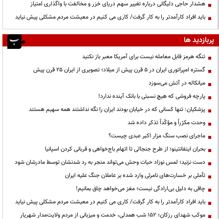
هشدار حاجی دلیگانی درباره تغییر سهم دریای خزر و مخالفت با واگذاری امتیاز
باید افراد کارآمدتر را به کار گرفت/ کاری می کنیم در معیشت مردم مشکلی پیش نیاید
پربازدید ها
تنگه هرمز قابل معامله نیست برای آمریکا معبر باز نکنید
گستره امپراتوری ایران در ۵ قرن پیش از میلاد؛ تصویری از ایران ۲۵ قرن پیش
میانکاله در آتش می‌سوزد
پارچه فروشی که هیچ نسبتی با بانک آینده ندارد!
پزشکیان: تنها کسانی که در خیابان بودند ایران را نگه نداشتند همه سهیم هستند
وحدت مکرّراً و مؤکّداً تذکر داده شد
ماجرای نصب سنگ مزار اکبر عبدی چیست؟
بحران اینفانتینو؛ از طرح جنجالی تا اتهام باج‌خواهی و قربانی کردن اسپانیا
دست نزنید؛ لمس نوزاد حیات وحش می‌تواند منجر به رد شدنشان توسط مادرشان شود
تأملی بر خسارت‌های نامرئی وارد شده بر عاملان جنگ علیه ایران
چاقی به دلیل بی‌ارادگی نیست؛ مغز می‌خواهد چاق بمانیم!
باید افراد کارآمدتر را به کار گرفت/ کاری می کنیم در معیشت مردم مشکلی پیش نیاید
موکب شهدای رزکان؛ ۱۵۲ شب همدلی، خدمت و میزبانی از مردم ولایت‌مدار شهریار