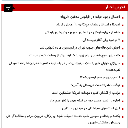
آخرین اخبار
احتمال وجود حیات در اقیانوس مدفون «اروپا»
آمریکا و اسرائیل سامانه «پیکان» را آزمایش کردند
هشدار درباره فروش حواله‌های صوری خودروهای وارداتی
۷ توصیه برای آغاز نویسندگی
احیای شن‌چاله‌های جنوب تهران درکمیسیون ماده ۵نهایی شد
خادمیان: هیچ شفیعی برای زن نزد خداوند بهتر از رضایت شوهر نیست
سربازانِ خیابانِ ظهور؛ ملتِ مبعوثِ رودسر در پاسخ به دشمن: «خیابان‌ها را به ناامیدان
نمی‌دهیم»
اعلام پایان مراسم اربعین ۱۴۰۵
توقف صادرات نفت عربستان به آمریکا
ترامپ از افشای کمبود مهمات آمریکا خشمگین است
اجازه باز شدن مسیر دوم در تنگه هرمز را نخواهیم داد
فرق است میان مجاهدان در میدان و ساکتین
یکصد و پنجاه و سومین شب خدمت؛ موکب شهدای رزکان، تریبون مردم و مطالبه‌گر حل
ریشه‌ای مشکلات شهری