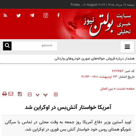
جمعه ۱۶ مرداد ۱۴۰۵
|
Friday , 07 August 2026
از
و
ته
هشدار درباره فروش حواله‌های صوری خودروهای وارداتی
ن
نو
کد خبر:
۷۷۷۶۵۲
تاریخ انتشار:
۲۳ ارديبهشت ۱۴۰۱ - ۲۱:۴۳
صفحه نخست
»
بین الملل
‍‍‍ پ
پ
آمریکا خواستار آتش‌بس در اوکراین شد
لوید آستین وزیر دفاع آمریکا روز جمعه به وقت محلی در تماس با سرگئی
شویگو همتای روس خود خواستار آتش بس فوری در اوکراین شد.