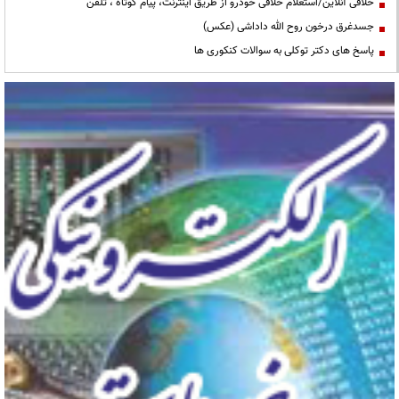
خلافی آنلاین/استعلام خلافی خودرو از طریق اینترنت، پیام کوتاه ، تلفن
جسدغرق درخون روح الله داداشی (عکس)
پاسخ های دکتر توکلی به سوالات کنکوری ها