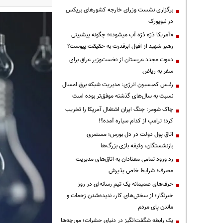
برگزاری نشست وزرای خارجه کشورهای بریکس
در نیویورک
«آمریکا ذرّه ذرّه آب میشود»؛ چگونه پیشبینی
رهبر شهید از افول ابرقدرت به حقیقت پیوست؟
دعوت مجدد عربستان از نخست‌وزیر عراق برای
سفر به ریاض
رئیس کمیسیون انرژی: مدیریت شبکه برق امسال
نسبت به سال‌های گذشته موفق‌تر بوده است
چاک شومر: جنگ ایران اشتغال آمریکا را تخریب
کرد؛ ترامپ از کدام سیاره آمده؟!
اتاق پول دولت در دل بورس؛ مستمری
بازنشستگان، وثیقه بازی بزرگ‌ها
رد ورود تمامی معتادان به اتاق‌های مدیریت
مصرف؛ شرایط خاص پذیرش
حرف‌های صمیمانه یک تیم رسانه‌ای در روز
خبرنگار؛ از سختی‌های کار، ندیده‌شدن زحمات و
ماندن پای مردم
یک رابطه شگفت‌انگیز در دنیای حشرات؛ مورچه‌ها