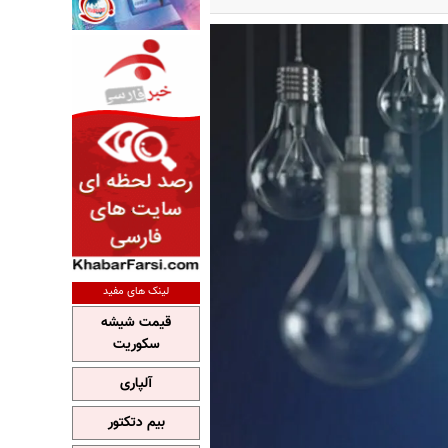
لینک های مفید
قیمت شیشه
سکوریت
آلپاری
بیم دتکتور