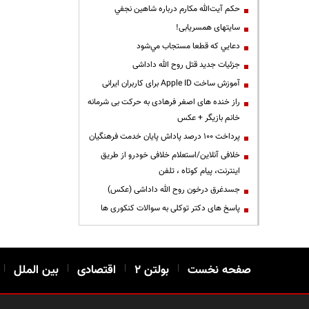
حكم آيت‌الله مكارم درباره شاهين نجفي
سایتهای همسریابی!
دعايي كه قطعا مستجاب مي‌شود
جزئیات جدید قتل روح الله داداشی
آموزش ساخت Apple ID برای کاربران ایرانی
راز خنده های اصغر فرهادی به حرکت بی شرمانه
خانم بازیگر + عکس
پرداخت ۱۰۰ درصد پاداش پایان خدمت فرهنگیان
خلافی آنلاین/استعلام خلافی خودرو از طریق
اینترنت، پیام کوتاه ، تلفن
جسدغرق درخون روح الله داداشی (عکس)
پاسخ های دکتر توکلی به سوالات کنکوری ها
صفحه نخست
|
بولتن ۲
|
اقتصادی
|
بین الملل
|