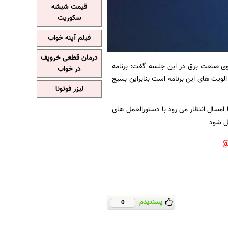
قیمت شیشه
سکوریت
فیلم آپنه خواب
درمان قطعی خروپف
 صنعت برق در این جلسه گفت: برنامه
در خواب
ویت های این برنامه است بنابراین بسیج
لیزر فوتونا
مسال انتظار می رود با دستورالعمل های
ل شود
پسندیدم
0