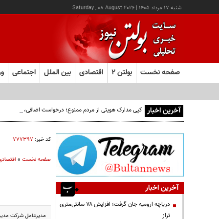
شنبه ۱۷ مرداد ۱۴۰۵
|
Saturday , 08 August 2026
صفحه نخست
بولتن ۲
اقتصادی
بین الملل
اجتماعی
ور
آخرین اخبار
کپی مدارک هویتی از مردم ممنوع؛ درخواست اضافی، می‌تواند پرو
کد خبر:
۷۷۷۳۹۷
صفحه نخست
»
اقتصادی
آخرین اخبار
دریاچه ارومیه جان گرفت؛ افزایش ۷۸ سانتی‌متری
تراز
مدیرعامل شرکت مدیریت