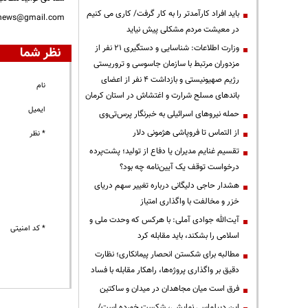
باید افراد کارآمدتر را به کار گرفت/ کاری می کنیم
nnews@gmail.com
در معیشت مردم مشکلی پیش نیاید
وزارت اطلاعات: شناسایی و دستگیری ۲۱ نفر از
نظر شما
مزدوران مرتبط با سازمان جاسوسی و تروریستی
رژیم صهیونیستی و بازداشت ۴ نفر از اعضای
نام
باندهای مسلح شرارت و اغتشاش در استان کرمان
ایمیل
حمله نیروهای اسرائیلی به خبرنگار پرس‌تی‌وی
از التماس تا فروپاشی هژمونی دلار
* نظر
تقسیم غنایم مدیران یا دفاع از تولید؛ پشت‌پرده
درخواست توقف یک آیین‌نامه چه بود؟
هشدار حاجی دلیگانی درباره تغییر سهم دریای
خزر و مخالفت با واگذاری امتیاز
آیت‌الله جوادی آملی: با هرکس که وحدت ملی و
* کد امنیتی
اسلامی را بشکند، باید مقابله کرد
مطالبه برای شکستن انحصار پیمانکاری؛ نظارت
دقیق بر واگذاری پروژه‌ها، راهکار مقابله با فساد
فرق است میان مجاهدان در میدان و ساکتین
این دیپلماسی نمایشی، شکست خورده است/