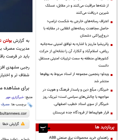
از شته‌ها مراقبت می‌کنند و در مقابل، عسلک
شیرین دریافت می‌کنند
اعتراف رسانه‌های خارجی به شکست ترامپ؛
حاصل مجاهدت رسانه‌های انقلابی در مقابله با
دروغ‌پراکنی دشمنان
به گزارش
بولتن ن
پاتریشیا مارینز با اشاره به توافق امنیتی سه‌جانبه
مدیریت مصرف برق 
ریاض، اسلام‌آباد و آنکارا، آن را نشانه‌ای از حرکت
باید در فرصت باقی
کشورهای منطقه به سمت ترتیبات امنیتی مستقل
دانست
رجبی مشهدی افزود
ویدئو؛ پنجمین مجموعه از اسناد مربوط به یوفوها
شفاف تر و اختیا
منتشر شد
برای مشاهده مطا
خبرنگار، مبلّغ دین و پاسدار فرهنگ و هویت در
مواجهه با چالش‌های سیاسی است؛ تبریک روز
منبع:
خبرگزاری مهر
خبرنگار از سوی استاد خطیب اصفهانی.
برچسب ها:
مصرف ب
فرار هواپیماها از فرودگاه جده عربستان
گزارش خطا
پربازدید ها
راهنمای خرید محصولات برق صنعتی ABB
شما می توانید مطالب 