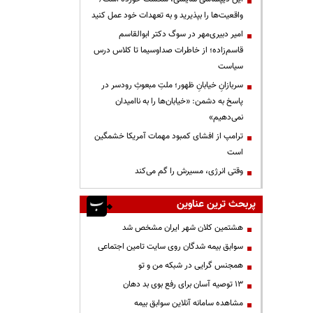
واقعیت‌ها را بپذیرید و به تعهدات خود عمل کنید
امیر دبیری‌مهر در سوگ دکتر ابوالقاسم
قاسم‌زاده؛ از خاطرات صداوسیما تا کلاس درس
سیاست
سربازانِ خیابانِ ظهور؛ ملتِ مبعوثِ رودسر در
پاسخ به دشمن: «خیابان‌ها را به ناامیدان
نمی‌دهیم»
ترامپ از افشای کمبود مهمات آمریکا خشمگین
است
وقتی انرژی، مسیرش را گم می‌کند
پربحث ترین عناوین
هشتمین کلان شهر ایران مشخص شد
سوابق بیمه شدگان روی سایت تامین اجتماعی
همجنس گرایی در شبکه من و تو
13 توصیه آسان برای رفع بوی بد دهان
مشاهده سامانه آنلاين سوابق بیمه