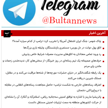
آخرین اخبار
چاک شومر: جنگ ایران اشتغال آمریکا را تخریب کرد؛ ترامپ از کدام سیاره آمده؟!
اتاق پول دولت در دل بورس؛ مستمری بازنشستگان، وثیقه بازی بزرگ‌ها
رد ورود تمامی معتادان به اتاق‌های مدیریت مصرف؛ شرایط خاص پذیرش
حرف‌های صمیمانه یک تیم رسانه‌ای در روز خبرنگار؛ از سختی‌های کار، ندیده‌شدن زحمات و
ماندن پای مردم
یک رابطه شگفت‌انگیز در دنیای حشرات؛ مورچه‌ها از شته‌ها مراقبت می‌کنند و در مقابل،
عسلک شیرین دریافت می‌کنند
اعتراف رسانه‌های خارجی به شکست ترامپ؛ حاصل مجاهدت رسانه‌های انقلابی در مقابله
با دروغ‌پراکنی دشمنان
پاتریشیا مارینز با اشاره به توافق امنیتی سه‌جانبه ریاض، اسلام‌آباد و آنکارا، آن را نشانه‌ای
از حرکت کشورهای منطقه به سمت ترتیبات امنیتی مستقل دانست