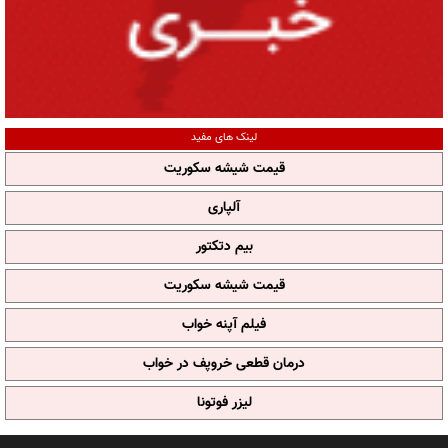
لینک های مفید
قیمت شیشه سکوریت
آلپاری
بیم دتکتور
قیمت شیشه سکوریت
فیلم آپنه خواب
درمان قطعی خروپف در خواب
لیزر فوتونا