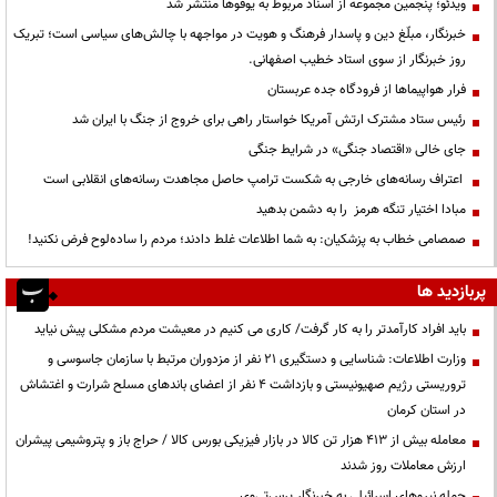
ویدئو؛ پنجمین مجموعه از اسناد مربوط به یوفوها منتشر شد
خبرنگار، مبلّغ دین و پاسدار فرهنگ و هویت در مواجهه با چالش‌های سیاسی است؛ تبریک
روز خبرنگار از سوی استاد خطیب اصفهانی.
فرار هواپیماها از فرودگاه جده عربستان
رئیس ستاد مشترک ارتش آمریکا خواستار راهی برای خروج از جنگ با ایران شد
جای خالی «اقتصاد جنگی» در شرایط جنگی
اعتراف رسانه‌های خارجی به شکست ترامپ حاصل مجاهدت رسانه‌های انقلابی است
مبادا اختیار تنگه هرمز را به دشمن بدهید
صمصامی خطاب به پزشکیان: به شما اطلاعات غلط دادند؛ مردم را ساده‌لوح فرض نکنید!
پربازدید ها
باید افراد کارآمدتر را به کار گرفت/ کاری می کنیم در معیشت مردم مشکلی پیش نیاید
وزارت اطلاعات: شناسایی و دستگیری ۲۱ نفر از مزدوران مرتبط با سازمان جاسوسی و
تروریستی رژیم صهیونیستی و بازداشت ۴ نفر از اعضای باندهای مسلح شرارت و اغتشاش
در استان کرمان
معامله بیش از ۴۱۳ هزار تن کالا در بازار فیزیکی بورس کالا / حراج باز و پتروشیمی پیشران
ارزش معاملات روز شدند
حمله نیروهای اسرائیلی به خبرنگار پرس‌تی‌وی