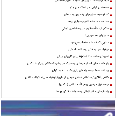
سوابق بیمه شدگان روی سایت تامین اجتماعی
همجنس گرایی در شبکه من و تو
13 توصیه آسان برای رفع بوی بد دهان
مشاهده سامانه آنلاين سوابق بیمه
حكم آيت‌الله مكارم درباره شاهين نجفي
سایتهای همسریابی!
دعايي كه قطعا مستجاب مي‌شود
جزئیات جدید قتل روح الله داداشی
آموزش ساخت Apple ID برای کاربران ایرانی
راز خنده های اصغر فرهادی به حرکت بی شرمانه خانم بازیگر + عکس
پرداخت ۱۰۰ درصد پاداش پایان خدمت فرهنگیان
خلافی آنلاین/استعلام خلافی خودرو از طریق اینترنت، پیام کوتاه ، تلفن
جسدغرق درخون روح الله داداشی (عکس)
پاسخ های دکتر توکلی به سوالات کنکوری ها