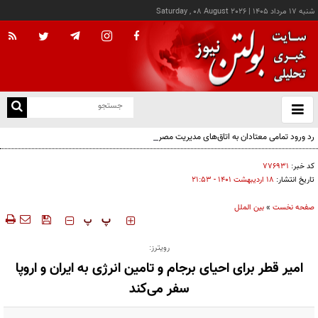
شنبه ۱۷ مرداد ۱۴۰۵
|
Saturday , 08 August 2026
از
و
ته
رد ورود تمامی معتادان به اتاق‌های مدیریت مصرف؛ شرایط خاص پذیرش
ن
نو
کد خبر:
۷۷۶۹۳۱
تاریخ انتشار:
۱۸ ارديبهشت ۱۴۰۱ - ۲۱:۵۳
صفحه نخست
»
بین الملل
‍‍‍ پ
پ
رویترز:
امیر قطر برای احیای برجام و تامین انرژی به ایران و اروپا
سفر می‌کند