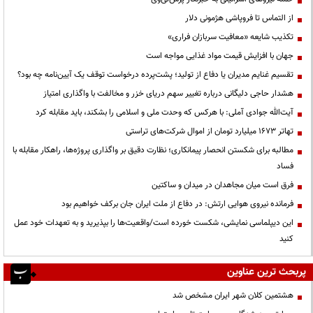
از التماس تا فروپاشی هژمونی دلار
تکذیب شایعه «معافیت سربازان فراری»
جهان با افزایش قیمت مواد غذایی مواجه است
تقسیم غنایم مدیران یا دفاع از تولید؛ پشت‌پرده درخواست توقف یک آیین‌نامه چه بود؟
هشدار حاجی دلیگانی درباره تغییر سهم دریای خزر و مخالفت با واگذاری امتیاز
آیت‌الله جوادی آملی: با هرکس که وحدت ملی و اسلامی را بشکند، باید مقابله کرد
تهاتر ۱۶۷۳ میلیارد تومان از اموال شرکت‌های تراستی
مطالبه برای شکستن انحصار پیمانکاری؛ نظارت دقیق بر واگذاری پروژه‌ها، راهکار مقابله با
فساد
فرق است میان مجاهدان در میدان و ساکتین
فرمانده نیروی هوایی ارتش: در دفاع از ملت ایران جان برکف خواهیم بود
این دیپلماسی نمایشی، شکست خورده است/واقعیت‌ها را بپذیرید و به تعهدات خود عمل
کنید
پربحث ترین عناوین
هشتمین کلان شهر ایران مشخص شد