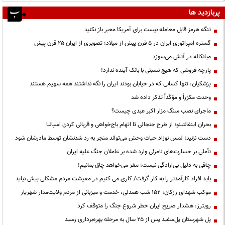
پربازدید ها
تنگه هرمز قابل معامله نیست برای آمریکا معبر باز نکنید
گستره امپراتوری ایران در ۵ قرن پیش از میلاد؛ تصویری از ایران ۲۵ قرن پیش
میانکاله در آتش می‌سوزد
پارچه فروشی که هیچ نسبتی با بانک آینده ندارد!
پزشکیان: تنها کسانی که در خیابان بودند ایران را نگه نداشتند همه سهیم هستند
وحدت مکرّراً و مؤکّداً تذکر داده شد
ماجرای نصب سنگ مزار اکبر عبدی چیست؟
بحران اینفانتینو؛ از طرح جنجالی تا اتهام باج‌خواهی و قربانی کردن اسپانیا
دست نزنید؛ لمس نوزاد حیات وحش می‌تواند منجر به رد شدنشان توسط مادرشان شود
تأملی بر خسارت‌های نامرئی وارد شده بر عاملان جنگ علیه ایران
چاقی به دلیل بی‌ارادگی نیست؛ مغز می‌خواهد چاق بمانیم!
باید افراد کارآمدتر را به کار گرفت/ کاری می کنیم در معیشت مردم مشکلی پیش نیاید
موکب شهدای رزکان؛ ۱۵۲ شب همدلی، خدمت و میزبانی از مردم ولایت‌مدار شهریار
رویترز: هشدار صریح ایران خطر شروع جنگ را متوقف کرد
پل شهرستان پل‌سفید پس از ۲۵ سال به مرحله بهره‌برداری رسید