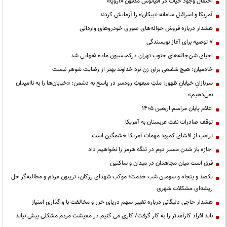
احتمال وجود حیات در اقیانوس مدفون «اروپا»
آمریکا و اسرائیل سامانه «پیکان» را آزمایش کردند
هشدار درباره فروش حواله‌های صوری خودروهای وارداتی
۷ توصیه برای آغاز نویسندگی
احیای شن‌چاله‌های جنوب تهران درکمیسیون ماده ۵نهایی شد
خادمیان: هیچ شفیعی برای زن نزد خداوند بهتر از رضایت شوهر نیست
سربازانِ خیابانِ ظهور؛ ملتِ مبعوثِ رودسر در پاسخ به دشمن: «خیابان‌ها را به ناامیدان
نمی‌دهیم»
اعلام پایان مراسم اربعین ۱۴۰۵
توقف صادرات نفت عربستان به آمریکا
ترامپ از افشای کمبود مهمات آمریکا خشمگین است
اجازه باز شدن مسیر دوم در تنگه هرمز را نخواهیم داد
فرق است میان مجاهدان در میدان و ساکتین
یکصد و پنجاه و سومین شب خدمت؛ موکب شهدای رزکان، تریبون مردم و مطالبه‌گر حل
ریشه‌ای مشکلات شهری
هشدار حاجی دلیگانی درباره تغییر سهم دریای خزر و مخالفت با واگذاری امتیاز
باید افراد کارآمدتر را به کار گرفت/ کاری می کنیم در معیشت مردم مشکلی پیش نیاید