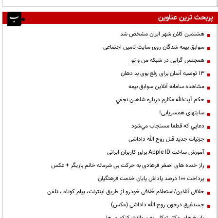
پربحث ترین عناوین
هشتمین کلان شهر ایران مشخص شد
سوابق بیمه شدگان روی سایت تامین اجتماعی
همجنس گرایی در شبکه من و تو
13 توصیه آسان برای رفع بوی بد دهان
مشاهده سامانه آنلاين سوابق بیمه
حكم آيت‌الله مكارم درباره شاهين نجفي
سایتهای همسریابی!
دعايي كه قطعا مستجاب مي‌شود
جزئیات جدید قتل روح الله داداشی
آموزش ساخت Apple ID برای کاربران ایرانی
راز خنده های اصغر فرهادی به حرکت بی شرمانه خانم بازیگر + عکس
پرداخت ۱۰۰ درصد پاداش پایان خدمت فرهنگیان
خلافی آنلاین/استعلام خلافی خودرو از طریق اینترنت، پیام کوتاه ، تلفن
جسدغرق درخون روح الله داداشی (عکس)
پاسخ های دکتر توکلی به سوالات کنکوری ها