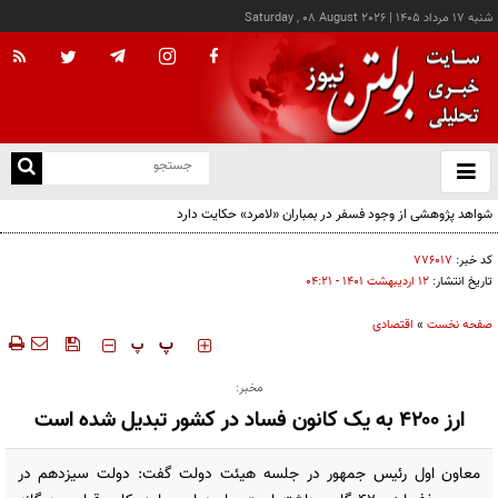
شنبه ۱۷ مرداد ۱۴۰۵
|
Saturday , 08 August 2026
از
و
ته
ن
نو
کد خبر:
۷۷۶۰۱۷
تاریخ انتشار:
۱۲ ارديبهشت ۱۴۰۱ - ۰۴:۲۱
صفحه نخست
»
اقتصادی
‍‍‍ پ
پ
مخبر:
ارز ۴۲۰۰ به یک کانون فساد در کشور تبدیل شده است
معاون اول رئیس جمهور در جلسه هیئت دولت گفت: دولت سیزدهم در