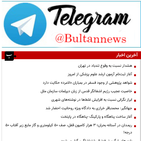
آخرین اخبار
هشدار نسبت به وقوع تندباد در تهران
آغاز ثبت‌نام آزمون ارشد علوم پزشکی از امروز
شواهد پژوهشی از وجود فسفر در بمباران «لامرد» حکایت دارد
خاصیت عجیب رژیم اشغالگر قدس از زبان دیپلمات سازمان ملل
ابراز نگرانی نسبت به افزایش غلط‌ها در نوشته‌های شهری
جهانگیر: محمدباقر خرازی به دادگاه ویژه روحانیت احضار شد
آغاز ساخت پناهگاه و پارکینگ -پناهگاه در پایتخت
ریمـدان در آستانه بحران؛ ۳ هزار کامیون قفل، صف ۵۰ کیلومتری و گاز مایع زیر آفتاب ۵۰
درجه!