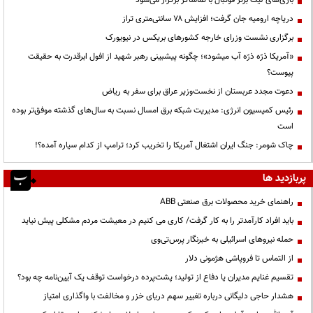
بازی‌های لیگ برتر فوتبال با تماشاگر برگزار می‌شود
دریاچه ارومیه جان گرفت؛ افزایش ۷۸ سانتی‌متری تراز
برگزاری نشست وزرای خارجه کشورهای بریکس در نیویورک
«آمریکا ذرّه ذرّه آب میشود»؛ چگونه پیشبینی رهبر شهید از افول ابرقدرت به حقیقت
پیوست؟
دعوت مجدد عربستان از نخست‌وزیر عراق برای سفر به ریاض
رئیس کمیسیون انرژی: مدیریت شبکه برق امسال نسبت به سال‌های گذشته موفق‌تر بوده
است
چاک شومر: جنگ ایران اشتغال آمریکا را تخریب کرد؛ ترامپ از کدام سیاره آمده؟!
پربازدید ها
راهنمای خرید محصولات برق صنعتی ABB
باید افراد کارآمدتر را به کار گرفت/ کاری می کنیم در معیشت مردم مشکلی پیش نیاید
حمله نیروهای اسرائیلی به خبرنگار پرس‌تی‌وی
از التماس تا فروپاشی هژمونی دلار
تقسیم غنایم مدیران یا دفاع از تولید؛ پشت‌پرده درخواست توقف یک آیین‌نامه چه بود؟
هشدار حاجی دلیگانی درباره تغییر سهم دریای خزر و مخالفت با واگذاری امتیاز