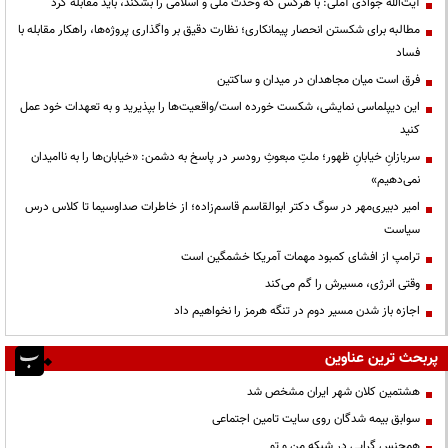
آیت‌الله جوادی آملی: با هرکس که وحدت ملی و اسلامی را بشکند، باید مقابله کرد
مطالبه برای شکستن انحصار پیمانکاری؛ نظارت دقیق بر واگذاری پروژه‌ها، راهکار مقابله با
فساد
فرق است میان مجاهدان در میدان و ساکتین
این دیپلماسی نمایشی، شکست خورده است/واقعیت‌ها را بپذیرید و به تعهدات خود عمل
کنید
سربازانِ خیابانِ ظهور؛ ملتِ مبعوثِ رودسر در پاسخ به دشمن: «خیابان‌ها را به ناامیدان
نمی‌دهیم»
امیر دبیری‌مهر در سوگ دکتر ابوالقاسم قاسم‌زاده؛ از خاطرات صداوسیما تا کلاس درس
سیاست
ترامپ از افشای کمبود مهمات آمریکا خشمگین است
وقتی انرژی، مسیرش را گم می‌کند
اجازه باز شدن مسیر دوم در تنگه هرمز را نخواهیم داد
پربحث ترین عناوین
هشتمین کلان شهر ایران مشخص شد
سوابق بیمه شدگان روی سایت تامین اجتماعی
همجنس گرایی در شبکه من و تو