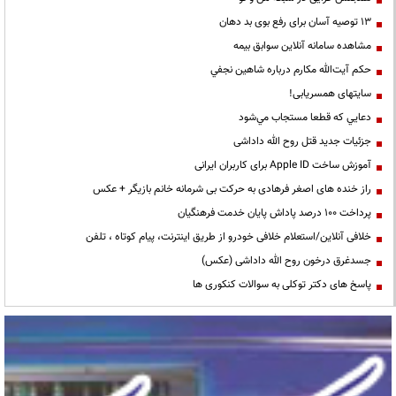
13 توصیه آسان برای رفع بوی بد دهان
مشاهده سامانه آنلاين سوابق بیمه
حكم آيت‌الله مكارم درباره شاهين نجفي
سایتهای همسریابی!
دعايي كه قطعا مستجاب مي‌شود
جزئیات جدید قتل روح الله داداشی
آموزش ساخت Apple ID برای کاربران ایرانی
راز خنده های اصغر فرهادی به حرکت بی شرمانه خانم بازیگر + عکس
پرداخت ۱۰۰ درصد پاداش پایان خدمت فرهنگیان
خلافی آنلاین/استعلام خلافی خودرو از طریق اینترنت، پیام کوتاه ، تلفن
جسدغرق درخون روح الله داداشی (عکس)
پاسخ های دکتر توکلی به سوالات کنکوری ها