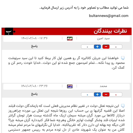
شما می توانید مطالب و تصاویر خود را به آدرس زیر ارسال فرمایید.
bultannews@gmail.com
نظرات بینندگان
انتشار یافته:
۵
سید امین
|
|
۱۷:۳۶ - ۱۴۰۱/۰۲/۰۸
در انتظار بررسی:
پاسخ
0
0
غیر قابل انتشار:
۳
خواهشا این جریان کانالیزه گر رو همین اول کار برملا کنید تا این سید سرنوشت
محمود رو پیدا نکنه...تمام امیدمون جمع شده تو این دولت..خدایا خودت رحم کن و
کمک کن.
محمد
|
|
۲۳:۲۶ - ۱۴۰۱/۰۲/۰۸
پاسخ
0
0
این نتیجه تعلل دولت در تغییر نظام‌ مدیریتی فعلی است که بازماندگان دولت قبلند
اصلا این قضیه گرانیها ی بی حساب این روزها نتیجه این تعلل بی مورده چراهرروز
دربازار کالاها بی مورد گران میشه سیمان ازیک ماه گذشته بیست هزار تومان گرانتر
شده لبنیات قند وشکر گوشت لوازم خانگی وهرچه شما فکر کنیدداره گران میشه چرا؟
الان دیگه چه بهانه ای دارن دلار که تقریباثابته. خدایا کی نگرانیهای ما مردم تمام میشه
کاش من به عنوان یک شهروند عادی از دل توده مردم به رییس جمهور دسترسی