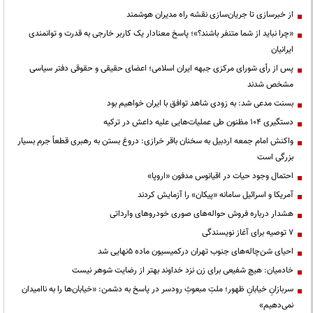
از خبرسازی تا جریان‌سازی نقشه راه مدیران هوشمند
«چرا نباید از شما متنفر باشند؟»؛ پاسخ معنادار یک کاربر خارجی به قدرت و توانمندی
ایرانیان
پس از رأی شورای مرکزی جبهه ایران اسلامی؛ اعضای حقیقی و حقوقی دفتر سیاسی
مشخص شدند
بسنت مدعی شد: به زودی شاهد توافق با ایران خواهیم بود
دستگیری ۱۰۴ مظنون طی عملیات‌هایی علیه داعش در ترکیه
واکنش امام جمعه اردبیل به سخنان باقر خرازی: دروغ بستن به رهبری قطعاً جرم بسیار
بزرگی است
احتمال وجود حیات در اقیانوس مدفون «اروپا»
آمریکا و اسرائیل سامانه «پیکان» را آزمایش کردند
هشدار درباره فروش حواله‌های صوری خودروهای وارداتی
۷ توصیه برای آغاز نویسندگی
احیای شن‌چاله‌های جنوب تهران درکمیسیون ماده ۵نهایی شد
خادمیان: هیچ شفیعی برای زن نزد خداوند بهتر از رضایت شوهر نیست
سربازانِ خیابانِ ظهور؛ ملتِ مبعوثِ رودسر در پاسخ به دشمن: «خیابان‌ها را به ناامیدان
نمی‌دهیم»