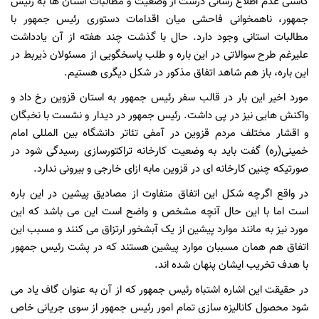
کاستی عدم اطلاع رسانی درست از وضعیت و مطالبات استان ها به رئیس
جمهور، ناهمخوانی فاحشی میان اقدامات دستوری رئیس جمهور با
مطالبات استانی وجود دارد. حال با گذشت چند هفته از آن یادداشت
علیرغم طرح سوالاتی در این باره و طلب پاسخگویی از مسئولان ذیربط در
این باره، باز هم شاهد اتفاق مذکور در شکل دیگری هستیم.
مورد اخیر این بار در قالب سفر رئیس جمهور به استان قزوین رخ داد و
واکنش هایی نیز در پی داشت. رئیس جمهور در دیدار و نشست با نخبگان
و اقشار مختلف مردم قزوین در آمفی تئاتر دانشگاه بین المللی امام
خمینی(ره) گفت باید به وضعیت کارخانه تراکتورسازی رسیدگی شود در
صورتیکه چنین کارخانه ای در قزوین مابه ازای خارجی و بیرونی ندارد.
در واقع اگرچه شکل این اتفاق متفاوت از مصادیق پیشین در این باره
است اما با این حال آنچه مشخص و واضح است این می باشد که این
مورد نیز به مانند موارد پیشین از یک آبشخور ارتزاق می کنند و مسبب این
اتفاق هم همان مسببان موارد پیشین هستند که در پشت رئیس جمهور
با هدف تخریب ایشان پنهان شده اند.
در حقیقت این اشاره اشتباه رئیس جمهور که از آن به عنوان گاف یاد می
شود محصول کانالیزه سازی تمام امور رئیس جمهور از سوی جریانی خاص