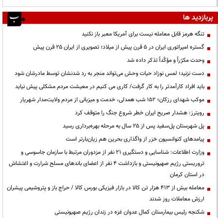
پربازدید ها
تنگه هرمز قابل معامله نیست برای آمریکا معبر باز نکنید
گستره امپراتوری ایران در ۵ قرن پیش از میلاد؛ تصویری از ایران ۲۵ قرن پیش
وحدت مکرّراً و مؤکّداً تذکر داده شد
دست نزنید؛ لمس نوزاد حیات وحش می‌تواند منجر به رد شدنشان توسط مادرشان شود
باید افراد کارآمدتر را به کار گرفت/ کاری می کنیم در معیشت مردم مشکلی پیش نیاید
موکب شهدای رزکان؛ ۱۵۲ شب همدلی، خدمت و میزبانی از مردم ولایت‌مدار شهریار
رویترز: هشدار صریح ایران خطر شروع جنگ را متوقف کرد
پل شهرستان پل‌سفید پس از ۲۵ سال به مرحله بهره‌برداری رسید
پیامدهای کنوانسیون خزر از واگذاری بحرین هم زیان‌بارتر است
وزارت اطلاعات: شناسایی و دستگیری ۲۱ نفر از مزدوران مرتبط با سازمان جاسوسی و
تروریستی رژیم صهیونیستی و بازداشت ۴ نفر از اعضای باندهای مسلح شرارت و اغتشاش
در استان کرمان
معامله بیش از ۴۱۳ هزار تن کالا در بازار فیزیکی بورس کالا / حراج باز و پتروشیمی پیشران
ارزش معاملات روز شدند
شکنجه رئیس بیمارستان کمال عدوان غزه در زندان رژیم صهیونیستی