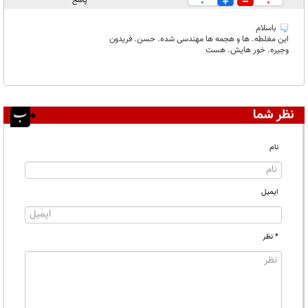
پاسخ
0
0
باسلام
این مغلطه. ها و هجمه ها مهندسی شده. حسن. فریدون
وجیره. خور هایش. هست
نظر شما
نام
ایمیل
* نظر