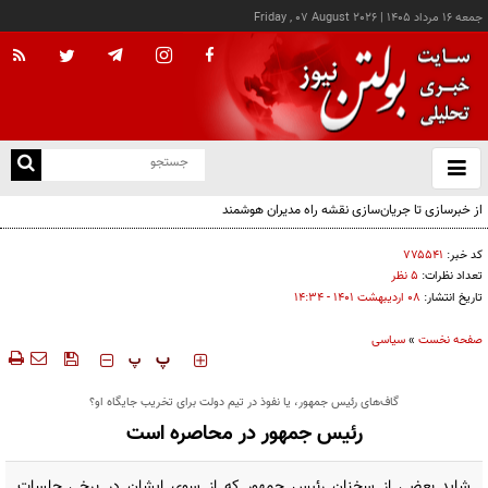
جمعه ۱۶ مرداد ۱۴۰۵
|
Friday , 07 August 2026
از
و
ته
از خبرسازی تا جریان‌سازی نقشه راه مدیران هوشمند
ن
نو
کد خبر:
۷۷۵۵۴۱
تعداد نظرات:
۵ نظر
تاریخ انتشار:
۰۸ ارديبهشت ۱۴۰۱ - ۱۴:۳۴
صفحه نخست
»
سیاسی
‍‍‍ پ
پ
گاف‌های رئیس جمهور، یا نفوذ در تیم دولت برای تخریب جایگاه او؟
رئیس جمهور در محاصره است
شاید بعضی از سخنان رئیس جمهور که از سوی ایشان در برخی جلسات