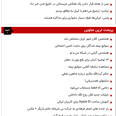
یمن از هدف قرار دادن یک نفتکش عربستانی در خلیج عدن خبر داد
ترامپ: ترجیح می‌دهم با ایران به توافق برسم
ونس: ایرانی‌ها طرف بسیار دشواری برای مذاکره هستند
پربحث ترین عناوین
هشتمین کلان شهر ایران مشخص شد
سوابق بیمه شدگان روی سایت تامین اجتماعی
همجنس گرایی در شبکه من و تو
13 توصیه آسان برای رفع بوی بد دهان
مشاهده سامانه آنلاين سوابق بیمه
حكم آيت‌الله مكارم درباره شاهين نجفي
سایتهای همسریابی!
دعايي كه قطعا مستجاب مي‌شود
جزئیات جدید قتل روح الله داداشی
آموزش ساخت Apple ID برای کاربران ایرانی
راز خنده های اصغر فرهادی به حرکت بی شرمانه خانم بازیگر + عکس
پرداخت ۱۰۰ درصد پاداش پایان خدمت فرهنگیان