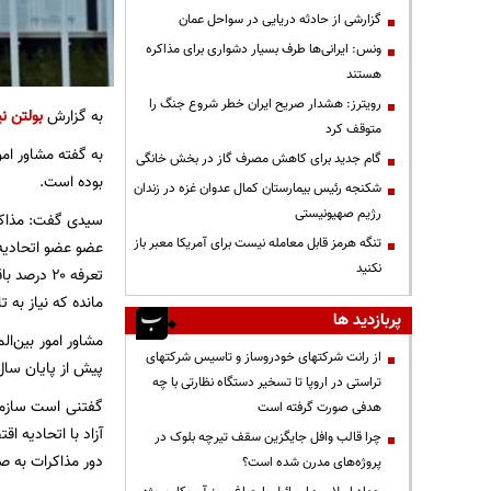
گزارشی از حادثه دریایی در سواحل عمان
ونس: ایرانی‌ها طرف بسیار دشواری برای مذاکره
هستند
رویترز: هشدار صریح ایران خطر شروع جنگ را
به گزارش
بولتن نی
متوقف کرد
به گفته مشاور امو
گام جدید برای کاهش مصرف گاز در بخش خانگی
بوده است.
شکنجه رئیس بیمارستان کمال عدوان غزه در زندان
رژیم صهیونیستی
تنگه هرمز قابل معامله نیست برای آمریکا معبر باز
نکنید
تعرفه ۲۰ 
مانده که نیاز به
پربازدید ها
مشاور امور بین‌ال
از رانت‌ شرکتهای خودروساز و تاسیس شرکتهای
پیش از پایان سال
تراستی در اروپا تا تسخیر دستگاه نظارتی با چه
هدفی صورت گرفته است
چرا قالب وافل جایگزین سقف تیرچه بلوک در
دور مذاکرات به ص
پروژه‌های مدرن شده است؟