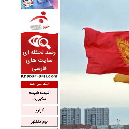
لینک های مفید
قیمت شیشه
سکوریت
آلپاری
بیم دتکتور