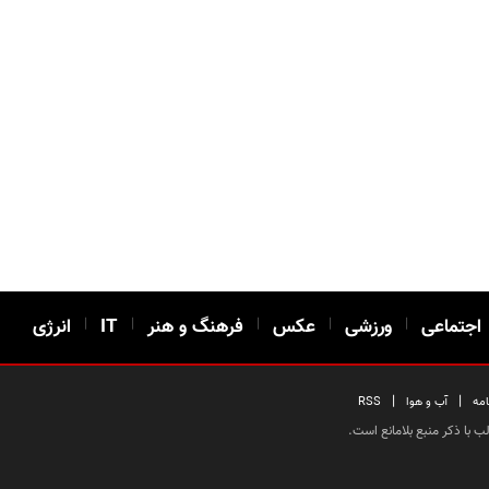
اجتماعی
|
ورزشی
|
عکس
|
فرهنگ و هنر
|
IT
|
انرژی
|
|
امه
آب و هوا
RSS
 با ذکر منبع بلامانع است.