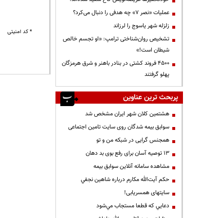
عملیات «نصر ۷» چه هدفی را دنبال می‌کرد؟
زلزله شهر یاسوج را لرزاند
* کد امنیتی
تشخیص روان‌شناختی ترامپ: «او تجسم خالص
شیطان است!»
۴۵۰۰ فروند کشتی در بنادر باهنر و شرق هرمزگان
پهلو گرفتند
پربحث ترین عناوین
هشتمین کلان شهر ایران مشخص شد
سوابق بیمه شدگان روی سایت تامین اجتماعی
همجنس گرایی در شبکه من و تو
13 توصیه آسان برای رفع بوی بد دهان
مشاهده سامانه آنلاين سوابق بیمه
حكم آيت‌الله مكارم درباره شاهين نجفي
سایتهای همسریابی!
دعايي كه قطعا مستجاب مي‌شود