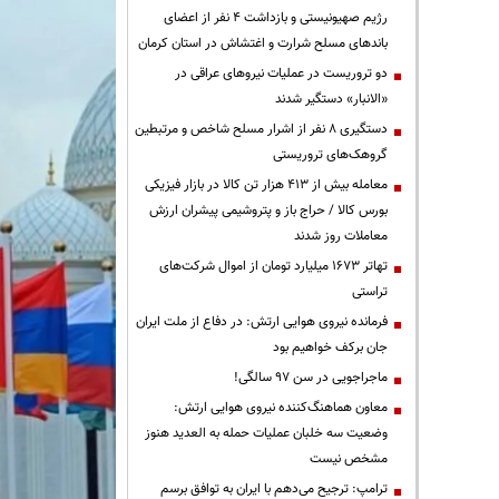
رژیم صهیونیستی و بازداشت ۴ نفر از اعضای
باندهای مسلح شرارت و اغتشاش در استان کرمان
دو تروریست در عملیات نیروهای عراقی در
«الانبار» دستگیر شدند
دستگیری ۸ نفر از اشرار مسلح شاخص و مرتبطین
گروهک‌های تروریستی
معامله بیش از ۴۱۳ هزار تن کالا در بازار فیزیکی
بورس کالا / حراج باز و پتروشیمی پیشران ارزش
معاملات روز شدند
تهاتر ۱۶۷۳ میلیارد تومان از اموال شرکت‌های
تراستی
فرمانده نیروی هوایی ارتش: در دفاع از ملت ایران
جان برکف خواهیم بود
ماجراجویی در سن ۹۷ سالگی!
معاون هماهنگ‌کننده نیروی هوایی ارتش:
وضعیت سه خلبان عملیات حمله به العدید هنوز
مشخص نیست
ترامپ: ترجیح می‌دهم با ایران به توافق برسم