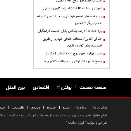
جزئیات جدید قتل روح الله داداشی
آموزش ساخت Apple ID برای کاربران ایرانی
راز خنده های اصغر فرهادی به حرکت بی شرمانه
خانم بازیگر + عکس
پرداخت ۱۰۰ درصد پاداش پایان خدمت فرهنگیان
خلافی آنلاین/استعلام خلافی خودرو از طریق
اینترنت، پیام کوتاه ، تلفن
جسدغرق درخون روح الله داداشی (عکس)
پاسخ های دکتر توکلی به سوالات کنکوری ها
صفحه نخست
|
بولتن ۲
|
اقتصادی
|
بین الملل
|
|
|
|
|
|
|
تماس با ما
درباره ما
آرشیو
جستجو
پیوندها
نظرسنجی
خبرن
تمام حقوق مادی و معنوی این سایت متعلق به بولتن نیوز است و استفاده از مطالب
طراحی و تولید: "
ایران سامانه
"