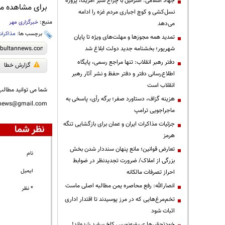
جهاد اسلامی: اسرائیل با چراغ سبز آمریکا، پروژه
برای مشاهده مطا
نسل‌کشی و کوچ اجباری مردم غزه را ادامه
منبع:
خبرگزاری مهر
می‌دهد
برچسب ها:
مذاکرات
تمدید همه مجوزها و مهلت‌های ویژه تا پایان
شهریور؛ بخشنامه جدید دولت ابلاغ شد
دفتر رهبر انقلاب: تنها مراجع رسمی، پایگاه
گزارش خطا
اطلاع‌رسانی دفتر و دفتر حفظ و نشر آثار رهبر
انقلاب است
شما می توانید مطالب 
هزینه گزاف، دستاورد صفر؛ برگه رأی، پاسخی به
nnews@gmail.com
ماجراجویی ترامپ
جزئیات مذاکرات ایران و عمان برای بازگشایی تنگه
نظر شما
هرمز
تعارض قوانین؛ مانع پنهان سنددار شدن بخش
نام
بزرگی از املاک/ ضرورت تجدیدنظر در ضوابط
ایمیل
احراز تصرفات مالکانه
انصارالله: رفع محاصره یمن مطالبه اصلی ماست
* نظر
تخم‌مرغ‌هایی که در مرز پوسیدند تا اقتدار اداری
اثبات شود
خودتحقیرها عریضه‌نویس کاخ سفید شده‌اند!