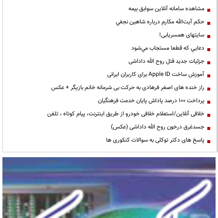
مشاهده سامانه آنلاين سوابق بیمه
حكم آيت‌الله مكارم درباره شاهين نجفي
سایتهای همسریابی!
دعايي كه قطعا مستجاب مي‌شود
جزئیات جدید قتل روح الله داداشی
آموزش ساخت Apple ID برای کاربران ایرانی
راز خنده های اصغر فرهادی به حرکت بی شرمانه خانم بازیگر + عکس
پرداخت ۱۰۰ درصد پاداش پایان خدمت فرهنگیان
خلافی آنلاین/استعلام خلافی خودرو از طریق اینترنت، پیام کوتاه ، تلفن
جسدغرق درخون روح الله داداشی (عکس)
پاسخ های دکتر توکلی به سوالات کنکوری ها