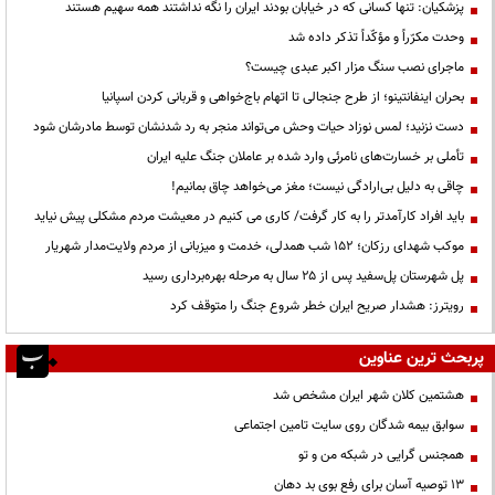
پزشکیان: تنها کسانی که در خیابان بودند ایران را نگه نداشتند همه سهیم هستند
وحدت مکرّراً و مؤکّداً تذکر داده شد
ماجرای نصب سنگ مزار اکبر عبدی چیست؟
بحران اینفانتینو؛ از طرح جنجالی تا اتهام باج‌خواهی و قربانی کردن اسپانیا
دست نزنید؛ لمس نوزاد حیات وحش می‌تواند منجر به رد شدنشان توسط مادرشان شود
تأملی بر خسارت‌های نامرئی وارد شده بر عاملان جنگ علیه ایران
چاقی به دلیل بی‌ارادگی نیست؛ مغز می‌خواهد چاق بمانیم!
باید افراد کارآمدتر را به کار گرفت/ کاری می کنیم در معیشت مردم مشکلی پیش نیاید
موکب شهدای رزکان؛ ۱۵۲ شب همدلی، خدمت و میزبانی از مردم ولایت‌مدار شهریار
پل شهرستان پل‌سفید پس از ۲۵ سال به مرحله بهره‌برداری رسید
رویترز: هشدار صریح ایران خطر شروع جنگ را متوقف کرد
پربحث ترین عناوین
هشتمین کلان شهر ایران مشخص شد
سوابق بیمه شدگان روی سایت تامین اجتماعی
همجنس گرایی در شبکه من و تو
13 توصیه آسان برای رفع بوی بد دهان