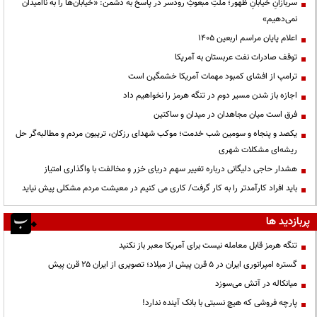
سربازانِ خیابانِ ظهور؛ ملتِ مبعوثِ رودسر در پاسخ به دشمن: «خیابان‌ها را به ناامیدان
نمی‌دهیم»
اعلام پایان مراسم اربعین ۱۴۰۵
توقف صادرات نفت عربستان به آمریکا
ترامپ از افشای کمبود مهمات آمریکا خشمگین است
اجازه باز شدن مسیر دوم در تنگه هرمز را نخواهیم داد
فرق است میان مجاهدان در میدان و ساکتین
یکصد و پنجاه و سومین شب خدمت؛ موکب شهدای رزکان، تریبون مردم و مطالبه‌گر حل
ریشه‌ای مشکلات شهری
هشدار حاجی دلیگانی درباره تغییر سهم دریای خزر و مخالفت با واگذاری امتیاز
باید افراد کارآمدتر را به کار گرفت/ کاری می کنیم در معیشت مردم مشکلی پیش نیاید
پربازدید ها
تنگه هرمز قابل معامله نیست برای آمریکا معبر باز نکنید
گستره امپراتوری ایران در ۵ قرن پیش از میلاد؛ تصویری از ایران ۲۵ قرن پیش
میانکاله در آتش می‌سوزد
پارچه فروشی که هیچ نسبتی با بانک آینده ندارد!