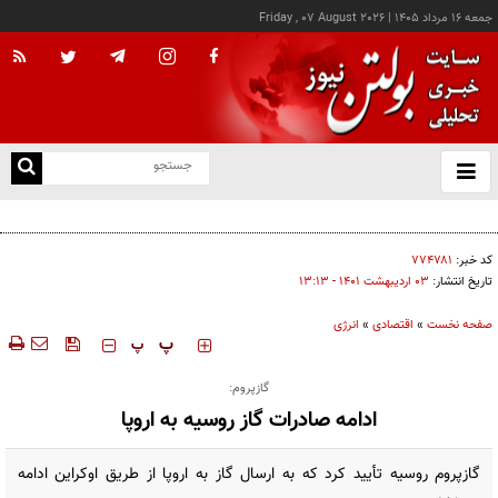
جمعه ۱۶ مرداد ۱۴۰۵
|
Friday , 07 August 2026
از
و
ته
کالابرگ این خانوارها امروز شارژ شد
ن
نو
کد خبر:
۷۷۴۷۸۱
تاریخ انتشار:
۰۳ ارديبهشت ۱۴۰۱ - ۱۳:۱۳
صفحه نخست
»
اقتصادی
»
انرژی
‍‍‍ پ
پ
گازپروم:
ادامه صادرات گاز روسیه به اروپا
گازپروم روسیه تأیید کرد که به ارسال گاز به اروپا از طریق اوکراین ادامه