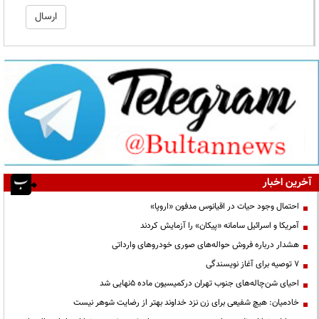
آخرین اخبار
احتمال وجود حیات در اقیانوس مدفون «اروپا»
آمریکا و اسرائیل سامانه «پیکان» را آزمایش کردند
هشدار درباره فروش حواله‌های صوری خودروهای وارداتی
۷ توصیه برای آغاز نویسندگی
احیای شن‌چاله‌های جنوب تهران درکمیسیون ماده ۵نهایی شد
خادمیان: هیچ شفیعی برای زن نزد خداوند بهتر از رضایت شوهر نیست