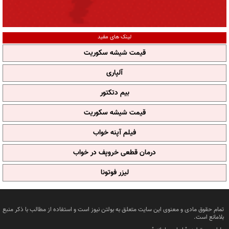
لینک های مفید
قیمت شیشه سکوریت
آلپاری
بیم دتکتور
قیمت شیشه سکوریت
فیلم آپنه خواب
درمان قطعی خروپف در خواب
لیزر فوتونا
تمام حقوق مادی و معنوی این سایت متعلق به بولتن نیوز است و استفاده از مطالب با ذکر منبع
بلامانع است.