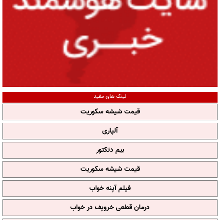
لینک های مفید
قیمت شیشه سکوریت
آلپاری
بیم دتکتور
قیمت شیشه سکوریت
فیلم آپنه خواب
درمان قطعی خروپف در خواب