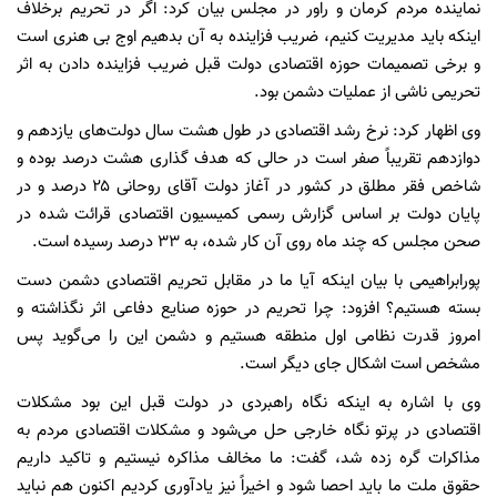
نماینده مردم کرمان و راور در مجلس بیان کرد: اگر در تحریم برخلاف
اینکه باید مدیریت کنیم، ضریب فزاینده به آن بدهیم اوج بی هنری است
و برخی تصمیمات حوزه اقتصادی دولت قبل ضریب فزاینده دادن به اثر
تحریمی ناشی از عملیات دشمن بود.
وی اظهار کرد: نرخ رشد اقتصادی در طول هشت سال دولت‌های یازدهم و
دوازدهم تقریباً صفر است در حالی که هدف گذاری هشت درصد بوده و
شاخص فقر مطلق در کشور در آغاز دولت آقای روحانی ۲۵ درصد و در
پایان دولت بر اساس گزارش رسمی کمیسیون اقتصادی قرائت شده در
صحن مجلس که چند ماه روی آن کار شده، به ۳۳ درصد رسیده است.
پورابراهیمی با بیان اینکه آیا ما در مقابل تحریم اقتصادی دشمن دست
بسته هستیم؟ افزود: چرا تحریم در حوزه صنایع دفاعی اثر نگذاشته و
امروز قدرت نظامی اول منطقه هستیم و دشمن این را می‌گوید پس
مشخص است اشکال جای دیگر است.
وی با اشاره به اینکه نگاه راهبردی در دولت قبل این بود مشکلات
اقتصادی در پرتو نگاه خارجی حل می‌شود و مشکلات اقتصادی مردم به
مذاکرات گره زده شد، گفت: ما مخالف مذاکره نیستیم و تاکید داریم
حقوق ملت ما باید احصا شود و اخیراً نیز یادآوری کردیم اکنون هم نباید