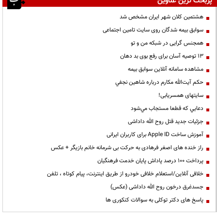
پربحث ترین عناوین
هشتمین کلان شهر ایران مشخص شد
سوابق بیمه شدگان روی سایت تامین اجتماعی
همجنس گرایی در شبکه من و تو
13 توصیه آسان برای رفع بوی بد دهان
مشاهده سامانه آنلاين سوابق بیمه
حكم آيت‌الله مكارم درباره شاهين نجفي
سایتهای همسریابی!
دعايي كه قطعا مستجاب مي‌شود
جزئیات جدید قتل روح الله داداشی
آموزش ساخت Apple ID برای کاربران ایرانی
راز خنده های اصغر فرهادی به حرکت بی شرمانه خانم بازیگر + عکس
پرداخت ۱۰۰ درصد پاداش پایان خدمت فرهنگیان
خلافی آنلاین/استعلام خلافی خودرو از طریق اینترنت، پیام کوتاه ، تلفن
جسدغرق درخون روح الله داداشی (عکس)
پاسخ های دکتر توکلی به سوالات کنکوری ها