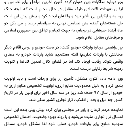
وی درباره مذاکرات وین عنوان کرد: اکنون آخرین مراحل برای تضامین و
ایفای تعهدات اقتصادی طرف مقابل در حال انجام است که البته جنگ
روسیه و اوکراین بی تأثیر نبود و وقفه‌ای ایجاد کرد و پیش بینی این است
طی هفته‌های آینده متن تضامین نهایی به سرانجام برسد و طی یکی دو
ماه آینده خبرهایی در برجام، به جهت انجام و توافق بین جمهوری اسلامی
و طرف‌های مقابل اعلام شود.
پورابراهیمی درباره واردات خودرو گفت: در بحث خودرو و برخی اقلام دیگر
مخالفتی با واردات نداریم؛ البته معتقدیم شاید واردات خودرو به معنای
واقعی نتواند رقابت ایجاد کند اما در فضای کلان تعدیل تقاضا و تقویت
زمینه شرایط رقابتی درست است.
وی ادامه داد: اکنون مشکل، تأمین ارز برای واردات است و باید اولویت
بندی کرد و به دلیل محدودیت منابع ارزی، اولویت تخصیص منابع ارزی به
خودرو از سال ۹۷ حذف شد زیرا در سه سال اخیر برای اولین بار در تاریخ
کشور چه قبل و بعد از انقلاب، تراز تجاری کشور منفی شد.
نماینده مردم کرمان و راور در مجلس بیان کرد: پیش بینی بنده این است
امسال تراز تجاری مثبت می‌شود و با روند بهبود وضعیت، احتمال تخصیص
سهمیه منابع برای واردات خودرو عملی شود لذا مشکل خودرو مسائل