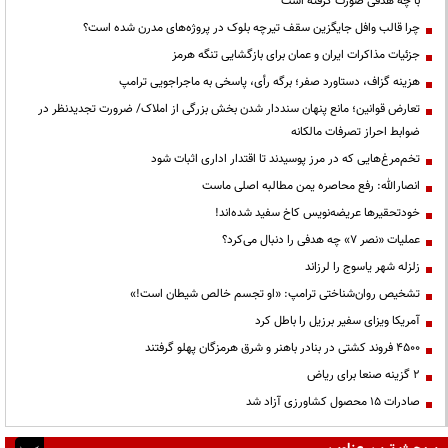
با چه هدفی صورت گرفته است
چرا قالب وافل جایگزین سقف تیرچه بلوک در پروژه‌های مدرن شده است؟
جزئیات مذاکرات ایران و عمان برای بازگشایی تنگه هرمز
هزینه گزاف، دستاورد صفر؛ برگه رأی، پاسخی به ماجراجویی ترامپ
تعارض قوانین؛ مانع پنهان سنددار شدن بخش بزرگی از املاک/ ضرورت تجدیدنظر در
ضوابط احراز تصرفات مالکانه
تخم‌مرغ‌هایی که در مرز پوسیدند تا اقتدار اداری اثبات شود
انصارالله: رفع محاصره یمن مطالبه اصلی ماست
خودتحقیرها عریضه‌نویس کاخ سفید شده‌اند!
عملیات «نصر ۷» چه هدفی را دنبال می‌کرد؟
زلزله شهر یاسوج را لرزاند
تشخیص روان‌شناختی ترامپ: «او تجسم خالص شیطان است!»
آمریکا ویزای سفیر برزیل را باطل کرد
۴۵۰۰ فروند کشتی در بنادر باهنر و شرق هرمزگان پهلو گرفتند
۲ گزینه صنعا برای ریاض
صادرات ۱۵ محصول کشاورزی آزاد شد