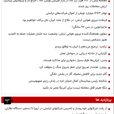
معامله بیش از ۴۱۳ هزار تن کالا در بازار فیزیکی بورس کالا / حراج باز و پتروشیمی پیشران
ارزش معاملات روز شدند
تهاتر ۱۶۷۳ میلیارد تومان از اموال شرکت‌های تراستی
فرمانده نیروی هوایی ارتش: در دفاع از ملت ایران جان برکف خواهیم بود
ماجراجویی در سن ۹۷ سالگی!
معاون هماهنگ‌کننده نیروی هوایی ارتش: وضعیت سه خلبان عملیات حمله به العدید
هنوز مشخص نیست
ترامپ: ترجیح می‌دهم با ایران به توافق برسم
گزارشی از حادثه دریایی در سواحل عمان
ونس: ایرانی‌ها طرف بسیار دشواری برای مذاکره هستند
رویترز: هشدار صریح ایران خطر شروع جنگ را متوقف کرد
گام جدید برای کاهش مصرف گاز در بخش خانگی
شکنجه رئیس بیمارستان کمال عدوان غزه در زندان رژیم صهیونیستی
تنگه هرمز قابل معامله نیست برای آمریکا معبر باز نکنید
پربازدید ها
از رانت‌ شرکتهای خودروساز و تاسیس شرکتهای تراستی در اروپا تا تسخیر دستگاه نظارتی