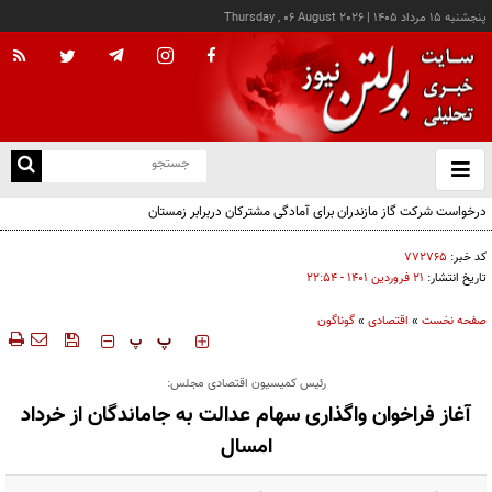
پنجشنبه ۱۵ مرداد ۱۴۰۵
|
Thursday , 06 August 2026
از
و
ته
ن
نو
کد خبر:
۷۷۲۷۶۵
تاریخ انتشار:
۲۱ فروردين ۱۴۰۱ - ۲۲:۵۴
صفحه نخست
»
اقتصادی
»
گوناگون
‍‍‍ پ
پ
رئیس کمیسیون اقتصادی مجلس:
آغاز فراخوان واگذاری سهام عدالت به جاماندگان از خرداد
امسال