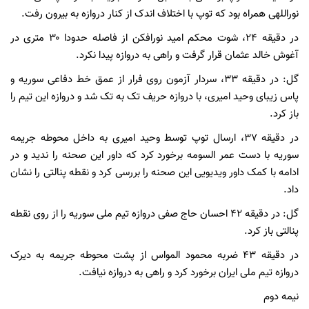
نوراللهی همراه بود که توپ با اختلاف اندک از کنار دروازه به بیرون رفت.
در دقیقه ۲۴، شوت محکم امید نورافکن از فاصله حدودا ۳۰ متری در
آغوش خالد عثمان قرار گرفت و راهی به دروازه پیدا نکرد.
گل: در دقیقه ۳۳، سردار آزمون روی فرار از عمق خط دفاعی سوریه و
پاس زیبای وحید امیری، با دروازه حریف تک به تک شد و دروازه این تیم را
باز کرد.
در دقیقه ۳۷، ارسال توپ توسط وحید امیری به داخل محوطه جریمه
سوریه با دست عمر السومه برخورد کرد که داور این صحنه را ندید و در
ادامه با کمک داور ویدیویی این صحنه را بررسی کرد و نقطه پنالتی را نشان
داد.
گل: در دقیقه ۴۲ احسان حاج صفی دروازه تیم ملی سوریه را از روی نقطه
پنالتی باز کرد.
در دقیقه ۴۳ ضربه محمود المواس از پشت محوطه جریمه به دیرک
دروازه تیم ملی ایران برخورد کرد و راهی به دروازه نیافت.
نیمه دوم