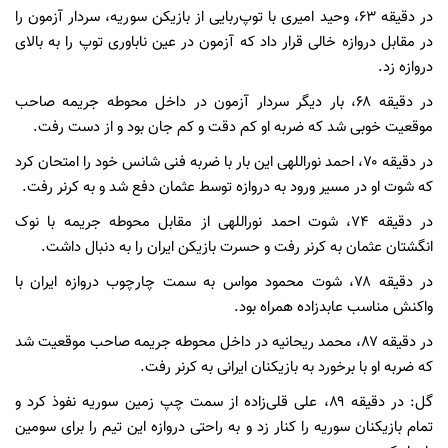
در دقیقه ۶۳، وحید امیری با توپ‌ربایی از بازیکن سوریه، سردار آزمون را
در مقابل دروازه خالی قرار داد که آزمون در عین ناباوری توپ را به بالای
دروازه زد.
در دقیقه ۶۸، بار دیگر سردار آزمون در داخل محوطه جریمه صاحب
موقعیت خوبی شد که ضربه او کم دقت و کم جان بود و از دست رفت.
در دقیقه ۷۰، احمد نوراللهی این بار با ضربه فنی شانس خود را امتحان کرد
که شوت او در مسیر ورود به دروازه توسط عثمان دفع شد و به کرنر رفت.
در دقیقه ۷۴، شوت احمد نوراللهی از مقابل محوطه جریمه با نوک
انگشتان عثمان به کرنر رفت و حسرت بازیکن ایران را به دنبال داشت.
در دقیقه ۷۸، شوت محمود مواس به سمت چارچوب دروازه ایران با
واکنش مناسب عابدزاده همراه بود.
در دقیقه ۸۷، محمد ریحانیه در داخل محوطه جریمه صاحب موقعیت شد
که ضربه او با برخورد به بازیکنان ایرانی به کرنر رفت.
گل: در دقیقه ۸۹، علی قلی‌زاده از سمت چپ زمین سوریه نفوذ کرد و
تمام بازیکنان سوریه را کنار زد و به راحتی دروازه این تیم را برای سومین