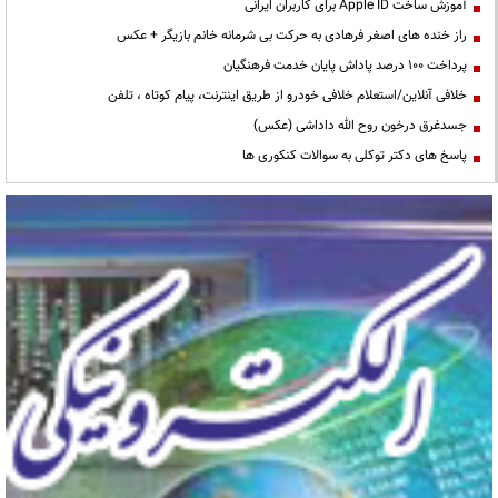
آموزش ساخت Apple ID برای کاربران ایرانی
راز خنده های اصغر فرهادی به حرکت بی شرمانه خانم بازیگر + عکس
پرداخت ۱۰۰ درصد پاداش پایان خدمت فرهنگیان
خلافی آنلاین/استعلام خلافی خودرو از طریق اینترنت، پیام کوتاه ، تلفن
جسدغرق درخون روح الله داداشی (عکس)
پاسخ های دکتر توکلی به سوالات کنکوری ها