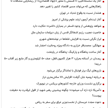
آغاز یک سلسله‌کلیپ ۱۰ قسمتی با محور «جهاد اقتصادی»؛ از ریشه‌یابی مشکلات تا
راهکارهایی که می‌تواند مسیر اقتصاد کشور را تغییر دهد
هشدار نسبت به وقوع تندباد در تهران
آغاز ثبت‌نام آزمون ارشد علوم پزشکی از امروز
شواهد پژوهشی از وجود فسفر در بمباران «لامرد» حکایت دارد
خاصیت عجیب رژیم اشغالگر قدس از زبان دیپلمات سازمان ملل
ابراز نگرانی نسبت به افزایش غلط‌ها در نوشته‌های شهری
جهانگیر: محمدباقر خرازی به دادگاه ویژه روحانیت احضار شد
آغاز ساخت پناهگاه و پارکینگ -پناهگاه در پایتخت
ریمـدان در آستانه بحران؛ ۳ هزار کامیون قفل، صف ۵۰ کیلومتری و گاز مایع زیر آفتاب ۵۰
درجه!
بازی‌های لیگ برتر فوتبال با تماشاگر برگزار می‌شود
دریاچه ارومیه جان گرفت؛ افزایش ۷۸ سانتی‌متری تراز
برگزاری نشست وزرای خارجه کشورهای بریکس در نیویورک
«آمریکا ذرّه ذرّه آب میشود»؛ چگونه پیشبینی رهبر شهید از افول ابرقدرت به حقیقت
پیوست؟
دعوت مجدد عربستان از نخست‌وزیر عراق برای سفر به ریاض