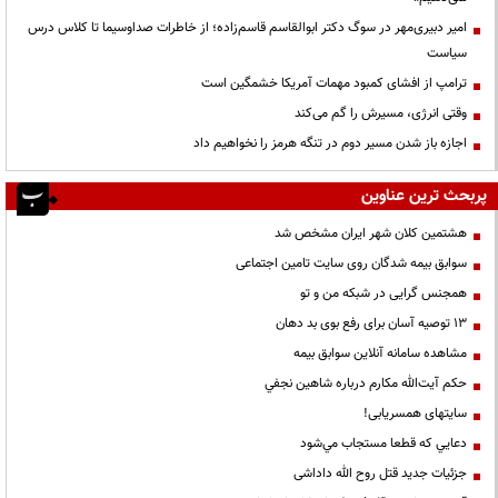
امیر دبیری‌مهر در سوگ دکتر ابوالقاسم قاسم‌زاده؛ از خاطرات صداوسیما تا کلاس درس
سیاست
ترامپ از افشای کمبود مهمات آمریکا خشمگین است
وقتی انرژی، مسیرش را گم می‌کند
اجازه باز شدن مسیر دوم در تنگه هرمز را نخواهیم داد
پربحث ترین عناوین
هشتمین کلان شهر ایران مشخص شد
سوابق بیمه شدگان روی سایت تامین اجتماعی
همجنس گرایی در شبکه من و تو
13 توصیه آسان برای رفع بوی بد دهان
مشاهده سامانه آنلاين سوابق بیمه
حكم آيت‌الله مكارم درباره شاهين نجفي
سایتهای همسریابی!
دعايي كه قطعا مستجاب مي‌شود
جزئیات جدید قتل روح الله داداشی