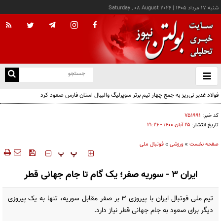
شنبه ۱۷ مرداد ۱۴۰۵
|
Saturday , 08 August 2026
از
و
ته
فولاد غدیر نی‌ریز به جمع چهار تیم برتر سوپرلیگ والیبال استان فارس صعود کرد
ن
نو
کد خبر:
۷۵۱۹۹۱
تاریخ انتشار:
۲۵ آبان ۱۴۰۰ - ۲۱:۲۶
صفحه نخست
»
ورزشی
»
فوتبال ملی
‍‍‍ پ
پ
ایران ۳ - سوریه صفر؛ یک گام تا جام جهانی قطر
تیم ملی فوتبال ایران با پیروزی ۳ بر صفر مقابل سوریه، تنها به یک پیروزی
دیگر برای صعود به جام جهانی قطر نیاز دارد.