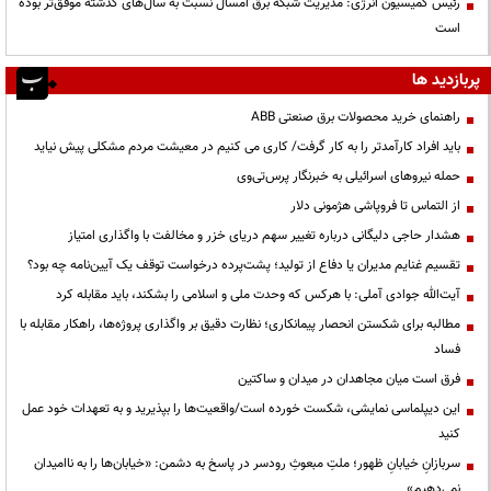
رئیس کمیسیون انرژی: مدیریت شبکه برق امسال نسبت به سال‌های گذشته موفق‌تر بوده
است
پربازدید ها
راهنمای خرید محصولات برق صنعتی ABB
باید افراد کارآمدتر را به کار گرفت/ کاری می کنیم در معیشت مردم مشکلی پیش نیاید
حمله نیروهای اسرائیلی به خبرنگار پرس‌تی‌وی
از التماس تا فروپاشی هژمونی دلار
هشدار حاجی دلیگانی درباره تغییر سهم دریای خزر و مخالفت با واگذاری امتیاز
تقسیم غنایم مدیران یا دفاع از تولید؛ پشت‌پرده درخواست توقف یک آیین‌نامه چه بود؟
آیت‌الله جوادی آملی: با هرکس که وحدت ملی و اسلامی را بشکند، باید مقابله کرد
مطالبه برای شکستن انحصار پیمانکاری؛ نظارت دقیق بر واگذاری پروژه‌ها، راهکار مقابله با
فساد
فرق است میان مجاهدان در میدان و ساکتین
این دیپلماسی نمایشی، شکست خورده است/واقعیت‌ها را بپذیرید و به تعهدات خود عمل
کنید
سربازانِ خیابانِ ظهور؛ ملتِ مبعوثِ رودسر در پاسخ به دشمن: «خیابان‌ها را به ناامیدان
نمی‌دهیم»