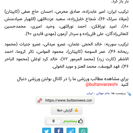
بار باز کرد.
ترکیب ایران: امیر عابدزاده، صادق محرمی، احسان حاج صفی (کاپیتان)
(میلاد سرلک ۶۶)، شجاع خلیل‌زاده، سعید عزت‌اللهی (اللهیار صیادمنش
۸۰)، امید نورافکن، احمد نوراللهی، وحید امیری، محمدحسین
کنعانی‌زادگان، علی قلی‌زاده و سردار آزمون (مهدی قایدی ۹۰).
ترکیب سوریه: خالد الحجی عثمان، عمرو میدانی، عمرو جنیات (محمود
ریحانه ۴۶)، عمر السومه (کاپیتان)، محمود المواس، ثائر کروما، احمد
الاشقر (کارت زرد) (محمد المرمور ۷۲)، خالد کرد اوغلی (محمود الباحر
۴۶)، فهد الیوسف، محمد العنز و موید الخولی.
برای مشاهده مطالب ورزشی ما را در کانال بولتن ورزشی دنبال
کنید
bultanvarzeshi@
برچسب ها:
جام جهانی
،
ایران
گزارش خطا
پسندیدم
0