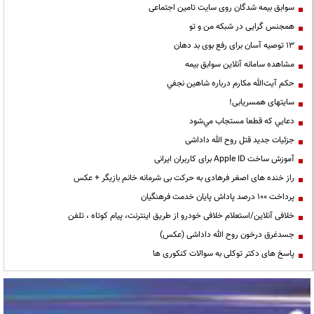
سوابق بیمه شدگان روی سایت تامین اجتماعی
همجنس گرایی در شبکه من و تو
13 توصیه آسان برای رفع بوی بد دهان
مشاهده سامانه آنلاين سوابق بیمه
حكم آيت‌الله مكارم درباره شاهين نجفي
سایتهای همسریابی!
دعايي كه قطعا مستجاب مي‌شود
جزئیات جدید قتل روح الله داداشی
آموزش ساخت Apple ID برای کاربران ایرانی
راز خنده های اصغر فرهادی به حرکت بی شرمانه خانم بازیگر + عکس
پرداخت ۱۰۰ درصد پاداش پایان خدمت فرهنگیان
خلافی آنلاین/استعلام خلافی خودرو از طریق اینترنت، پیام کوتاه ، تلفن
جسدغرق درخون روح الله داداشی (عکس)
پاسخ های دکتر توکلی به سوالات کنکوری ها