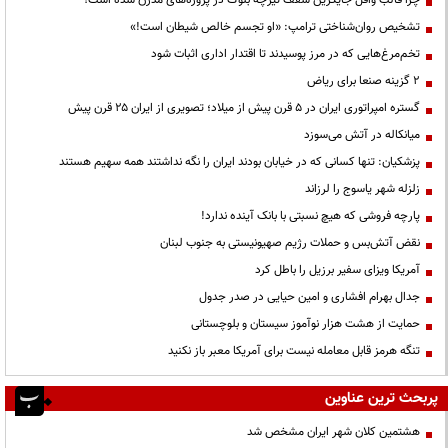
چرا قالب وافل جایگزین سقف تیرچه بلوک در پروژه‌های مدرن شده است؟
تشخیص روان‌شناختی ترامپ: «او تجسم خالص شیطان است!»
تخم‌مرغ‌هایی که در مرز پوسیدند تا اقتدار اداری اثبات شود
۲ گزینه صنعا برای ریاض
گستره امپراتوری ایران در ۵ قرن پیش از میلاد؛ تصویری از ایران ۲۵ قرن پیش
میانکاله در آتش می‌سوزد
پزشکیان: تنها کسانی که در خیابان بودند ایران را نگه نداشتند همه سهیم هستند
زلزله شهر یاسوج را لرزاند
پارچه فروشی که هیچ نسبتی با بانک آینده ندارد!
نقض آتش‌بس و حملات رژیم صهیونیستی به جنوب لبنان
آمریکا ویزای سفیر برزیل را باطل کرد
جدال بهرام افشاری و امین حیایی در صدر جدول
حمایت از هشت هزار نوآموز سیستان و بلوچستانی
تنگه هرمز قابل معامله نیست برای آمریکا معبر باز نکنید
پربحث ترین عناوین
هشتمین کلان شهر ایران مشخص شد