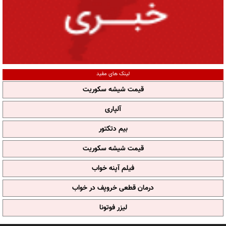
لینک های مفید
قیمت شیشه سکوریت
آلپاری
بیم دتکتور
قیمت شیشه سکوریت
فیلم آپنه خواب
درمان قطعی خروپف در خواب
لیزر فوتونا