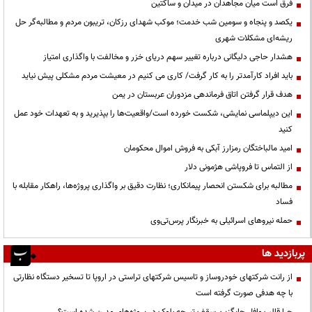
فرق است میان مجاهدان در میدان و ساکتین
یکصد و پنجاه و سومین شب خدمت؛ موکب شهدای رزکان، تریبون مردم و مطالبه‌گر حل
ریشه‌ای مشکلات شهری
هشدار حاجی دلیگانی درباره تغییر سهم دریای خزر و مخالفت با واگذاری امتیاز
باید افراد کارآمدتر را به کار گرفت/ کاری می کنیم در معیشت مردم مشکلی پیش نیاید
هدف قرار گرفتن اتاق‌ فرماندهی مزدوران عربستان در یمن
این دیپلماسی نمایشی، شکست خورده است/واقعیت‌ها را بپذیرید و به تعهدات خود عمل
کنید
امید مالباختگان رمزارز آبکی به فروش اموال محکومان
از التماس تا فروپاشی هژمونی دلار
مطالبه برای شکستن انحصار پیمانکاری؛ نظارت دقیق بر واگذاری پروژه‌ها، راهکار مقابله با
فساد
حمله نیروهای اسرائیلی به خبرنگار پرس‌تی‌وی
پربازدید ها
از رانت‌ شرکتهای خودروساز و تاسیس شرکتهای تراستی در اروپا تا تسخیر دستگاه نظارتی
با چه هدفی صورت گرفته است