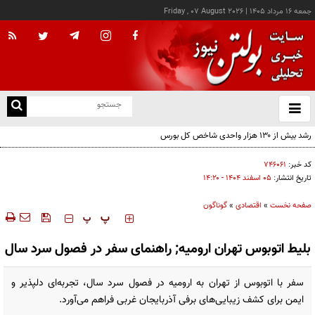
جمعه ۱۶ مرداد ۱۴۰۵
|
Friday , 07 August 2026
از
و
ته
رشد بیش از ۱۳۰ هزار واحدی شاخص کل بورس
ن
نو
کد خبر:
۷۴۶۰۶۱
تاریخ انتشار:
۰۵ اسفند ۱۴۰۴ - ۱۴:۲۰
صفحه نخست
»
اقتصادی
»
گوناگون
‍‍‍ پ
پ
بلیط اتوبوس تهران ارومیه; راهنمای سفر در فصول سرد سال
سفر با اتوبوس از تهران به ارومیه در فصول سرد سال، تجربه‌ای دلپذیر و
ایمن برای کشف زیبایی‌های برفی آذربایجان غربی فراهم می‌آورد.