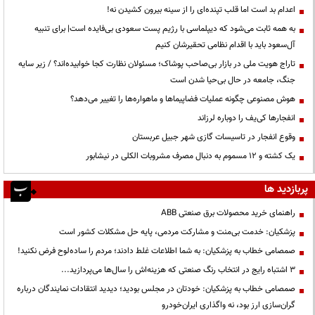
اعدام بد است اما قلب تپنده‌ای را از سینه بیرون کشیدن نه!
به همه ثابت می‌شود که دیپلماسی با رژیم پست سعودی بی‌فایده است| برای تنبیه
آل‌سعود باید با اقدام نظامی تحقیرشان کنیم
تاراج هویت ملی در بازار بی‌صاحب پوشاک؛ مسئولان نظارت کجا خوابیده‌اند؟ / زیر سایه
جنگ، جامعه در حال بی‌حیا شدن است
هوش مصنوعی چگونه عملیات فضاپیماها و ماهواره‌ها را تغییر می‌دهد؟
انفجارها کی‌یف را دوباره لرزاند
وقوع انفجار در تاسیسات گازی شهر جبیل عربستان
یک کشته و ۱۲ مسموم به دنبال مصرف مشروبات الکلی در نیشابور
پربازدید ها
راهنمای خرید محصولات برق صنعتی ABB
پزشکیان: خدمت بی‌منت و مشارکت مردمی، پایه حل مشکلات کشور است
صمصامی خطاب به پزشکیان: به شما اطلاعات غلط دادند؛ مردم را ساده‌لوح فرض نکنید!
3 اشتباه رایج در انتخاب رنگ صنعتی که هزینه‌اش را سال‌ها می‌پردازید...
صمصامی خطاب به پزشکیان: خودتان در مجلس بودید؛ دیدید انتقادات نمایندگان درباره
گران‌سازی ارز بود، نه واگذاری ایران‌خودرو