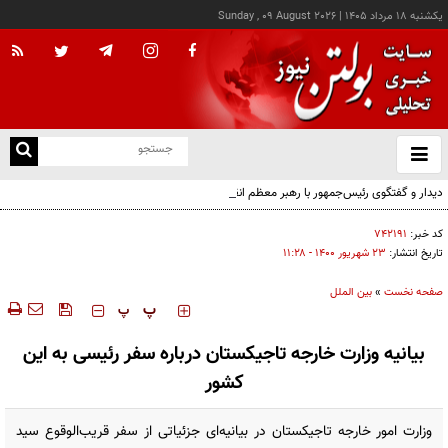
يکشنبه ۱۸ مرداد ۱۴۰۵
|
Sunday , 09 August 2026
از
و
ته
دیدار و گفتگوی رئیس‌جمهور با رهبر معظم انقلاب درباره مسائل اقتصادی و نظامی کشور
ن
نو
کد خبر:
۷۴۲۱۹۱
تاریخ انتشار:
۲۳ شهريور ۱۴۰۰ - ۱۱:۲۸
صفحه نخست
»
بین الملل
‍‍‍ پ
پ
بیانیه وزارت خارجه تاجیکستان درباره سفر رئیسی به این
کشور
وزارت امور خارجه تاجیکستان در بیانیه‌ای جزئیاتی از سفر قریب‌الوقوع سید