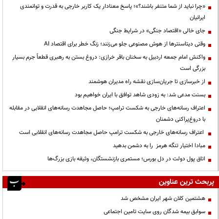
«چرا نباید از شما متنفر باشند؟»؛ پاسخ معنادار یک کاربر خارجی به قدرت و توانمندی
ایرانیان
جای خالی «اقتصاد جنگی» در شرایط جنگی
وقتی دیتاسنترها از هوش مصنوعی جلو می‌زنند؛ زنگ خطر برای اقتصاد AI
واکنش امام جمعه اردبیل به سخنان باقر خرازی: دروغ بستن به رهبری قطعاً جرم بسیار
بزرگی است
از خبرسازی تا جریان‌سازی نقشه راه مدیران هوشمند
بسنت مدعی شد: به زودی شاهد توافق با ایران خواهیم بود
اعتراف رسانه‌های خارجی به شکست ترامپ؛ حاصل مجاهدت رسانه‌های انقلابی در مقابله
با دروغ‌پراکنی دشمنان
اعتراف رسانه‌های خارجی به شکست ترامپ حاصل مجاهدت رسانه‌های انقلابی است
مبادا اختیار تنگه هرمز را به دشمن بدهید
اتاق پول دولت در دل بورس؛ مستمری بازنشستگان، وثیقه بازی بزرگ‌ها
پربحث ترین عناوین
هشتمین کلان شهر ایران مشخص شد
سوابق بیمه شدگان روی سایت تامین اجتماعی