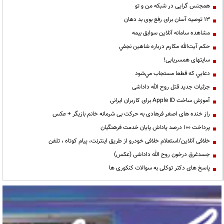
همجنس گرایی در شبکه من و تو
13 توصیه آسان برای رفع بوی بد دهان
مشاهده سامانه آنلاين سوابق بیمه
حكم آيت‌الله مكارم درباره شاهين نجفي
سایتهای همسریابی!
دعايي كه قطعا مستجاب مي‌شود
جزئیات جدید قتل روح الله داداشی
آموزش ساخت Apple ID برای کاربران ایرانی
راز خنده های اصغر فرهادی به حرکت بی شرمانه خانم بازیگر + عکس
پرداخت ۱۰۰ درصد پاداش پایان خدمت فرهنگیان
خلافی آنلاین/استعلام خلافی خودرو از طریق اینترنت، پیام کوتاه ، تلفن
جسدغرق درخون روح الله داداشی (عکس)
پاسخ های دکتر توکلی به سوالات کنکوری ها