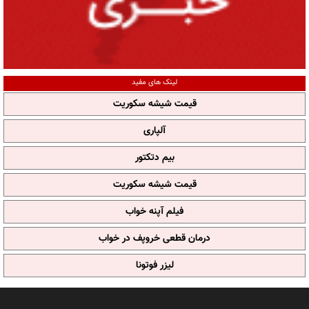
لینک های مفید
قیمت شیشه سکوریت
آلپاری
بیم دتکتور
قیمت شیشه سکوریت
فیلم آپنه خواب
درمان قطعی خروپف در خواب
لیزر فوتونا