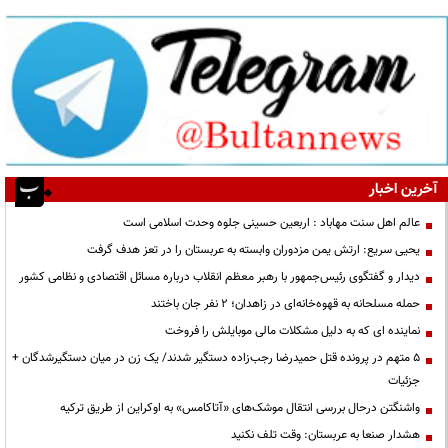
آخرین اخبار
عالم اهل سنت مهاباد : اربعین حسینی جلوه وحدت اسلامی است
یحیی سریع: ارتش یمن مزدوران وابسته به عربستان را در تعز هدف گرفت
دیدار و گفتگوی رئیس‌جمهور با رهبر معظم انقلاب درباره مسائل اقتصادی و نظامی کشور
حمله مسلحانه به قهوه‌خانه‌ای در زاهدان؛ ۲ نفر جان باختند
نماینده ای که به دلیل مشکلات مالی موبایلش را فروخت
۵ متهم در پرونده قتل حمیدرضا رجب‌زاده دستگیر شدند/ یک زن در میان دستگیرشدگان +
جزئیات
واشنگتن درحال بررسی انتقال موشک‌های «آتاکامس» به اوکراین از طریق ترکیه
هشدار صنعا به عربستان: وقت تلف نکنید