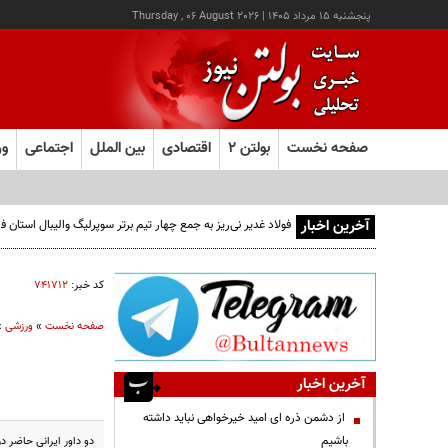
پنجشنبه ۱۵ مرداد ۱۴۰۵
|
Thursday , 06 August 2026
صفحه نخست
بولتن ۲
اقتصادی
بین الملل
اجتماعی
ور
آخرین اخبار
فولاد غدیر نی‌ریز به جمع چهار تیم برتر سوپرلیگ والیبال استان
کد خبر:
۷۴۱۷۱۲
صفحه نخست
»
ورزشی
»
آخرین اخبار
از دشمن ذره ای امید خیرخواهی نباید داشته
باشیم
دو داور ایرانی حاضر د