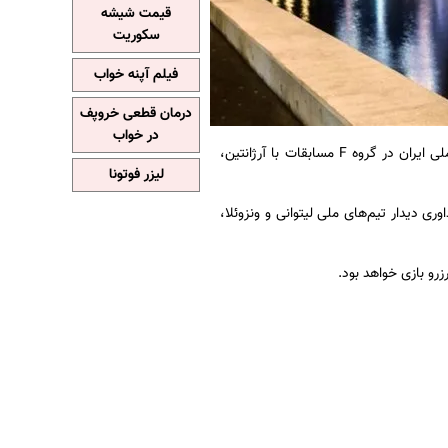
قیمت شیشه
سکوریت
فیلم آپنه خواب
درمان قطعی خروپف
در خواب
، جام جهانی فوتسال لیتوانی 2021 از فردا (یکشنبه) برگزار خواهد شد که تیم ملی ایران در گروه F مسابقات با آرژانتین،
لیزر فوتونا
ری دیدار تیم‌های ملی لیتوانی و ونزوئلا،
رو بازی خواهد بود.