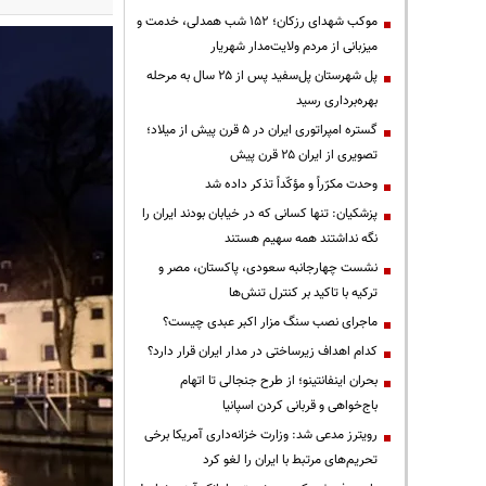
موکب شهدای رزکان؛ ۱۵۲ شب همدلی، خدمت و
میزبانی از مردم ولایت‌مدار شهریار
پل شهرستان پل‌سفید پس از ۲۵ سال به مرحله
بهره‌برداری رسید
گستره امپراتوری ایران در ۵ قرن پیش از میلاد؛
تصویری از ایران ۲۵ قرن پیش
وحدت مکرّراً و مؤکّداً تذکر داده شد
پزشکیان: تنها کسانی که در خیابان بودند ایران را
نگه نداشتند همه سهیم هستند
نشست چهارجانبه سعودی، پاکستان، مصر و
ترکیه با تاکید بر کنترل تنش‌ها
ماجرای نصب سنگ مزار اکبر عبدی چیست؟
کدام اهداف زیرساختی در مدار ایران قرار دارد؟
بحران اینفانتینو؛ از طرح جنجالی تا اتهام
باج‌خواهی و قربانی کردن اسپانیا
رویترز مدعی شد: وزارت خزانه‌داری آمریکا برخی
تحریم‌های مرتبط با ایران را لغو کرد