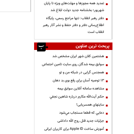
تمدید همه مجوزها و مهلت‌های ویژه تا پایان
شهریور؛ بخشنامه جدید دولت ابلاغ شد
دفتر رهبر انقلاب: تنها مراجع رسمی، پایگاه
اطلاع‌رسانی دفتر و دفتر حفظ و نشر آثار رهبر
انقلاب است
پربحث ترین عناوین
هشتمین کلان شهر ایران مشخص شد
سوابق بیمه شدگان روی سایت تامین اجتماعی
همجنس گرایی در شبکه من و تو
13 توصیه آسان برای رفع بوی بد دهان
مشاهده سامانه آنلاين سوابق بیمه
حكم آيت‌الله مكارم درباره شاهين نجفي
سایتهای همسریابی!
دعايي كه قطعا مستجاب مي‌شود
جزئیات جدید قتل روح الله داداشی
آموزش ساخت Apple ID برای کاربران ایرانی