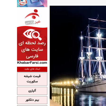
لینک های مفید
قیمت شیشه
سکوریت
آلپاری
بیم دتکتور