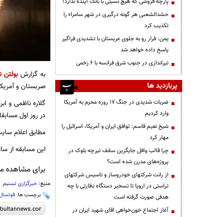
پارچه فروشی که هیچ نسبتی با بانک آینده ندارد!
حشدالشعبی هر گونه درگیری در شهر سامراء را
تکذیب کرد
یمن: فرار رو به جلوی عربستان با تشدیدی فراگیر
پاسخ داده خواهد شد
تیراندازی در جنوب شرق فرانسه با ۶ زخمی
به گزارش
بولتن ن
پربازدید ها
صربستان و آمریک
ضربات شدیدی در جنگ ۱۷ روزه محرم به آمریکا
گلاره ناظمی و ابر
وارد کردیم
در روز اول مسابقات
شیخ نعیم قاسم: توافق ایران و آمریکا، اسرائیل را
مطابق اعلام سایت 
مهار کرد
این مسابقه از ساعت 21:30 و در سالن کائوناس آره‌نا بر
چرا قالب وافل جایگزین سقف تیرچه بلوک در
پروژه‌های مدرن شده است؟
برای مشاهده مطا
از رانت‌ شرکتهای خودروساز و تاسیس شرکتهای
منبع:
خبرگزاری تسنیم
تراستی در اروپا تا تسخیر دستگاه نظارتی با چه
برچسب ها:
فوتسال
هدفی صورت گرفته است
آغاز اجتماع خون‌خواهی اقای شهید ایران در