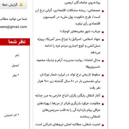
پیاده‌روی جاماندگان اربعین
گزارش خطا
صمصامی: ریشه مشکلات اقتصادی، گرانی نرخ ارز
است/ طرح «تقویت پول ملی» در کمیسیون
شما می توانید مطالب 
اقتصادی رأی نیاورد
nnews@gmail.com
میناب؛ شهرِ مقبره‌های کوچک!
جهاد اسلامی: اسرائیل با چراغ سبز آمریکا، پروژه
نظر شما
نسل‌کشی و کوچ اجباری مردم غزه را ادامه
می‌دهد
نام
مدالِ اعتماد؛ روایت مدیریت آرام و نزدیک محمود
ایمیل
خسروی‌وفا
سقوط تاریخی نرخ تولد در ایران؛ شمار نوزادان
* نظر
برای نخستین بار در ۶۰ سال گذشته زیر ۹۰۰ هزار
نفر رفت
آغاز انتقال رایگان زائران اتباع خارجی به مرز چذابه
مقاومت عراق؛ بازیگری فراتر از مرزها | پهپادهای
عراقی پیام بازدارندگی را به قلب سرزمین‌های
* کد امنیتی
اشغالی رساندند
‌امنیت شغلی، مطالبه اصلی نیروهای شرکتی است