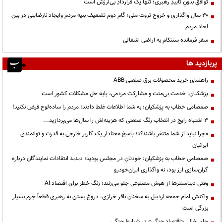
توافقِ بدونِ تاییدِ رهبری؛ تنها یک قراردادِ بی‌ارزش است
۳۰ سال واگذاری و خروج ثروت ملی؛ گام دوم تضعیف بنیه مردم وایجاد نارضایتی در بین
احاد مردم
سفر فرمانده سنتکام به اراضی اشغالی
پربازدید ها
راهنمای خرید محصولات برق صنعتی ABB
پزشکیان: خدمت بی‌منت و مشارکت مردمی، پایه حل مشکلات کشور است
صمصامی خطاب به پزشکیان: به شما اطلاعات غلط دادند؛ مردم را ساده‌لوح فرض نکنید!
3 اشتباه رایج در انتخاب رنگ صنعتی که هزینه‌اش را سال‌ها می‌پردازید...
«چرا نباید از شما متنفر باشند؟»؛ پاسخ معنادار یک کاربر خارجی به قدرت و توانمندی
ایرانیان
صمصامی خطاب به پزشکیان: خودتان در مجلس بودید؛ دیدید انتقادات نمایندگان درباره
گران‌سازی ارز بود، نه واگذاری ایران‌خودرو
وقتی دیتاسنترها از هوش مصنوعی جلو می‌زنند؛ زنگ خطر برای اقتصاد AI
واکنش امام جمعه اردبیل به سخنان باقر خرازی: دروغ بستن به رهبری قطعاً جرم بسیار
بزرگی است
جای خالی «اقتصاد جنگی» در شرایط جنگی