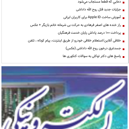
دعايي كه قطعا مستجاب مي‌شود
جزئیات جدید قتل روح الله داداشی
آموزش ساخت Apple ID برای کاربران ایرانی
راز خنده های اصغر فرهادی به حرکت بی شرمانه خانم بازیگر + عکس
پرداخت ۱۰۰ درصد پاداش پایان خدمت فرهنگیان
خلافی آنلاین/استعلام خلافی خودرو از طریق اینترنت، پیام کوتاه ، تلفن
جسدغرق درخون روح الله داداشی (عکس)
پاسخ های دکتر توکلی به سوالات کنکوری ها