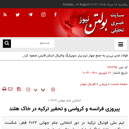
يکشنبه ۱۸ مرداد ۱۴۰۵
|
Sunday , 09 August 2026
از
و
ته
فولاد غدیر نی‌ریز به جمع چهار تیم برتر سوپرلیگ والیبال استان فارس صعود کرد
ن
نو
کد خبر:
۷۴۱۲۲۵
تاریخ انتشار:
۱۷ شهريور ۱۴۰۰ - ۱۰:۴۱
صفحه نخست
»
ورزشی
»
فوتبال جهان
‍‍‍ پ
پ
انتخابی جام جهانی ۲۰۲۲ /
پیروزی فرانسه و کرواسی و تحقیر ترکیه در خاک هلند
تیم ملی فوتبال ترکیه در دور انتخابی جام جهانی ۲۰۲۲ قطر، شکست