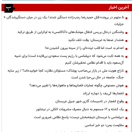
آخرین اخبار
۵ متهم در پرونده قتل حمیدرضا رجب‌زاده دستگیر شدند/ یک زن در میان دستگیرشدگان +
جزئیات
واشنگتن درحال بررسی انتقال موشک‌های «آتاکامس» به اوکراین از طریق ترکیه
هشدار صنعا به عربستان: وقت تلف نکنید
اعدام بد است اما قلب تپنده‌ای را از سینه بیرون کشیدن نه!
به همه ثابت می‌شود که دیپلماسی با رژیم پست سعودی بی‌فایده است| برای تنبیه
آل‌سعود باید با اقدام نظامی تحقیرشان کنیم
تاراج هویت ملی در بازار بی‌صاحب پوشاک؛ مسئولان نظارت کجا خوابیده‌اند؟ / زیر سایه
جنگ، جامعه در حال بی‌حیا شدن است
هوش مصنوعی چگونه عملیات فضاپیماها و ماهواره‌ها را تغییر می‌دهد؟
انفجارها کی‌یف را دوباره لرزاند
وقوع انفجار در تاسیسات گازی شهر جبیل عربستان
یک کشته و ۱۲ مسموم به دنبال مصرف مشروبات الکلی در نیشابور
دیپلماسی با عربستان نتیجه‌بخش نیست؛ پاسخ نظامی ضروری است
مقاومت یمن؛ دو خیز اساسی