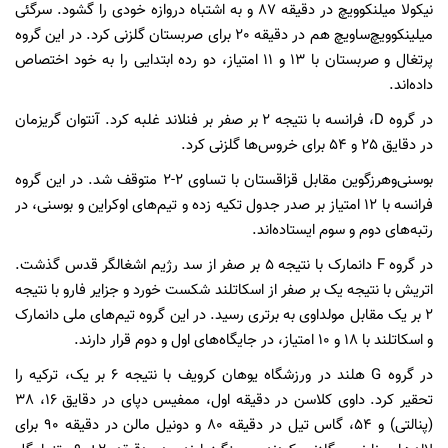
نیکولا میلنکوویچ در دقیقه 87 و به اشتباه دروازه خودی را گشود. سرگئی
میلینکوویچ‌ساویچ هم در دقیقه 20 برای صربستان گلزنی کرد. در این گروه
پرتغال و صربستان با 13 و 11 امتیاز، دو رده ابتدایی را به خود اختصاص
داده‌اند.
در گروه D، فرانسه با نتیجه 2 بر صفر بر فنلاند غلبه کرد. آنتوان گریزمان
در دقایق 25 و 54 برای خروس‌ها گلزنی کرد.
بوسنی‌وهرزگوین مقابل قزاقستان با تساوی 2-2 متوقف شد. در این گروه
فرانسه با 12 امتیاز بر صدر جدول تکیه زده و تیم‌های اوکراین و بوسنی، در
رتبه‌های دوم و سوم ایستاده‌اند.
در گروه F دانمارک با نتیجه 5 بر صفر از سد رژیم اشغالگر قدس گذشت.
اتریش با نتیجه یک بر صفر از اسکاتلند شکست خورد و جزایر فارو با نتیجه
2 بر یک مقابل مولداوی به برتری رسید. در این گروه تیم‌های ملی دانمارک
و اسکاتلند با 18 و 10 امتیاز، در جایگاه‌های اول و دوم قرار دارند.
در گروه G هلند در ورزشگاه یوهان کرویف با نتیجه 6 بر یک، ترکیه را
تحقیر کرد. داوی کلاسن در دقیقه اول، ممفیس دپای در دقایق 16، 38
(پنالتی) و 54، گاس تیل در دقیقه 80 و دونیل مالن در دقیقه 90 برای