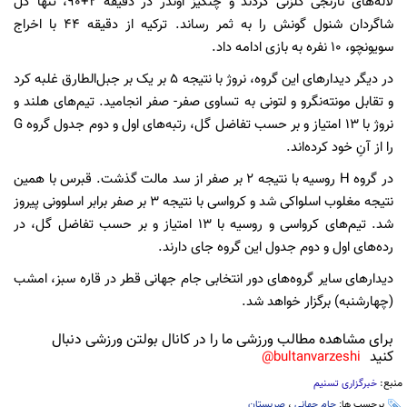
لاله‌های نارنجی گلزنی کردند و چنگیز اوندر در دقیقه 2+90، تنها گل
شاگردان شنول گونش را به ثمر رساند. ترکیه از دقیقه 44 با اخراج
سویونچو، 10 نفره به بازی ادامه داد.
در دیگر دیدارهای این گروه، نروژ با نتیجه 5 بر یک بر جبل‌الطارق غلبه کرد
و تقابل مونته‌نگرو و لتونی به تساوی صفر- صفر انجامید. تیم‌های هلند و
نروژ با 13 امتیاز و بر حسب تفاضل گل، رتبه‌های اول و دوم جدول گروه G
را از آنِ خود کرده‌اند.
در گروه H روسیه با نتیجه 2 بر صفر از سد مالت گذشت. قبرس با همین
نتیجه مغلوب اسلواکی شد و کرواسی با نتیجه 3 بر صفر برابر اسلوونی پیروز
شد. تیم‌های کرواسی و روسیه با 13 امتیاز و بر حسب تفاضل گل، در
رده‌های اول و دوم جدول این گروه جای دارند.
دیدارهای سایر گروه‌های دور انتخابی جام جهانی قطر در قاره سبز، امشب
(چهارشنبه) برگزار خواهد شد.
برای مشاهده مطالب ورزشی ما را در کانال بولتن ورزشی دنبال
کنید
bultanvarzeshi@
منبع:
خبرگزاری تسنیم
برچسب ها:
جام جهانی
،
صربستان