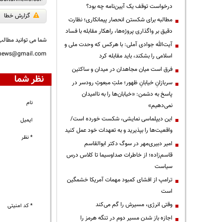
درخواست توقف یک آیین‌نامه چه بود؟
گزارش خطا
مطالبه برای شکستن انحصار پیمانکاری؛ نظارت
دقیق بر واگذاری پروژه‌ها، راهکار مقابله با فساد
شما می توانید مطالب 
آیت‌الله جوادی آملی: با هرکس که وحدت ملی و
nnews@gmail.com
اسلامی را بشکند، باید مقابله کرد
فرق است میان مجاهدان در میدان و ساکتین
نظر شما
سربازانِ خیابانِ ظهور؛ ملتِ مبعوثِ رودسر در
پاسخ به دشمن: «خیابان‌ها را به ناامیدان
نام
نمی‌دهیم»
این دیپلماسی نمایشی، شکست خورده است/
ایمیل
واقعیت‌ها را بپذیرید و به تعهدات خود عمل کنید
* نظر
امیر دبیری‌مهر در سوگ دکتر ابوالقاسم
قاسم‌زاده؛ از خاطرات صداوسیما تا کلاس درس
سیاست
ترامپ از افشای کمبود مهمات آمریکا خشمگین
است
وقتی انرژی، مسیرش را گم می‌کند
* کد امنیتی
اجازه باز شدن مسیر دوم در تنگه هرمز را