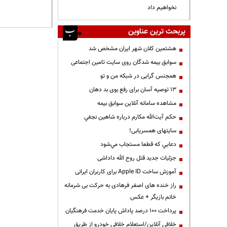
نخواهیم داد
پربحث ترین عناوین
هشتمین کلان شهر ایران مشخص شد
سوابق بیمه شدگان روی سایت تامین اجتماعی
همجنس گرایی در شبکه من و تو
13 توصیه آسان برای رفع بوی بد دهان
مشاهده سامانه آنلاين سوابق بیمه
حكم آيت‌الله مكارم درباره شاهين نجفي
سایتهای همسریابی!
دعايي كه قطعا مستجاب مي‌شود
جزئیات جدید قتل روح الله داداشی
آموزش ساخت Apple ID برای کاربران ایرانی
راز خنده های اصغر فرهادی به حرکت بی شرمانه
خانم بازیگر + عکس
پرداخت ۱۰۰ درصد پاداش پایان خدمت فرهنگیان
خلافی آنلاین/استعلام خلافی خودرو از طریق