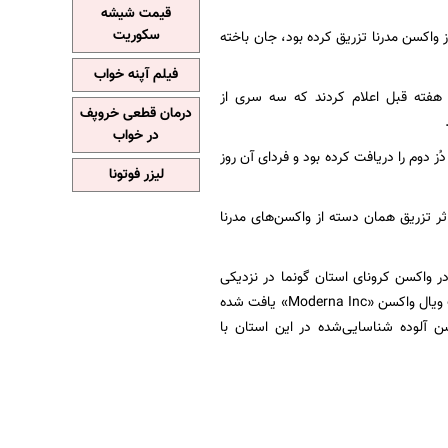
قیمت شیشه
سکوریت
م کرد یک مرد ۴۹ ساله که ماه گذشته یک دُز واکسن مدرنا تزریق کرده بود، جان باخته
فیلم آپنه خواب
ه هفته قبل اعلام کردند که سه سری از
درمان قطعی خروپف
در خواب
داد مرد ۴۹ ساله‌ای که بر اثر واکسن مدرنا فوت کرده، در تاریخ ۱۱ آگوست دُز دوم را دریافت کرده بود و فردای آن روز
لیزر فوتونا
ر تزریق همان دسته از واکسن‌های مدرنا
ر واکسن کرونای استان گونما در نزدیکی
توکیو ثبت شد. یکی از مقامات استان گونما در رابطه با این آلودگی گفت: یک ماده ریز و سیاه در یک ویال واکسن «Moderna Inc» یافت شده
 آلوده شناسایی‌شده در این استان با