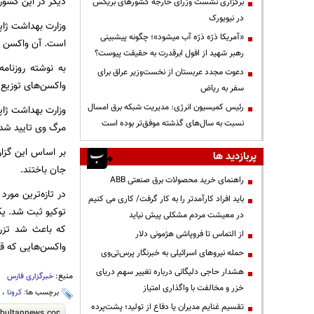
دیگر در این کشور
برگزاری نشست وزرای خارجه کشورهای بریکس
در نیویورک
«آمریکا ذرّه ذرّه آب میشود»؛ چگونه پیشبینی
است. آن واکسن جز
رهبر شهید از افول ابرقدرت به حقیقت پیوست؟
به نوشته روزنام
دعوت مجدد عربستان از نخست‌وزیر عراق برای
واکسن‌های توزیع‌ش
سفر به ریاض
رئیس کمیسیون انرژی: مدیریت شبکه برق امسال
نسبت به سال‌های گذشته موفق‌تر بوده است
مرگ وی تایید شد.
بر اساس این گزار
پربازدید ها
جان باختند.
راهنمای خرید محصولات برق صنعتی ABB
در تازه‌ترین مور
باید افراد کارآمدتر را به کار گرفت/ کاری می کنیم
در معیشت مردم مشکلی پیش نیاید
که باعث شد تزری
از التماس تا فروپاشی هژمونی دلار
واکسن‌هایی که قب
حمله نیروهای اسرائیلی به خبرنگار پرس‌تی‌وی
هشدار حاجی دلیگانی درباره تغییر سهم دریای
منبع:
خبرگزاری فارس
خزر و مخالفت با واگذاری امتیاز
برچسب ها:
کرونا
،
م
تقسیم غنایم مدیران یا دفاع از تولید؛ پشت‌پرده