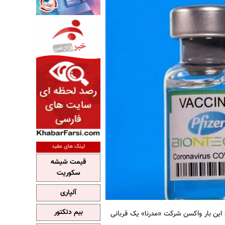
لینک های مفید
قیمت شیشه
سکوریت
آلپاری
بیم دتکتور
 این بار واکسن شرکت «مدرنا» یک قربانی