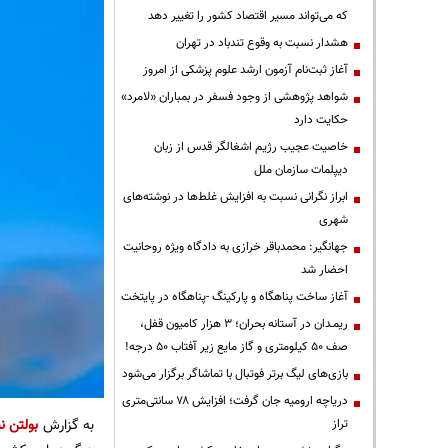
که می‌تواند مسیر اقتصاد کشور را تغییر دهد
هشدار نسبت به وقوع تندباد در تهران
آغاز ثبت‌نام آزمون ارشد علوم پزشکی از امروز
شواهد پژوهشی از وجود فسفر در بمباران «لامرد»
حکایت دارد
خاصیت عجیب رژیم اشغالگر قدس از زبان
دیپلمات سازمان ملل
ابراز نگرانی نسبت به افزایش غلط‌ها در نوشته‌های
شهری
جهانگیر: محمدباقر خرازی به دادگاه ویژه روحانیت
احضار شد
آغاز ساخت پناهگاه و پارکینگ -پناهگاه در پایتخت
ریمـدان در آستانه بحران؛ ۳ هزار کامیون قفل،
صف ۵۰ کیلومتری و گاز مایع زیر آفتاب ۵۰ درجه!
بازی‌های لیگ برتر فوتبال با تماشاگر برگزار می‌شود
دریاچه ارومیه جان گرفت؛ افزایش ۷۸ سانتی‌متری
به گزارش
بولتن نی
تراز