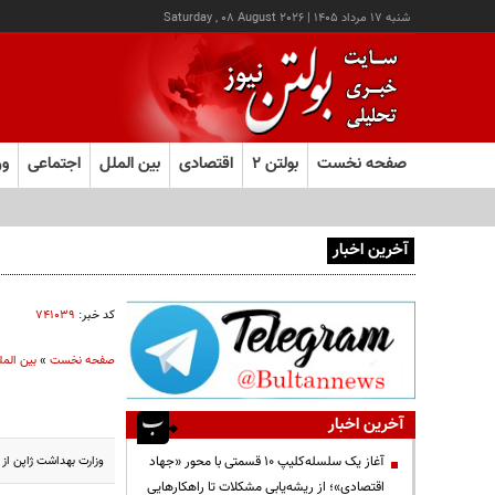
شنبه ۱۷ مرداد ۱۴۰۵
|
Saturday , 08 August 2026
صفحه نخست
بولتن ۲
اقتصادی
بین الملل
اجتماعی
ور
آخرین اخبار
آغاز ثبت‌نام آزمون ارشد علوم پزشکی از امروز
کد خبر:
۷۴۱۰۳۹
صفحه نخست
»
بین المل
آخرین اخبار
وزارت بهداشت ژاپن از فوت یک مرد ۴۹ ساله بر اثر تزریق واکسن کرونای
آغاز یک سلسله‌کلیپ ۱۰ قسمتی با محور «جهاد
اقتصادی»؛ از ریشه‌یابی مشکلات تا راهکارهایی