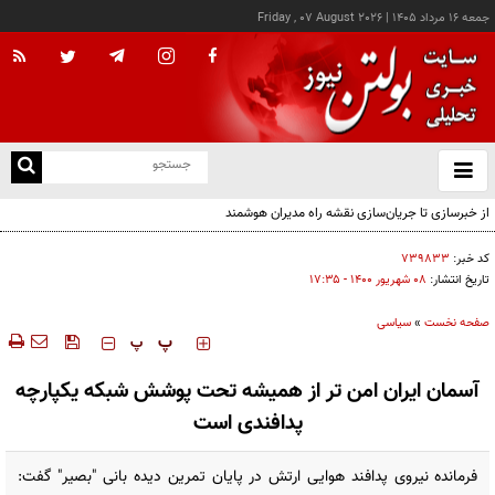
جمعه ۱۶ مرداد ۱۴۰۵
|
Friday , 07 August 2026
از
و
ته
از خبرسازی تا جریان‌سازی نقشه راه مدیران هوشمند
ن
نو
کد خبر:
۷۳۹۸۳۳
تاریخ انتشار:
۰۸ شهريور ۱۴۰۰ - ۱۷:۳۵
صفحه نخست
»
سیاسی
‍‍‍ پ
پ
آسمان ایران امن تر از همیشه تحت پوشش شبکه یکپارچه
پدافندی است
فرمانده نیروی پدافند هوایی ارتش در پایان تمرین دیده بانی "بصیر" گفت: