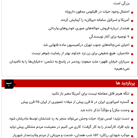
بزرگی است
احتمال وجود حیات در اقیانوس مدفون «اروپا»
آمریکا و اسرائیل سامانه «پیکان» را آزمایش کردند
هشدار درباره فروش حواله‌های صوری خودروهای وارداتی
۷ توصیه برای آغاز نویسندگی
احیای شن‌چاله‌های جنوب تهران درکمیسیون ماده ۵نهایی شد
خادمیان: هیچ شفیعی برای زن نزد خداوند بهتر از رضایت شوهر نیست
سربازانِ خیابانِ ظهور؛ ملتِ مبعوثِ رودسر در پاسخ به دشمن: «خیابان‌ها را به ناامیدان
نمی‌دهیم»
پربازدید ها
تنگه هرمز قابل معامله نیست برای آمریکا معبر باز نکنید
گستره امپراتوری ایران در ۵ قرن پیش از میلاد؛ تصویری از ایران ۲۵ قرن پیش
وحدت مکرّراً و مؤکّداً تذکر داده شد
دست نزنید؛ لمس نوزاد حیات وحش می‌تواند منجر به رد شدنشان توسط مادرشان شود
باید افراد کارآمدتر را به کار گرفت/ کاری می کنیم در معیشت مردم مشکلی پیش نیاید
موکب شهدای رزکان؛ ۱۵۲ شب همدلی، خدمت و میزبانی از مردم ولایت‌مدار شهریار