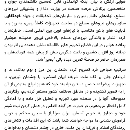
هوایی
ارتش
با بیان اینکه توانمندی قابل تحسین دانشمندان جوان و
متخصصین پرتلاش عرصه صنعت در وزارت دفاع و پشتیبانی نیروهای
مسلح، نهادهای دانش بنیان و سازمان‌های تحقیقات و جهاد
خودکفایی
سازمان‌های نیروهای مسلح در ساخت تجهیزات کاملاً بومی، به روز و با
قابلیت های بالای متناسب با نیازهای نوین بین المللی است، خاطرنشان
کرد: اقتدار و بالندگی نیروهای مسلح بالاخص نیروی همیشه هوشیار
پدافند هوایی در این فضای تحریم های ظالمانه نشان دهنده بی اثر بودن
توطئه روز افزون دشمن و باعث دلگرمی بیش از پیش همه فرماندهان و
همرزمان حاضر در صحنۀ تمرین دیده بانی "بصیر" شد.
سرتیپ صباحی فرد تصریح کرد: دشمنان این مرز و بوم بدانند، ما و
فرزندان جان بر کف ملت شریف ایران اسلامی، با چشمان تیزبین، با
تجهیزات پیشرفته حاصل دستان توانمند خود که هنوز انواع متنوعی از آن
را به تصویر نکشیده و در مناطق مختلف کشور مستقر کرده‌ایم، رفتارهای
مذبوحانه آنها را در منطقه مورد تجزیه و تحلیل قرار داده و با آمادگی
کامل اخطار می‌دهیم، در صورت هر گونه اقدامی در عملی کردن نیت شوم
خود و تجاوز به حریم آسمان ایران سرافراز با سیلی محکم و درس
فراموش نشدنی ما مواجه خواهند شد؛ باشد که این اقدامات و تلاش‌های
رزمندگان اسلام و فرزندان این ملت، خاری در چشم دشمنان و بدخواهان