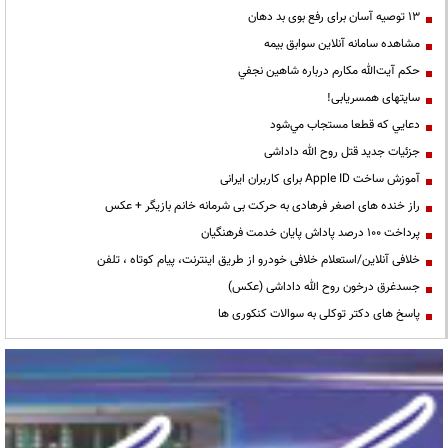
13 توصیه آسان برای رفع بوی بد دهان
مشاهده سامانه آنلاين سوابق بیمه
حكم آيت‌الله مكارم درباره شاهين نجفي
سایتهای همسریابی!
دعايي كه قطعا مستجاب مي‌شود
جزئیات جدید قتل روح الله داداشی
آموزش ساخت Apple ID برای کاربران ایرانی
راز خنده های اصغر فرهادی به حرکت بی شرمانه خانم بازیگر + عکس
پرداخت ۱۰۰ درصد پاداش پایان خدمت فرهنگیان
خلافی آنلاین/استعلام خلافی خودرو از طریق اینترنت، پیام کوتاه ، تلفن
جسدغرق درخون روح الله داداشی (عکس)
پاسخ های دکتر توکلی به سوالات کنکوری ها