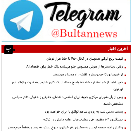
آخرین اخبار
قیمت‌ برنج ایرانی همچنان در کانال ۴۵۰ تا ۵۵۰ هزار تومان
وقتی دیتاسنترها از هوش مصنوعی جلو می‌زنند؛ زنگ خطر برای اقتصاد AI
از خبرسازی تا جریان‌سازی نقشه راه مدیران هوشمند
«چرا نباید از شما متنفر باشند؟»؛ پاسخ معنادار یک کاربر خارجی به قدرت و توانمندی
ایرانیان
پس از رأی شورای مرکزی جبهه ایران اسلامی؛ اعضای حقیقی و حقوقی دفتر سیاسی
مشخص شدند
بسنت مدعی شد: به زودی شاهد توافق با ایران خواهیم بود
دستگیری ۱۰۴ مظنون طی عملیات‌هایی علیه داعش در ترکیه
واکنش امام جمعه اردبیل به سخنان باقر خرازی: دروغ بستن به رهبری قطعاً جرم بسیار