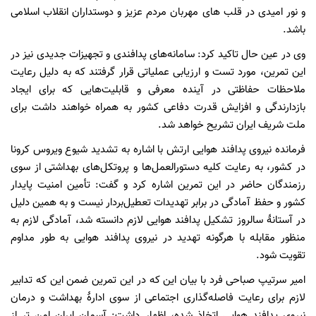
و نور امیدی در قلب های مهربان مردم عزیز و دوستداران انقلاب اسلامی
باشد.
وی در عین حال تاکید کرد: سامانه‌های پدافندی و تجهیزات جدیدی نیز در
این تمرین، مورد تست و ارزیابی عملیاتی قرار گرفتند که به دلیل رعایت
ملاحظات حفاظتی در آینده معرفی و قابلیت‌هایی که برای ایجاد
بازدارندگی و افزایش قدرت دفاعی کشور به همراه خواهند داشت برای
ملت شریف ایران تشریح خواهد شد.
فرمانده نیروی پدافند هوایی ارتش با اشاره به تشدید شیوع ویروس کرونا
در کشور، به رعایت کلیه دستورالعمل‌ها و پروتکل‌های بهداشتی از سوی
رزمندگان حاضر در این تمرین اشاره کرد و گفت: تأمین امنیت پایدار
کشور و حفظ آمادگی در برابر تهدیدات تعطیل‌بردار نیست و به همین دلیل
در آستانۀ سالروز تشکیل پدافند هوایی لازم دانسته شد، آمادگی لازم به
منظور مقابله با هرگونه تهدید در نیروی پدافند هوایی به طور مداوم
تقویت شود.
امیر سرتیپ صباحی فرد با بیان این که در این تمرین ضمن این که تدابیر
لازم برای رعایت فاصله‌گذاری اجتماعی از سوی ادارۀ بهداشت و درمان
نیروی پدافند هوایی اتخاذ شده، اظهار داشت: آسمان ایران امن تر از