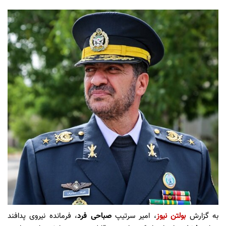
به گزارش
بولتن نیوز
، امیر سرتیپ
صباحی فرد
، فرمانده نیروی پدافند