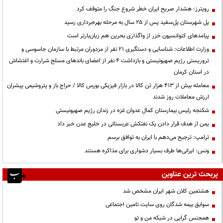
رویترز: هشدار صریح ایران خطر شروع جنگ را متوقف کرد
پل شهرستان پل‌سفید پس از ۲۵ سال به مرحله بهره‌برداری رسید
پیامدهای کنوانسیون خزر از واگذاری بحرین هم زیان‌بارتر است
وزارت اطلاعات: شناسایی و دستگیری ۲۱ نفر از مزدوران مرتبط با سازمان جاسوسی و
تروریستی رژیم صهیونیستی و بازداشت ۴ نفر از اعضای باندهای مسلح شرارت و اغتشاش
در استان کرمان
معامله بیش از ۴۱۳ هزار تن کالا در بازار فیزیکی بورس کالا / حراج باز و پتروشیمی پیشران
ارزش معاملات روز شدند
شکنجه رئیس بیمارستان کمال عدوان غزه در زندان رژیم صهیونیستی
یمن از هدف قرار دادن یک نفتکش عربستانی در خلیج عدن خبر داد
ترامپ: ترجیح می‌دهم با ایران به توافق برسم
ونس: ایرانی‌ها طرف بسیار دشواری برای مذاکره هستند
پربحث ترین عناوین
هشتمین کلان شهر ایران مشخص شد
سوابق بیمه شدگان روی سایت تامین اجتماعی
همجنس گرایی در شبکه من و تو