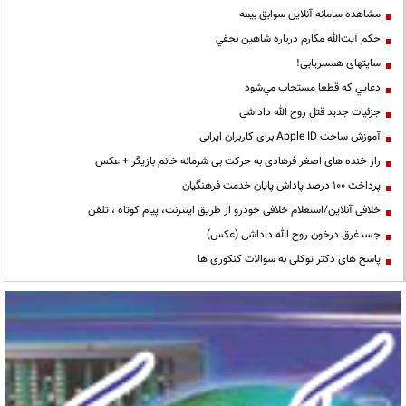
مشاهده سامانه آنلاين سوابق بیمه
حكم آيت‌الله مكارم درباره شاهين نجفي
سایتهای همسریابی!
دعايي كه قطعا مستجاب مي‌شود
جزئیات جدید قتل روح الله داداشی
آموزش ساخت Apple ID برای کاربران ایرانی
راز خنده های اصغر فرهادی به حرکت بی شرمانه خانم بازیگر + عکس
پرداخت ۱۰۰ درصد پاداش پایان خدمت فرهنگیان
خلافی آنلاین/استعلام خلافی خودرو از طریق اینترنت، پیام کوتاه ، تلفن
جسدغرق درخون روح الله داداشی (عکس)
پاسخ های دکتر توکلی به سوالات کنکوری ها