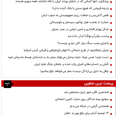
پزشکیان: تنها کسانی که در خیابان بودند ایران را نگه نداشتند همه سهیم هستند
پارچه فروشی که هیچ نسبتی با بانک آینده ندارد!
نقض آتش‌بس و حملات رژیم صهیونیستی به جنوب لبنان
حمایت از هشت هزار نوآموز سیستان و بلوچستانی
جدال بهرام افشاری و امین حیایی در صدر جدول
وحدت مکرّراً و مؤکّداً تذکر داده شد
ماجرای نصب سنگ مزار اکبر عبدی چیست؟
بحران اینفانتینو؛ از طرح جنجالی تا اتهام باج‌خواهی و قربانی کردن اسپانیا
دست نزنید؛ لمس نوزاد حیات وحش می‌تواند منجر به رد شدنشان توسط مادرشان شود
تأملی بر خسارت‌های نامرئی وارد شده بر عاملان جنگ علیه ایران
چاقی به دلیل بی‌ارادگی نیست؛ مغز می‌خواهد چاق بمانیم!
پربحث ترین عناوین
هشتمین کلان شهر ایران مشخص شد
سوابق بیمه شدگان روی سایت تامین اجتماعی
همجنس گرایی در شبکه من و تو
13 توصیه آسان برای رفع بوی بد دهان