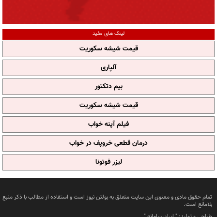
لینک های مفید
قیمت شیشه سکوریت
آلپاری
بیم دتکتور
قیمت شیشه سکوریت
فیلم آپنه خواب
درمان قطعی خروپف در خواب
لیزر فوتونا
تمام حقوق مادی و معنوی این سایت متعلق به بولتن نیوز است و استفاده از مطالب با ذکر منبع
بلامانع است.
طراحی و تولید: "
ایران سامانه
"