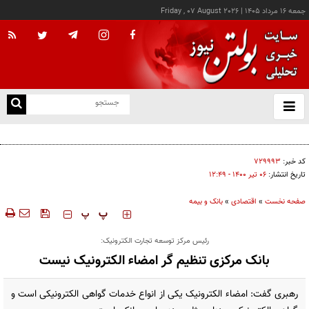
جمعه ۱۶ مرداد ۱۴۰۵
|
Friday , 07 August 2026
از
و
ته
کالابرگ این خانوارها امروز شارژ شد
ن
نو
کد خبر:
۷۲۹۹۹۳
تاریخ انتشار:
۰۶ تير ۱۴۰۰ - ۱۲:۴۹
صفحه نخست
»
اقتصادی
»
بانک و بیمه
‍‍‍ پ
پ
رئیس مرکز توسعه تجارت الکترونیک:
بانک مرکزی تنظیم گر امضاء الکترونیک نیست
رهبری گفت: امضاء الکترونیک یکی از انواع خدمات گواهی الکترونیکی است و