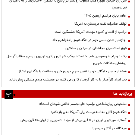
سربازانِ خیابانِ ظهور؛ ملتِ مبعوثِ رودسر در پاسخ به دشمن: «خیابان‌ها را به ناامیدان
نمی‌دهیم»
اعلام پایان مراسم اربعین ۱۴۰۵
توقف صادرات نفت عربستان به آمریکا
ترامپ از افشای کمبود مهمات آمریکا خشمگین است
اجازه باز شدن مسیر دوم در تنگه هرمز را نخواهیم داد
فرق است میان مجاهدان در میدان و ساکتین
یکصد و پنجاه و سومین شب خدمت؛ موکب شهدای رزکان، تریبون مردم و مطالبه‌گر حل
ریشه‌ای مشکلات شهری
هشدار حاجی دلیگانی درباره تغییر سهم دریای خزر و مخالفت با واگذاری امتیاز
باید افراد کارآمدتر را به کار گرفت/ کاری می کنیم در معیشت مردم مشکلی پیش نیاید
پربازدید ها
تشخیص روان‌شناختی ترامپ: «او تجسم خالص شیطان است!»
تنگه هرمز قابل معامله نیست برای آمریکا معبر باز نکنید
گستره امپراتوری ایران در ۵ قرن پیش از میلاد؛ تصویری از ایران ۲۵ قرن پیش
میانکاله در آتش می‌سوزد