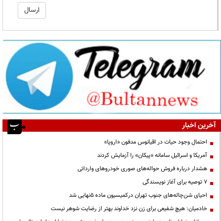
آخرین اخبار
احتمال وجود حیات در اقیانوس مدفون «اروپا»
آمریکا و اسرائیل سامانه «پیکان» را آزمایش کردند
هشدار درباره فروش حواله‌های صوری خودروهای وارداتی
۷ توصیه برای آغاز نویسندگی
احیای شن‌چاله‌های جنوب تهران درکمیسیون ماده ۵نهایی شد
خادمیان: هیچ شفیعی برای زن نزد خداوند بهتر از رضایت شوهر نیست