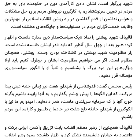
شهید بزرگوار است. نشان دادن کارآمدی دین در حکومت، باور به حق
مردم در تعیین سرنوشتشان، به کارگیری نیروهای مردم برای حل مشکلات
و هراس نداشتن از قدم گذاشتن در راه روشن انقلاب اسلامی از مهم‌ترین
وظایف خدمت‌گزاران مردم در مسئولیت‌ها و جایگاه‌های مختلف است.
قالیباف شهید بهشتی را نماد «یک سیاست‌مدار دین مدار» دانست و اظهار
کرد: هنوز بعد از چهل سال آنطور که باید قدر ایشان دانسته نشده است.
راز مظلومیت شهید بهشتی در ناشناخته بودن اوست. بهشتی، همچنان
مظلوم است. اگر می خواهیم مظلومیت ایشان را برطرف کنیم باید اولا
ویژگی‌های این مرد بزرگ را بشناسیم و ثانیاً او را الگوی سیاست‌ورزی
مؤمنانه قرار دهیم.
رئیس مجلس گفت: قدرشناسی از شهدای هفت تیر زمانی جنبه عینی پیدا
می‌کند، که این الگوها را پیش چشم بگذاریم و به آنها پایبند باشیم وگرنه
خون آنها را که سرمایه سربلندی ماست، هدر داده‌ایم. امیدوارم ما نیز با
الگوگیری از شهدای حادثه تلخ هفت تیر خادمان دلسوز و کارآمد این مردم
باشیم.
قالیباف همچنین از رهبر معظم انقلاب بابت تزریق واکسن ایرانی برکت و
«اعتماد به جوانان دانشمند» تشکر کرد و اظهار داشت: سیره رهبر انقلاب