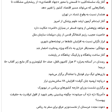
آغاز یک سلسله‌کلیپ ۱۰ قسمتی با محور «جهاد اقتصادی»؛ از ریشه‌یابی مشکلات تا
راهکارهایی که می‌تواند مسیر اقتصاد کشور را تغییر دهد
هشدار نسبت به وقوع تندباد در تهران
آغاز ثبت‌نام آزمون ارشد علوم پزشکی از امروز
شواهد پژوهشی از وجود فسفر در بمباران «لامرد» حکایت دارد
خاصیت عجیب رژیم اشغالگر قدس از زبان دیپلمات سازمان ملل
ابراز نگرانی نسبت به افزایش غلط‌ها در نوشته‌های شهری
جهانگیر: محمدباقر خرازی به دادگاه ویژه روحانیت احضار شد
آغاز ساخت پناهگاه و پارکینگ -پناهگاه در پایتخت
ریمـدان در آستانه بحران؛ ۳ هزار کامیون قفل، صف ۵۰ کیلومتری و گاز مایع زیر آفتاب ۵۰
درجه!
بازی‌های لیگ برتر فوتبال با تماشاگر برگزار می‌شود
دریاچه ارومیه جان گرفت؛ افزایش ۷۸ سانتی‌متری تراز
برگزاری نشست وزرای خارجه کشورهای بریکس در نیویورک
«آمریکا ذرّه ذرّه آب میشود»؛ چگونه پیشبینی رهبر شهید از افول ابرقدرت به حقیقت
پیوست؟
دعوت مجدد عربستان از نخست‌وزیر عراق برای سفر به ریاض