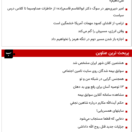
نمی‌دهیم»
امیر دبیری‌مهر در سوگ دکتر ابوالقاسم قاسم‌زاده؛ از خاطرات صداوسیما تا کلاس درس
سیاست
ترامپ از افشای کمبود مهمات آمریکا خشمگین است
وقتی انرژی، مسیرش را گم می‌کند
اجازه باز شدن مسیر دوم در تنگه هرمز را نخواهیم داد
پربحث ترین عناوین
هشتمین کلان شهر ایران مشخص شد
سوابق بیمه شدگان روی سایت تامین اجتماعی
همجنس گرایی در شبکه من و تو
13 توصیه آسان برای رفع بوی بد دهان
مشاهده سامانه آنلاين سوابق بیمه
حكم آيت‌الله مكارم درباره شاهين نجفي
سایتهای همسریابی!
دعايي كه قطعا مستجاب مي‌شود
جزئیات جدید قتل روح الله داداشی