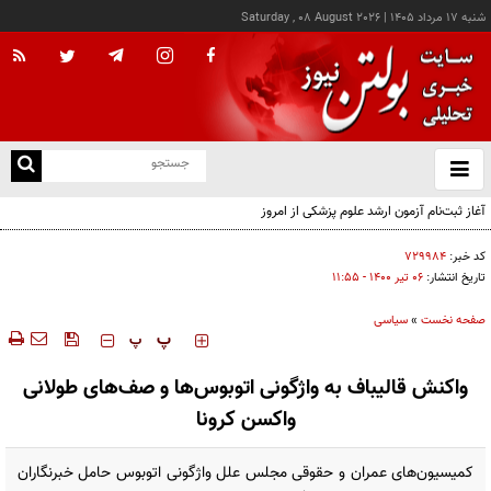
شنبه ۱۷ مرداد ۱۴۰۵
|
Saturday , 08 August 2026
از
و
ته
آغاز ثبت‌نام آزمون ارشد علوم پزشکی از امروز
ن
نو
کد خبر:
۷۲۹۹۸۴
تاریخ انتشار:
۰۶ تير ۱۴۰۰ - ۱۱:۵۵
صفحه نخست
»
سیاسی
‍‍‍ پ
پ
واکنش قالیباف به واژگونی اتوبوس‌ها و صف‌های طولانی
واکسن کرونا
کمیسیون‌های عمران و حقوقی مجلس علل واژگونی اتوبوس حامل خبرنگاران