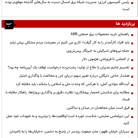
رئیس کمیسیون انرژی: مدیریت شبکه برق امسال نسبت به سال‌های گذشته موفق‌تر بوده
است
پربازدید ها
راهنمای خرید محصولات برق صنعتی ABB
باید افراد کارآمدتر را به کار گرفت/ کاری می کنیم در معیشت مردم مشکلی پیش نیاید
حمله نیروهای اسرائیلی به خبرنگار پرس‌تی‌وی
از التماس تا فروپاشی هژمونی دلار
تقسیم غنایم مدیران یا دفاع از تولید؛ پشت‌پرده درخواست توقف یک آیین‌نامه چه بود؟
هشدار حاجی دلیگانی درباره تغییر سهم دریای خزر و مخالفت با واگذاری امتیاز
آیت‌الله جوادی آملی: با هرکس که وحدت ملی و اسلامی را بشکند، باید مقابله کرد
مطالبه برای شکستن انحصار پیمانکاری؛ نظارت دقیق بر واگذاری پروژه‌ها، راهکار مقابله با
فساد
فرق است میان مجاهدان در میدان و ساکتین
این دیپلماسی نمایشی، شکست خورده است/واقعیت‌ها را بپذیرید و به تعهدات خود عمل
کنید
سربازانِ خیابانِ ظهور؛ ملتِ مبعوثِ رودسر در پاسخ به دشمن: «خیابان‌ها را به ناامیدان