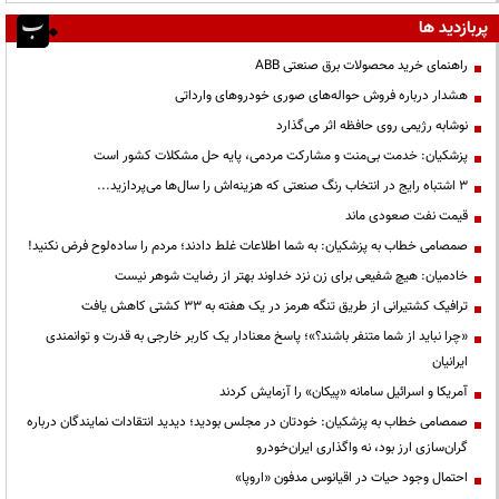
پربازدید ها
راهنمای خرید محصولات برق صنعتی ABB
هشدار درباره فروش حواله‌های صوری خودروهای وارداتی
نوشابه رژیمی روی حافظه اثر می‌گذارد
پزشکیان: خدمت بی‌منت و مشارکت مردمی، پایه حل مشکلات کشور است
3 اشتباه رایج در انتخاب رنگ صنعتی که هزینه‌اش را سال‌ها می‌پردازید...
قیمت نفت صعودی ماند
صمصامی خطاب به پزشکیان: به شما اطلاعات غلط دادند؛ مردم را ساده‌لوح فرض نکنید!
خادمیان: هیچ شفیعی برای زن نزد خداوند بهتر از رضایت شوهر نیست
ترافیک کشتیرانی از طریق تنگه هرمز در یک هفته به ۳۳ کشتی کاهش یافت
«چرا نباید از شما متنفر باشند؟»؛ پاسخ معنادار یک کاربر خارجی به قدرت و توانمندی
ایرانیان
آمریکا و اسرائیل سامانه «پیکان» را آزمایش کردند
صمصامی خطاب به پزشکیان: خودتان در مجلس بودید؛ دیدید انتقادات نمایندگان درباره
گران‌سازی ارز بود، نه واگذاری ایران‌خودرو
احتمال وجود حیات در اقیانوس مدفون «اروپا»