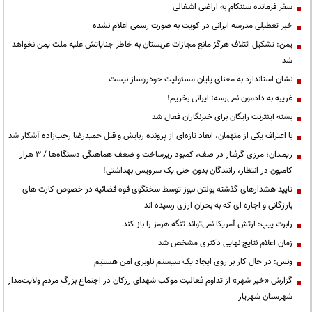
سفر فرمانده سنتکام به اراضی اشغالی
خبر تعطیلی مدرسه ایرانی در کویت به صورت رسمی اعلام نشده
یمن: تشکیل ائتلاف هرگز مانع مجازات عربستان به خاطر جنایاتش علیه ملت یمن نخواهد
شد
نشان استاندارد به معنای پایان مسئولیت خودروساز نیست
غریبه به دادمون نمی‌رسه؛ ایرانی بخریم!
بسته اینترنت رایگان برای خبرنگاران فعال شد
با اعتراف یکی از متهمان، ابعاد تازه‌ای از پرونده ربایش و قتل حمیدرضا رجب‌زاده آشکار شد
ریمـدان؛ مرزی گرفتار در صف، کمبود زیرساخت و ضعف هماهنگی دستگاه‌ها / ۳ هزار
کامیون در انتظار، رانندگان بدون حتی یک سرویس بهداشتی!
تایید هشدارهای گذشته بولتن نیوز توسط سخنگوی قوه قضائیه در خصوص کارت های
بارزگانی و اجاره ای که به بحران ارزی رسیده اند
رابرت پیپ: ارتش آمریکا نمی‌تواند تنگه هرمز را باز کند
زمان اعلام نتایج نهایی دکتری مشخص شد
ونس: در حال کار بر روی ایجاد یک سیستم ناوبری امن هستیم
گزارش «خبر شهر» از تداوم فعالیت موکب شهدای رزکان در اجتماع بزرگ مردم ولایت‌مدار
شهرستان شهریار