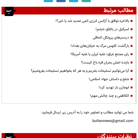
مطالب مرتبط
بالاخره توافق با آژانس انرژی اتمی تمدید شد یا خیر؟!
اسرائیل در باتلاق خشم!
دردسرهای پروتکل الحاقی
بازگشت کابوس مرگ به خیابان‌های بغداد!
رای ممتنع عراق؛ علیه ایران یا علیه آمریکا!
بازنده اصلی بحران قره باغ کیست؟
آیا می‌توانیم تسلیحات بخریم و به هر که بخواهیم تسلیحات بفروشیم؟
شلح و داستان جهاد اسلامی!
ابومازن باز تهدید کرد!
الکاظمی و چند چالش مهم!
شما می توانید مطالب و تصاویر خود را به آدرس زیر ارسال فرمایید.
bultannews@gmail.com
نظرات بینندگان