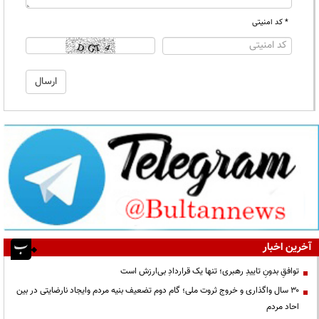
* کد امنیتی
آخرین اخبار
توافقِ بدونِ تاییدِ رهبری؛ تنها یک قراردادِ بی‌ارزش است
۳۰ سال واگذاری و خروج ثروت ملی؛ گام دوم تضعیف بنیه مردم وایجاد نارضایتی در بین
احاد مردم