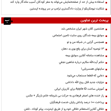
استفاده بیش از حد از صفحه‌نمایش می‌تواند به مغز کودکان آسیب ماندگار وارد کند
شکایت نیومکزیکو از وزارت دادگستری ترامپ بر سر پرونده اپستین
پربحث ترین عناوین
هشتمین کلان شهر ایران مشخص شد
سوابق بیمه شدگان روی سایت تامین اجتماعی
همجنس گرایی در شبکه من و تو
13 توصیه آسان برای رفع بوی بد دهان
مشاهده سامانه آنلاين سوابق بیمه
حكم آيت‌الله مكارم درباره شاهين نجفي
سایتهای همسریابی!
دعايي كه قطعا مستجاب مي‌شود
جزئیات جدید قتل روح الله داداشی
آموزش ساخت Apple ID برای کاربران ایرانی
راز خنده های اصغر فرهادی به حرکت بی شرمانه خانم بازیگر + عکس
پرداخت ۱۰۰ درصد پاداش پایان خدمت فرهنگیان
خلافی آنلاین/استعلام خلافی خودرو از طریق اینترنت، پیام کوتاه ، تلفن