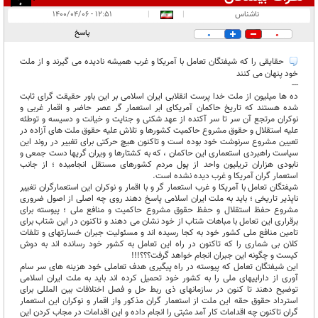
انتشار یافته:
۱
ناشناس
|
|
۱۲:۵۱ - ۱۴۰۰/۰۴/۰۶
در انتظار بررسی:
پاسخ
0
0
غیر قابل انتشار:
۲
حقایقی را که شیفتگان تعامل با آمریکا و غرب همیشه نادیده می گیرند و از ملت
خود پنهان می کنند
---
ده ها میلیون از ملت خدا پرست انقلابی ایران اسلامی بر این باور حقیقت گرای ثابت
شده هستند که تاریخ حاکمان آمریکای ابر استعمار گر عصر حاضر و اقمار غربی و
نوکران مرتجع آن سر تا سر آکنده از عهد شکنی و جنایت و خیانت و دسیسه و توطئه
علیه استقلال و حقوق مشروع حاکمیت کشورها و تلاش علیه حقوق ملت های آزاده در
تعیین مشروع سرنوشت خود بوده است و تاکنون هیچ حرکتی برای تغییر در روند این
سیاست راهبردی استعماری این حاکمان ، که به کشتارها و ویران گریها دست جمعی و
نابودی هزاران تریلیون واحد از پول مردم کشورهای مستقل انجامیده ؛ از جانب
استعمار گران آمریکا و غرب دیده نشده است.
شیفتگان تعامل با آمریکا و غرب استعمار گر و با اقمار و نوکران این استعمارگران تغییر
ناپذیر تاریخی ؛ باید به ملت ایران اسلامی پاسخ دهند روی چه اصلی از اصول ضروری
مشروع حفظ استقلال و حفظ حقوق مشروع حاکمیت و منافع ملی ؛ پیوسته برای
برقراری این تعامل با مباهات شتاب از خود نشان می دهند و تاکنون در این شتاب برای
تامین منافع ملی کشور خود به کجا رسیده اند و مسئولیت جبران خسارتهای و تلفات
کلان بی شماری را که تاکنون در راه این تعامل به کشور خود رسانده اند به دوش
کیست و چگونه این جبران انجام خواهد گرفت؟؟؟!!!
این شیفتگان تعامل که پیوسته در راه پیگیری هدف تعاملی خود هزینه های سر سام
آوری از داراییهای ملی را به کشور خود تحمیل کرده اند باید به ملت ایران اسلامی
توضیح دهند تا کنون در سازمانهای ذی ربط حل و فصل اختلافات بین المللی برای
استرداد حقوق حقه این ملت از استعمار گران مذکور واز اقمار و نوکران این استعمار
گران تاکنون چه اقدامات کار آمد مثبتی را انجام داده و این اقدامات در مجاب کردن این