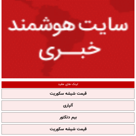
لینک های مفید
قیمت شیشه سکوریت
آلپاری
بیم دتکتور
قیمت شیشه سکوریت