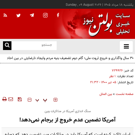
يکشنبه ۱۸ مرداد ۱۴۰۵
|
Sunday , 09 August 2026
از
و
ته
۳۰ سال واگذاری و خروج ثروت ملی؛ گام دوم تضعیف بنیه مردم وایجاد نارضایتی در بین احاد
ن
مردم
نو
کد خبر:
۷۲۹۹۲۶
تعداد نظرات:
۱ نظر
تاریخ انتشار:
۰۵ تير ۱۴۰۰ - ۲۱:۳۲
صفحه نخست
»
بین الملل
‍‍‍ پ
پ
سنگ اندازی آمریکا در مذاکرات وین
آمریکا تضمین عدم خروج از برجام نمی‌دهد!
ایران تاکید کرده است که آمریکا باید در مذاکرات وین تضمین دهد که دوباره