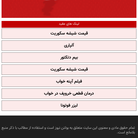
لینک های مفید
قیمت شیشه سکوریت
آلپاری
بیم دتکتور
قیمت شیشه سکوریت
فیلم آپنه خواب
درمان قطعی خروپف در خواب
لیزر فوتونا
تمام حقوق مادی و معنوی این سایت متعلق به بولتن نیوز است و استفاده از مطالب با ذکر منبع
بلامانع است.