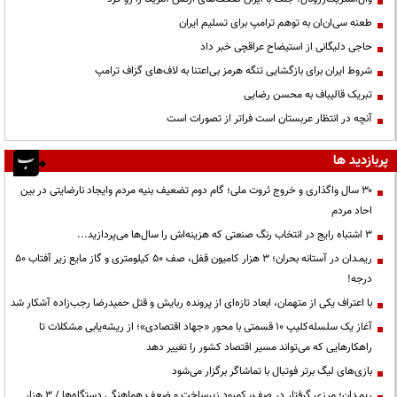
طعنه سی‌ان‌ان به توهم ترامپ برای تسلیم ایران
حاجی دلیگانی از استیضاح عراقچی خبر داد
شروط ایران برای بازگشایی تنگه هرمز بی‌اعتنا به لاف‌های گزاف ترامپ
تبریک قالیباف به محسن رضایی
آنچه در انتظار عربستان است فراتر از تصورات است
پربازدید ها
۳۰ سال واگذاری و خروج ثروت ملی؛ گام دوم تضعیف بنیه مردم وایجاد نارضایتی در بین
احاد مردم
3 اشتباه رایج در انتخاب رنگ صنعتی که هزینه‌اش را سال‌ها می‌پردازید...
ریمـدان در آستانه بحران؛ ۳ هزار کامیون قفل، صف ۵۰ کیلومتری و گاز مایع زیر آفتاب ۵۰
درجه!
با اعتراف یکی از متهمان، ابعاد تازه‌ای از پرونده ربایش و قتل حمیدرضا رجب‌زاده آشکار شد
آغاز یک سلسله‌کلیپ ۱۰ قسمتی با محور «جهاد اقتصادی»؛ از ریشه‌یابی مشکلات تا
راهکارهایی که می‌تواند مسیر اقتصاد کشور را تغییر دهد
بازی‌های لیگ برتر فوتبال با تماشاگر برگزار می‌شود
ریمـدان؛ مرزی گرفتار در صف، کمبود زیرساخت و ضعف هماهنگی دستگاه‌ها / ۳ هزار