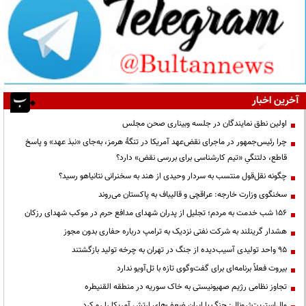
آخرین اخبار
اولین نطق نمایندگان در جلسه وبیناری صحن مجلس
چرا رئیس‌جمهور در ماجرای نقض‌عهد آمریکا در تنگهٔ هرمز، به‌جای «نبذ عهد» و پاسخ
قاطع، دلتنگیِ «تیم کارشناسی برای بررسی نقض» دارد؟
چگونه نقل‌قول منتسب به سردار وحیدی از هند به سخنرانی نتانیاهو رسید؟
سخنگوی وزارت خارجه: عراقچی و قالیباف به پاکستان می‌روند
۱۵۶ شب خدمت به مردم؛ تجلیل از پدران شهدای مدافع حرم در موکب شهدای رزکان
هشدار گرینلند به شرکت نفتی نزدیک به ترامپ درباره حفاری بدون مجوز
95 واحد تولیدی آسیب‌دیده از جنگ در تهران به چرخه تولید بازگشتند
بیروت فعلاً برنامه‌ای برای گفت‌وگوی تازه با تل‌آویو ندارد
تجاوز نظامی رژیم صهیونیستی به خاک سوریه در منطقه القنیطره
وال‌استریت‌ژرونال: جنگ با ایران ضعف‌های ارتش آمریکا را رو کرد