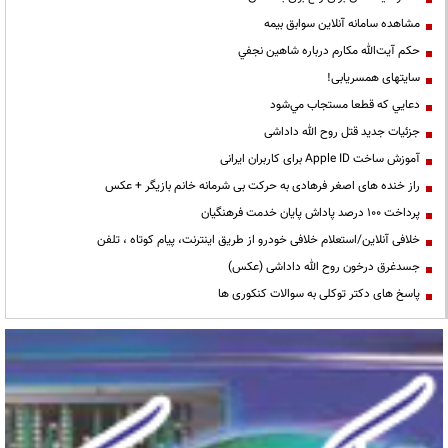
مشاهده سامانه آنلاين سوابق بیمه
حكم آيت‌الله مكارم درباره شاهين نجفي
سایتهای همسریابی!
دعايي كه قطعا مستجاب مي‌شود
جزئیات جدید قتل روح الله داداشی
آموزش ساخت Apple ID برای کاربران ایرانی
راز خنده های اصغر فرهادی به حرکت بی شرمانه خانم بازیگر + عکس
پرداخت ۱۰۰ درصد پاداش پایان خدمت فرهنگیان
خلافی آنلاین/استعلام خلافی خودرو از طریق اینترنت، پیام کوتاه ، تلفن
جسدغرق درخون روح الله داداشی (عکس)
پاسخ های دکتر توکلی به سوالات کنکوری ها