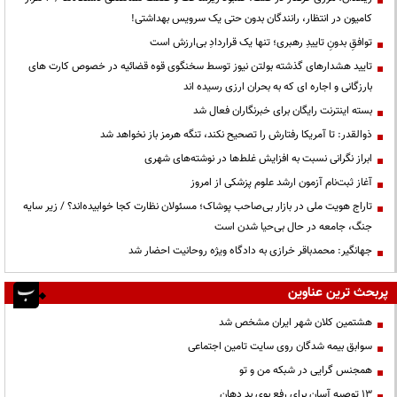
کامیون در انتظار، رانندگان بدون حتی یک سرویس بهداشتی!
توافقِ بدونِ تاییدِ رهبری؛ تنها یک قراردادِ بی‌ارزش است
تایید هشدارهای گذشته بولتن نیوز توسط سخنگوی قوه قضائیه در خصوص کارت های
بارزگانی و اجاره ای که به بحران ارزی رسیده اند
بسته اینترنت رایگان برای خبرنگاران فعال شد
ذوالقدر: تا آمریکا رفتارش را تصحیح نکند، تنگه هرمز باز نخواهد شد
ابراز نگرانی نسبت به افزایش غلط‌ها در نوشته‌های شهری
آغاز ثبت‌نام آزمون ارشد علوم پزشکی از امروز
تاراج هویت ملی در بازار بی‌صاحب پوشاک؛ مسئولان نظارت کجا خوابیده‌اند؟ / زیر سایه
جنگ، جامعه در حال بی‌حیا شدن است
جهانگیر: محمدباقر خرازی به دادگاه ویژه روحانیت احضار شد
پربحث ترین عناوین
هشتمین کلان شهر ایران مشخص شد
سوابق بیمه شدگان روی سایت تامین اجتماعی
همجنس گرایی در شبکه من و تو
13 توصیه آسان برای رفع بوی بد دهان