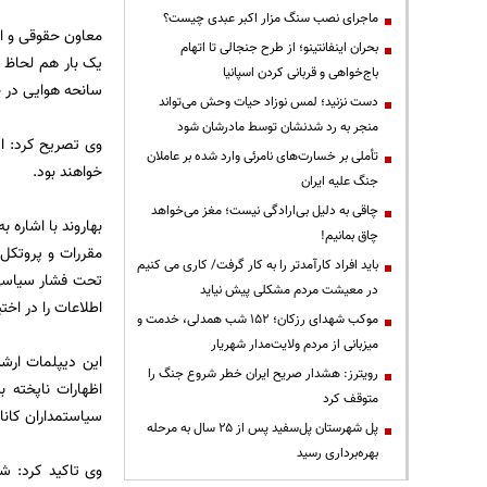
ماجرای نصب سنگ مزار اکبر عبدی چیست؟
معاون حقوقی و امو
بحران اینفانتینو؛ از طرح جنجالی تا اتهام
یک بار هم لحاظ ش
باج‌خواهی و قربانی کردن اسپانیا
سانحه هوایی در خ
دست نزنید؛ لمس نوزاد حیات وحش می‌تواند
منجر به رد شدنشان توسط مادرشان شود
وی تصریح کرد: اگ
تأملی بر خسارت‌های نامرئی وارد شده بر عاملان
خواهند بود.
جنگ علیه ایران
چاقی به دلیل بی‌ارادگی نیست؛ مغز می‌خواهد
بهاروند با اشاره 
چاق بمانیم!
مقررات و پروتکل‌
باید افراد کارآمدتر را به کار گرفت/ کاری می کنیم
تحت فشار سیاسی ق
در معیشت مردم مشکلی پیش نیاید
اطلاعات را در اختی
موکب شهدای رزکان؛ ۱۵۲ شب همدلی، خدمت و
میزبانی از مردم ولایت‌مدار شهریار
این دیپلمات ارش
رویترز: هشدار صریح ایران خطر شروع جنگ را
اظهارات ناپخته 
متوقف کرد
سیاستمداران کاناد
پل شهرستان پل‌سفید پس از ۲۵ سال به مرحله
بهره‌برداری رسید
وی تاکید کرد: شخ