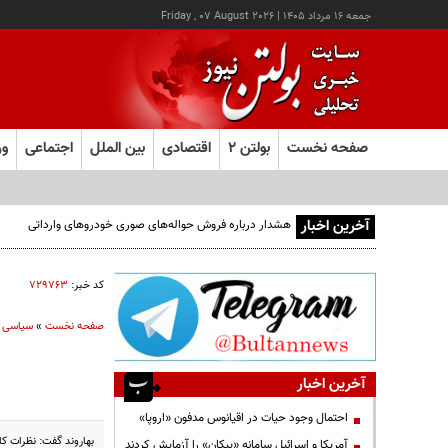
جمعه ۱۶ مرداد ۱۴۰۵
|
Friday , 07 August 2026
صفحه نخست
بولتن ۲
اقتصادی
بین الملل
اجتماعی
ور
آخرین اخبار
هشدار درباره فروش حواله‌های صوری خودروهای وارداتی
کد خبر:
۷۲۹۷۶۳
صفحه نخست
»
سیاسی
آخرین اخبار
احتمال وجود حیات در اقیانوس مدفون «اروپا»
بهاروند گفت: نظرات ک
آمریکا و اسرائیل سامانه «پیکان» را آزمایش کردند