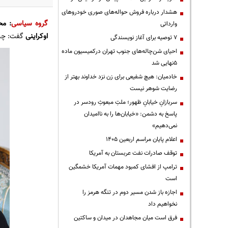
هشدار درباره فروش حواله‌های صوری خودروهای
گروه سیاسی
: مح
وارداتی
اوکراینی
گفت: چنان
۷ توصیه برای آغاز نویسندگی
احیای شن‌چاله‌های جنوب تهران درکمیسیون ماده
۵نهایی شد
خادمیان: هیچ شفیعی برای زن نزد خداوند بهتر از
رضایت شوهر نیست
سربازانِ خیابانِ ظهور؛ ملتِ مبعوثِ رودسر در
پاسخ به دشمن: «خیابان‌ها را به ناامیدان
نمی‌دهیم»
اعلام پایان مراسم اربعین ۱۴۰۵
توقف صادرات نفت عربستان به آمریکا
ترامپ از افشای کمبود مهمات آمریکا خشمگین
است
اجازه باز شدن مسیر دوم در تنگه هرمز را
نخواهیم داد
فرق است میان مجاهدان در میدان و ساکتین