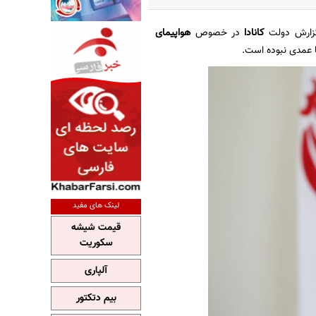
گزارش دولت
کانادا
در خصوص
هواپیمای
ا عمدی نبوده است.
لینک های مفید
قیمت شیشه
سکوریت
آلپاری
بیم دتکتور