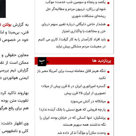
یکصد و پنجاه و سومین شب خدمت؛ موکب
شهدای رزکان، تریبون مردم و مطالبه‌گر حل
ریشه‌ای مشکلات شهری
به گزارش
بولتن ن
هشدار حاجی دلیگانی درباره تغییر سهم دریای
خزر و مخالفت با واگذاری امتیاز
فنی، بی‌مبنا و لذ
خود در خصوص این 
باید افراد کارآمدتر را به کار گرفت/ کاری می کنیم
در معیشت مردم مشکلی پیش نیاید
معاون حقوقی و ام
پربازدید ها
ممکن است از نقطه
گزارش تیم بررسی 
تنگه هرمز قابل معامله نیست برای آمریکا معبر باز
ایمنی هوانوردی د
نکنید
گستره امپراتوری ایران در ۵ قرن پیش از میلاد؛
بهاروند تاکید کرد
تصویری از ایران ۲۵ قرن پیش
تقویت متن بوده و
میانکاله در آتش می‌سوزد
هم برای رفع هرگو
پارچه فروشی که هیچ نسبتی با بانک آینده ندارد!
پزشکیان: تنها کسانی که در خیابان بودند ایران را
وی اظهار داشت: ه
نگه نداشتند همه سهیم هستند
کلی و نامفهومی که 
وحدت مکرّراً و مؤکّداً تذکر داده شد