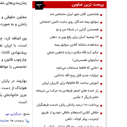
زمان‌بندی‌های مقر
پربحث ترین عناوین
هشتمین کلان شهر ایران مشخص شد
معاون حقوقی و ام
سوابق بیمه شدگان روی سایت تامین اجتماعی
راحتی و به صورت ک
همجنس گرایی در شبکه من و تو
13 توصیه آسان برای رفع بوی بد دهان
وی اضافه کرد: چن
مشاهده سامانه آنلاين سوابق بیمه
است، با ایران تع
پیشنهادی کانادا 
حكم آيت‌الله مكارم درباره شاهين نجفي
چارچوب قانون و عر
سایتهای همسریابی!
تخصصی یا عواطف ا
دعايي كه قطعا مستجاب مي‌شود
جزئیات جدید قتل روح الله داداشی
بهاروند در پایان
آموزش ساخت Apple ID برای کاربران ایرانی
هولناک از دست داده
راز خنده های اصغر فرهادی به حرکت بی شرمانه
عزیز خانواده‌ای 
خانم بازیگر + عکس
است.
پرداخت ۱۰۰ درصد پاداش پایان خدمت فرهنگیان
خلافی آنلاین/استعلام خلافی خودرو از طریق
منبع:
خبرگزاری مهر
اینترنت، پیام کوتاه ، تلفن
برچسب ها:
هواپیما
جسدغرق درخون روح الله داداشی (عکس)