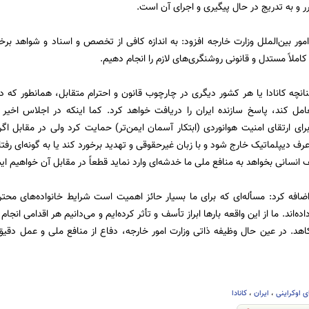
ر و به تدریج در حال پیگیری و اجرای آن است.
ور بین‌الملل وزارت خارجه افزود: به اندازه کافی از تخصص و اسناد و شواهد برخ
املاً مستدل و قانونی روشنگری‌های لازم را انجام دهیم.
انچه کانادا یا هر کشور دیگری در چارچوب قانون و احترام متقابل، همانطور که در
امل کند، پاسخ سازنده ایران را دریافت خواهد کرد. کما اینکه در اجلاس اخیر ش
برای ارتقای امنیت هوانوردی (ابتکار آسمان ایمن‌تر) حمایت کرد ولی در مقابل اگ
ف دیپلماتیک خارج شود و با زبان غیرحقوقی و تهدید برخورد کند یا به گونه‌ای رفت
نسانی بخواهد به منافع ملی ما خدشه‌ای وارد نماید قطعاً در مقابل آن خواهیم ایس
 اضافه کرد: مسأله‌ای که برای ما بسیار حائز اهمیت است شرایط خانواده‌های محت
‌اند. ما از این واقعه بارها ابراز تأسف و تأثر کرده‌ایم و می‌دانیم هر اقدامی انجا
بکاهد. در عین حال وظیفه ذاتی وزارت امور خارجه، دفاع از منافع ملی و عمل دقیق
ی اوکراینی
،
ایران
،
کانادا