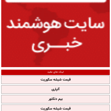
لینک های مفید
قیمت شیشه سکوریت
آلپاری
بیم دتکتور
قیمت شیشه سکوریت