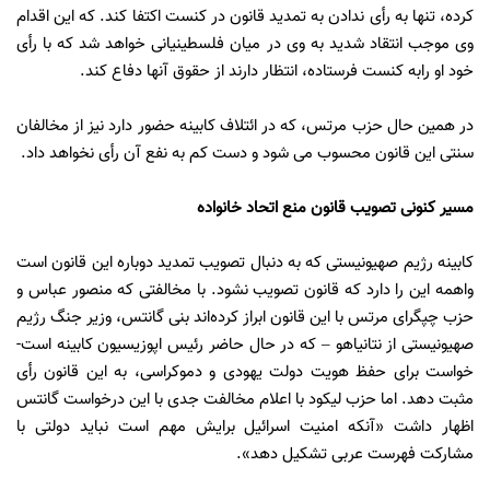
کرده، تنها به رأی ندادن به تمدید قانون در کنست اکتفا کند. که این اقدام
وی موجب انتقاد شدید به وی در میان فلسطینیانی خواهد شد که با رأی
خود او رابه کنست فرستاده، انتظار دارند از حقوق آنها دفاع کند.
در همین حال حزب مرتس، که در ائتلاف کابینه حضور دارد نیز از مخالفان
سنتی این قانون محسوب می شود و دست کم به نفع آن رأی نخواهد داد.
مسیر کنونی تصویب قانون منع اتحاد خانواده
کابینه رژیم صهیونیستی که به دنبال تصویب تمدید دوباره این قانون است
واهمه این را دارد که قانون تصویب نشود. با مخالفتی که منصور عباس و
حزب چپگرای مرتس با این قانون ابراز کرده‌اند بنی گانتس، وزیر جنگ رژیم
صهیونیستی از نتانیاهو – که در حال حاضر رئیس اپوزیسیون کابینه است-
خواست برای حفظ هویت دولت یهودی و دموکراسی، به این قانون رأی
مثبت دهد. اما حزب لیکود با اعلام مخالفت جدی با این درخواست گانتس
اظهار داشت «آنکه امنیت اسرائیل برایش مهم است نباید دولتی با
مشارکت فهرست عربی تشکیل دهد».