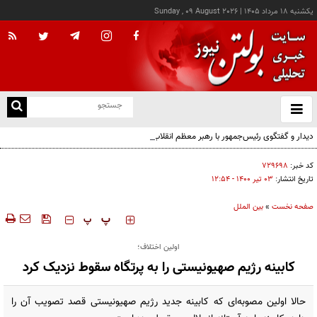
يکشنبه ۱۸ مرداد ۱۴۰۵
|
Sunday , 09 August 2026
از
و
ته
دیدار و گفتگوی رئیس‌جمهور با رهبر معظم انقلاب درباره مسائل اقتصادی و نظامی کشور
ن
نو
کد خبر:
۷۲۹۶۹۸
تاریخ انتشار:
۰۳ تير ۱۴۰۰ - ۱۲:۵۴
صفحه نخست
»
بین الملل
‍‍‍ پ
پ
اولین اختلاف؛
کابینه رژیم صهیونیستی را به پرتگاه سقوط نزدیک کرد
حالا اولین مصوبه‌ای که کابینه جدید رژیم صهیونیستی قصد تصویب آن را