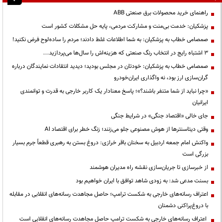
راهنمای خرید محصولات برق صنعتی ABB
پزشکیان: خدمت بی‌منت و مشارکت مردمی، پایه حل مشکلات کشور است
صمصامی خطاب به پزشکیان: به شما اطلاعات غلط دادند؛ مردم را ساده‌لوح فرض نکنید!
3 اشتباه رایج در انتخاب رنگ صنعتی که هزینه‌اش را سال‌ها می‌پردازید...
صمصامی خطاب به پزشکیان: خودتان در مجلس بودید؛ دیدید انتقادات نمایندگان درباره
گران‌سازی ارز بود، نه واگذاری ایران‌خودرو
«چرا نباید از شما متنفر باشند؟»؛ پاسخ معنادار یک کاربر خارجی به قدرت و توانمندی
ایرانیان
جای خالی «اقتصاد جنگی» در شرایط جنگی
وقتی دیتاسنترها از هوش مصنوعی جلو می‌زنند؛ زنگ خطر برای اقتصاد AI
واکنش امام جمعه اردبیل به سخنان باقر خرازی: دروغ بستن به رهبری قطعاً جرم بسیار
بزرگی است
از خبرسازی تا جریان‌سازی نقشه راه مدیران هوشمند
بسنت مدعی شد: به زودی شاهد توافق با ایران خواهیم بود
اعتراف رسانه‌های خارجی به شکست ترامپ؛ حاصل مجاهدت رسانه‌های انقلابی در مقابله
با دروغ‌پراکنی دشمنان
اعتراف رسانه‌های خارجی به شکست ترامپ حاصل مجاهدت رسانه‌های انقلابی است