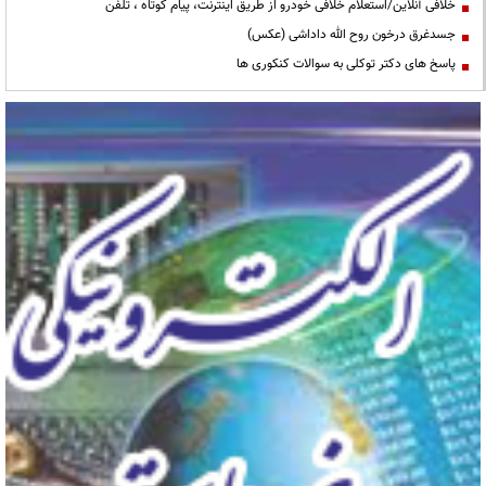
خلافی آنلاین/استعلام خلافی خودرو از طریق اینترنت، پیام کوتاه ، تلفن
جسدغرق درخون روح الله داداشی (عکس)
پاسخ های دکتر توکلی به سوالات کنکوری ها