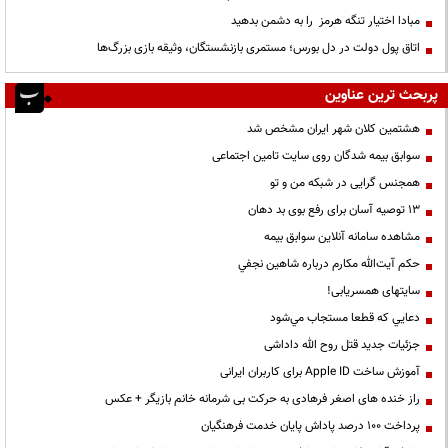
مبادا اختیار تنگه هرمز را به دشمن بدهید
اتاق پول دولت در دل بورس؛ مستمری بازنشستگان، وثیقه بازی بزرگ‌ها
پربحث ترین عناوین
هشتمین کلان شهر ایران مشخص شد
سوابق بیمه شدگان روی سایت تامین اجتماعی
همجنس گرایی در شبکه من و تو
13 توصیه آسان برای رفع بوی بد دهان
مشاهده سامانه آنلاين سوابق بیمه
حكم آيت‌الله مكارم درباره شاهين نجفي
سایتهای همسریابی!
دعايي كه قطعا مستجاب مي‌شود
جزئیات جدید قتل روح الله داداشی
آموزش ساخت Apple ID برای کاربران ایرانی
راز خنده های اصغر فرهادی به حرکت بی شرمانه خانم بازیگر + عکس
پرداخت ۱۰۰ درصد پاداش پایان خدمت فرهنگیان