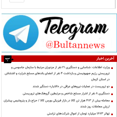
آخرین اخبار
وزارت اطلاعات: شناسایی و دستگیری ۲۱ نفر از مزدوران مرتبط با سازمان جاسوسی و
تروریستی رژیم صهیونیستی و بازداشت ۴ نفر از اعضای باندهای مسلح شرارت و اغتشاش
در استان کرمان
دو تروریست در عملیات نیروهای عراقی در «الانبار» دستگیر شدند
دستگیری ۸ نفر از اشرار مسلح شاخص و مرتبطین گروهک‌های تروریستی
معامله بیش از ۴۱۳ هزار تن کالا در بازار فیزیکی بورس کالا / حراج باز و پتروشیمی پیشران
ارزش معاملات روز شدند
تهاتر ۱۶۷۳ میلیارد تومان از اموال شرکت‌های تراستی