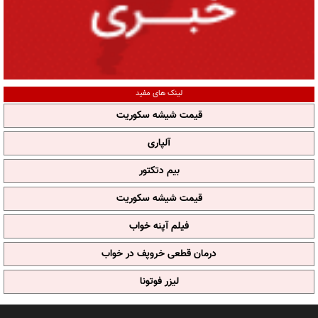
لینک های مفید
قیمت شیشه سکوریت
آلپاری
بیم دتکتور
قیمت شیشه سکوریت
فیلم آپنه خواب
درمان قطعی خروپف در خواب
لیزر فوتونا