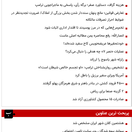
هزینه گزاف، دستاورد صفر؛ برگه رأی، پاسخی به ماجراجویی ترامپ
تعارض قوانین؛ مانع پنهان سنددار شدن بخش بزرگی از املاک/ ضرورت تجدیدنظر در
ضوابط احراز تصرفات مالکانه
تخم‌مرغ‌هایی که در مرز پوسیدند تا اقتدار اداری اثبات شود
انصارالله: رفع محاصره یمن مطالبه اصلی ماست
خودتحقیرها عریضه‌نویس کاخ سفید شده‌اند!
عملیات «نصر ۷» چه هدفی را دنبال می‌کرد؟
زلزله شهر یاسوج را لرزاند
تشخیص روان‌شناختی ترامپ: «او تجسم خالص شیطان است!»
آمریکا ویزای سفیر برزیل را باطل کرد
۴۵۰۰ فروند کشتی در بنادر باهنر و شرق هرمزگان پهلو گرفتند
۲ گزینه صنعا برای ریاض
صادرات ۱۵ محصول کشاورزی آزاد شد
پربحث ترین عناوین
هشتمین کلان شهر ایران مشخص شد
سوابق بیمه شدگان روی سایت تامین اجتماعی