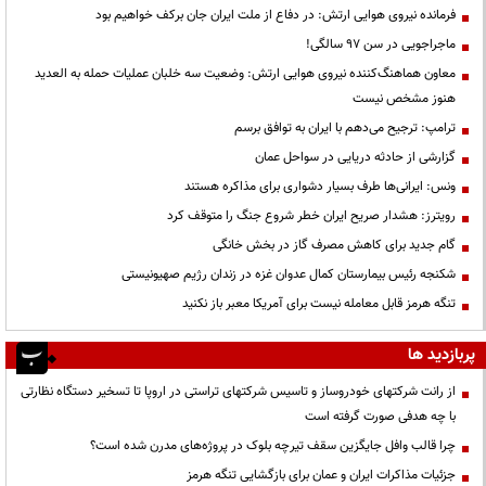
فرمانده نیروی هوایی ارتش: در دفاع از ملت ایران جان برکف خواهیم بود
ماجراجویی در سن ۹۷ سالگی!
معاون هماهنگ‌کننده نیروی هوایی ارتش: وضعیت سه خلبان عملیات حمله به العدید
هنوز مشخص نیست
ترامپ: ترجیح می‌دهم با ایران به توافق برسم
گزارشی از حادثه دریایی در سواحل عمان
ونس: ایرانی‌ها طرف بسیار دشواری برای مذاکره هستند
رویترز: هشدار صریح ایران خطر شروع جنگ را متوقف کرد
گام جدید برای کاهش مصرف گاز در بخش خانگی
شکنجه رئیس بیمارستان کمال عدوان غزه در زندان رژیم صهیونیستی
تنگه هرمز قابل معامله نیست برای آمریکا معبر باز نکنید
پربازدید ها
از رانت‌ شرکتهای خودروساز و تاسیس شرکتهای تراستی در اروپا تا تسخیر دستگاه نظارتی
با چه هدفی صورت گرفته است
چرا قالب وافل جایگزین سقف تیرچه بلوک در پروژه‌های مدرن شده است؟
جزئیات مذاکرات ایران و عمان برای بازگشایی تنگه هرمز