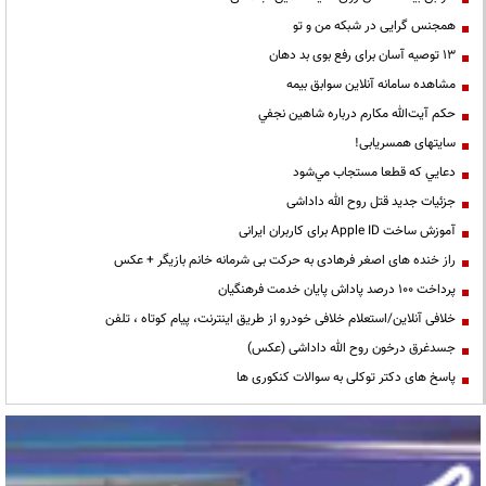
همجنس گرایی در شبکه من و تو
13 توصیه آسان برای رفع بوی بد دهان
مشاهده سامانه آنلاين سوابق بیمه
حكم آيت‌الله مكارم درباره شاهين نجفي
سایتهای همسریابی!
دعايي كه قطعا مستجاب مي‌شود
جزئیات جدید قتل روح الله داداشی
آموزش ساخت Apple ID برای کاربران ایرانی
راز خنده های اصغر فرهادی به حرکت بی شرمانه خانم بازیگر + عکس
پرداخت ۱۰۰ درصد پاداش پایان خدمت فرهنگیان
خلافی آنلاین/استعلام خلافی خودرو از طریق اینترنت، پیام کوتاه ، تلفن
جسدغرق درخون روح الله داداشی (عکس)
پاسخ های دکتر توکلی به سوالات کنکوری ها