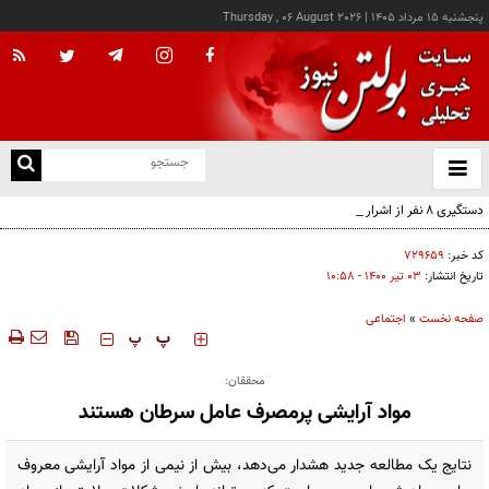
پنجشنبه ۱۵ مرداد ۱۴۰۵
|
Thursday , 06 August 2026
از
و
ته
دستگیری ۸ نفر از اشرار مسلح شاخص و مرتبطین گروهک‌های تروریستی
ن
نو
کد خبر:
۷۲۹۶۵۹
تاریخ انتشار:
۰۳ تير ۱۴۰۰ - ۱۰:۵۸
صفحه نخست
»
اجتماعی
‍‍‍ پ
پ
محققان:
مواد آرایشی پرمصرف عامل سرطان هستند
نتایج یک مطالعه جدید هشدار می‌دهد، بیش از نیمی از مواد آرایشی معروف