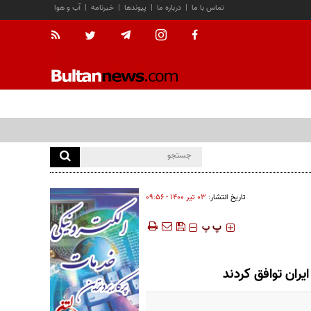
تماس با ما
|
درباره ما
|
پیوندها
|
خبرنامه
|
آب و هوا
تاریخ انتشار:
۰۳ تير ۱۴۰۰ - ۰۹:۵۶
‍‍‍ پ
پ
یران توافق کردند