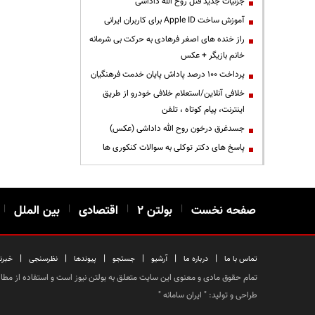
جزئیات جدید قتل روح الله داداشی
آموزش ساخت Apple ID برای کاربران ایرانی
راز خنده های اصغر فرهادی به حرکت بی شرمانه
خانم بازیگر + عکس
پرداخت ۱۰۰ درصد پاداش پایان خدمت فرهنگیان
خلافی آنلاین/استعلام خلافی خودرو از طریق
اینترنت، پیام کوتاه ، تلفن
جسدغرق درخون روح الله داداشی (عکس)
پاسخ های دکتر توکلی به سوالات کنکوری ها
صفحه نخست
|
بولتن ۲
|
اقتصادی
|
بین الملل
|
|
|
|
|
|
|
تماس با ما
درباره ما
آرشیو
جستجو
پیوندها
نظرسنجی
خبرن
تمام حقوق مادی و معنوی این سایت متعلق به بولتن نیوز است و استفاده از مطالب
طراحی و تولید: "
ایران سامانه
"