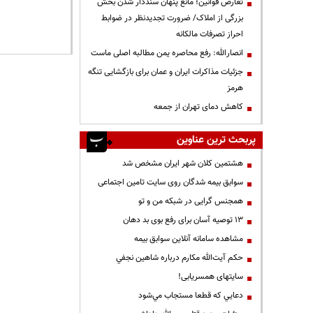
تعارض قوانین؛ مانع پنهان سنددار شدن بخش
بزرگی از املاک/ ضرورت تجدیدنظر در ضوابط
احراز تصرفات مالکانه
انصارالله: رفع محاصره یمن مطالبه اصلی ماست
جزئیات مذاکرات ایران و عمان برای بازگشایی تنگه
هرمز
کاهش دمای تهران از جمعه
پربحث ترین عناوین
هشتمین کلان شهر ایران مشخص شد
سوابق بیمه شدگان روی سایت تامین اجتماعی
همجنس گرایی در شبکه من و تو
13 توصیه آسان برای رفع بوی بد دهان
مشاهده سامانه آنلاين سوابق بیمه
حكم آيت‌الله مكارم درباره شاهين نجفي
سایتهای همسریابی!
دعايي كه قطعا مستجاب مي‌شود