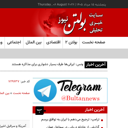
پنجشنبه ۱۵ مرداد ۱۴۰۵
|
Thursday , 06 August 2026
صفحه نخست
بولتن ۲
اقتصادی
بین الملل
اجتماعی
ور
آخرین اخبار
ونس: ایرانی‌ها طرف بسیار دشواری برای مذاکره هستند
کد خبر:
۷۲۹۶۳۷
صفحه نخست
»
بین المل
آخرین اخبار
ترامپ: ترجیح می‌دهم با ایران به توافق برسم
آمریکا و سرائیل اخیرا
گزارشی از حادثه دریایی در سواحل عمان