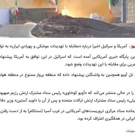
وز
، آمریکا و سرائیل اخیرا درباره «مقابله با تهدیدات موشکی و پهپادی ایران» به تواف
ین پایگاه خبری آمریکایی آمده است که اسرائیل در این توافق به آمریکا پیشنه
ی برای مقابله با این تهدیدات وضع شود.
، تل آویو همچنین به واشنگتن پیشنهاد داده که منطقه پرواز ممنوع در منطقه هو
ا در حالی منتشر می‌کند که «آویو کوخاوی» رئیس ستاد مشترک ارتش رژیم صهیونی
یلی» رئیس ستاد مشترک ارتش ایالات متحده و پس از آن با «لوید آستین» وزیر دفاع 
انده ستاد مرکزی تروریست‌های آمریکایی در غرب آسیا (سنتکام) به از دست رفتن برت
انی در هدفگیری اعتراف کرده بود.
موشک