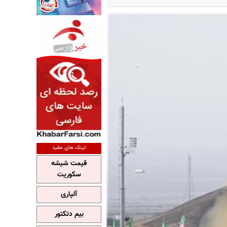
لینک های مفید
قیمت شیشه
سکوریت
آلپاری
بیم دتکتور