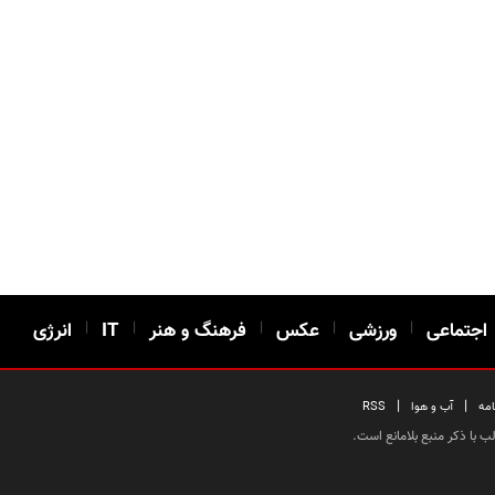
اجتماعی
|
ورزشی
|
عکس
|
فرهنگ و هنر
|
IT
|
انرژی
|
|
امه
آب و هوا
RSS
 با ذکر منبع بلامانع است.