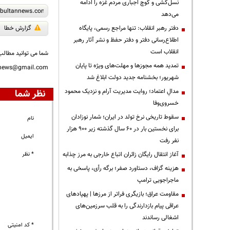
نسل‌کشی و کوچ اجباری مردم غزه را ادامه
می‌دهد
دفتر رهبر انقلاب: تنها مراجع رسمی، پایگاه
گزارش خطا
اطلاع‌رسانی دفتر و دفتر حفظ و نشر آثار رهبر
انقلاب است
شما می توانید مطالب 
تمدید همه مجوزها و مهلت‌های ویژه تا پایان
nnews@gmail.com
شهریور؛ بخشنامه جدید دولت ابلاغ شد
مدالِ اعتماد؛ روایت مدیریت آرام و نزدیک محمود
نظر شما
خسروی‌وفا
سقوط تاریخی نرخ تولد در ایران؛ شمار نوزادان
نام
برای نخستین بار در ۶۰ سال گذشته زیر ۹۰۰ هزار
ایمیل
نفر رفت
آغاز انتقال رایگان زائران اتباع خارجی به مرز چذابه
* نظر
هزینه گزاف، دستاورد صفر؛ برگه رأی، پاسخی به
ماجراجویی ترامپ
مقاومت عراق؛ بازیگری فراتر از مرزها | پهپادهای
عراقی پیام بازدارندگی را به قلب سرزمین‌های
اشغالی رساندند
* کد امنیتی