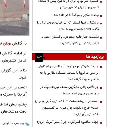
گستره امپراتوری ایران در ۵ قرن پیش از میلاد؛
تصویری از ایران ۲۵ قرن پیش
وحدت مکرّراً و مؤکّداً تذکر داده شد
پزشکیان: تنها کسانی که در خیابان بودند ایران را
نگه نداشتند همه سهیم هستند
نشست چهارجانبه سعودی، پاکستان، مصر و
به گزارش
بولتن نی
ترکیه با تاکید بر کنترل تنش‌ها
در ادامه گزارش ا
پربازدید ها
شامل کشورهای عرب
از رانت‌ شرکتهای خودروساز و تاسیس شرکتهای
بنا به این گزارش
تراستی در اروپا تا تسخیر دستگاه نظارتی با چه
شود.
هدفی صورت گرفته است
اکسیوس این خبر ر
چرا قالب وافل جایگزین سقف تیرچه بلوک در
پروژه‌های مدرن شده است؟
آمریکا با «مارک م
صمصامی: ریشه مشکلات اقتصادی، گرانی نرخ ارز
چندی پیش نیز فرم
است/ طرح «تقویت پول ملی» در کمیسیون
دقت موشک‌های ایر
اقتصادی رأی نیاورد
جهاد اسلامی: اسرائیل با چراغ سبز آمریکا، پروژه
برچسب ها:
ایران
،