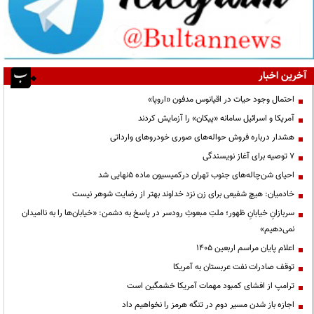
آخرین اخبار
احتمال وجود حیات در اقیانوس مدفون «اروپا»
آمریکا و اسرائیل سامانه «پیکان» را آزمایش کردند
هشدار درباره فروش حواله‌های صوری خودروهای وارداتی
۷ توصیه برای آغاز نویسندگی
احیای شن‌چاله‌های جنوب تهران درکمیسیون ماده ۵نهایی شد
خادمیان: هیچ شفیعی برای زن نزد خداوند بهتر از رضایت شوهر نیست
سربازانِ خیابانِ ظهور؛ ملتِ مبعوثِ رودسر در پاسخ به دشمن: «خیابان‌ها را به ناامیدان
نمی‌دهیم»
اعلام پایان مراسم اربعین ۱۴۰۵
توقف صادرات نفت عربستان به آمریکا
ترامپ از افشای کمبود مهمات آمریکا خشمگین است
اجازه باز شدن مسیر دوم در تنگه هرمز را نخواهیم داد