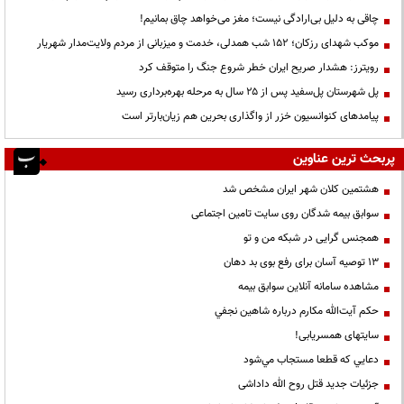
چاقی به دلیل بی‌ارادگی نیست؛ مغز می‌خواهد چاق بمانیم!
موکب شهدای رزکان؛ ۱۵۲ شب همدلی، خدمت و میزبانی از مردم ولایت‌مدار شهریار
رویترز: هشدار صریح ایران خطر شروع جنگ را متوقف کرد
پل شهرستان پل‌سفید پس از ۲۵ سال به مرحله بهره‌برداری رسید
پیامدهای کنوانسیون خزر از واگذاری بحرین هم زیان‌بارتر است
پربحث ترین عناوین
هشتمین کلان شهر ایران مشخص شد
سوابق بیمه شدگان روی سایت تامین اجتماعی
همجنس گرایی در شبکه من و تو
13 توصیه آسان برای رفع بوی بد دهان
مشاهده سامانه آنلاين سوابق بیمه
حكم آيت‌الله مكارم درباره شاهين نجفي
سایتهای همسریابی!
دعايي كه قطعا مستجاب مي‌شود
جزئیات جدید قتل روح الله داداشی