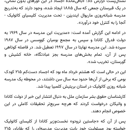
نشنال‌پست گزارش داد: «باقی‌مانده اجساد در این گورهای بدون نشانی،
در یک قبرستان جمعی که سال ۱۸۸۵ ایجاد شده، وجود دارند که به‌تدریج
مدرسه شبانه‌روزی ماریوال ایندییَن - تحت مدیریت کلیسیای کاتولیک -
آنجا را به کنترل خود درآورد».
در ادامه این گزارش آمده است: «مدیریت این مدرسه در سال ۱۹۶۹ به
دولت فدرال کانادا و سپس به مجمع بومیان کووِسس در سال ۱۹۸۷
سپرده شد. این مدرسه نهایتا در سال ۱۹۹۷ تعطیل شد. در فاصله کوتاهی
پس از آن، تمام بخش‌های مدرسه بجز عبادتگاه، خانه کشیش و
گورستان، تخریب شد».
این در حالی است که هشتم خرداد ماه بود که اجساد دست‌کم ۲۱۵ کودک
بومی که برخی از آن‌ها حدود سه سال سن داشتند، در محوطه یک مدرسه
شبانه‌ روزی کاتولیک در استان بریتیش کلمبیا پیدا شد.
کارشناسان حقوق بشر سازمان ملل به دنبال انتشار این خبر از دولت کانادا
و واتیکان درخواست کردند که هرچه سریع‌تر تحقیقات کاملی در این
خصوص انجام دهند.
پس از آن که «جاستین ترودو» نخست‌وزیر کانادا از کلیسای کاتولیک
خواسته بود مسئولیت خود بابت مدیریت مدرسه‌ای را که بقایای ۲۱۵