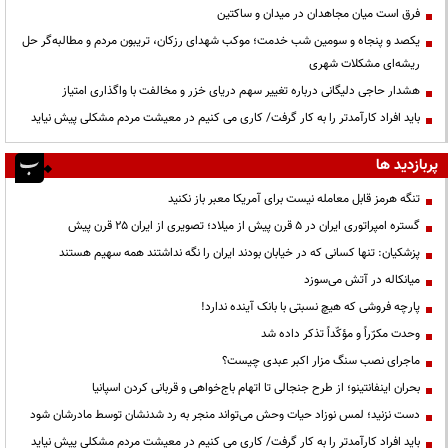
فرق است میان مجاهدان در میدان و ساکتین
یکصد و پنجاه و سومین شب خدمت؛ موکب شهدای رزکان، تریبون مردم و مطالبه‌گر حل
ریشه‌ای مشکلات شهری
هشدار حاجی دلیگانی درباره تغییر سهم دریای خزر و مخالفت با واگذاری امتیاز
باید افراد کارآمدتر را به کار گرفت/ کاری می کنیم در معیشت مردم مشکلی پیش نیاید
پربازدید ها
تنگه هرمز قابل معامله نیست برای آمریکا معبر باز نکنید
گستره امپراتوری ایران در ۵ قرن پیش از میلاد؛ تصویری از ایران ۲۵ قرن پیش
پزشکیان: تنها کسانی که در خیابان بودند ایران را نگه نداشتند همه سهیم هستند
میانکاله در آتش می‌سوزد
پارچه فروشی که هیچ نسبتی با بانک آینده ندارد!
وحدت مکرّراً و مؤکّداً تذکر داده شد
ماجرای نصب سنگ مزار اکبر عبدی چیست؟
بحران اینفانتینو؛ از طرح جنجالی تا اتهام باج‌خواهی و قربانی کردن اسپانیا
دست نزنید؛ لمس نوزاد حیات وحش می‌تواند منجر به رد شدنشان توسط مادرشان شود
باید افراد کارآمدتر را به کار گرفت/ کاری می کنیم در معیشت مردم مشکلی پیش نیاید