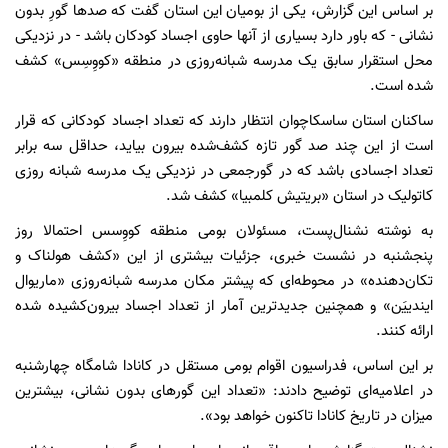
بر اساس این گزارش، یکی از بومیان این استان گفت که صدها گورِ بدون
نشانی - که باور دارد بسیاری از آنها حاوی اجساد کودکان باشد - در نزدیکی
محل استقرار سابق یک مدرسه شبانه‌روزی در منطقه «کووِسِس» کشف
شده است.
ساکنان استان ساسکاچوان انتظار دارند که تعداد اجساد کودکانی که قرار
است از این چند صد گور تازه کشف‌شده بیرون بیاید، حداقل سه برابر
تعداد اجسادی باشد که در گورجمعی در نزدیکی یک مدرسه شبانه‌ روزی
کاتولیک در استان «بریتیش کلمبیا» کشف شد.
به نوشته نشنال‌پست، مسئولان بومی منطقه کووِسس احتمالا روز
پنجشنبه در نشست خبری، جزئیات بیشتری از این «کشف هولناک و
تکان‌دهنده» در محوطه‌ای که پیشتر مکان مدرسه شبانه‌روزی «ماریوال
ایندییَن» و همچنین جدیدترین آمار از تعداد اجساد بیرون‌کشیده شده
ارائه کنند.
بر این اساس، فدراسیون اقوام بومی مستقل در کانادا شامگاه چهارشنبه
در اعلامیه‌ای توضیح دادند: «تعداد این گورهای بدون نشانی، بیشترین
میزان در تاریخ کانادا تاکنون خواهد بود».