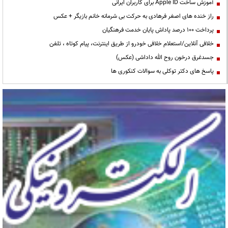
آموزش ساخت Apple ID برای کاربران ایرانی
راز خنده های اصغر فرهادی به حرکت بی شرمانه خانم بازیگر + عکس
پرداخت ۱۰۰ درصد پاداش پایان خدمت فرهنگیان
خلافی آنلاین/استعلام خلافی خودرو از طریق اینترنت، پیام کوتاه ، تلفن
جسدغرق درخون روح الله داداشی (عکس)
پاسخ های دکتر توکلی به سوالات کنکوری ها