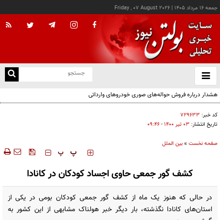
جمعه ۱۶ مرداد ۱۴۰۵
|
Friday , 07 August 2026
از
و
ته
ن
نو
کد خبر:
۷۲۹۶۳۳
تاریخ انتشار:
۰۳ تير ۱۴۰۰ - ۰۹:۴۶
صفحه نخست
»
بین الملل
‍‍‍ پ
پ
کشف گور جمعی حاوی اجساد کودکان در کانادا
در حالی که هنوز یک ماه از کشف گور جمعی کودکان بومی در یکی از
استان‌های کانادا نگذشته، بار دیگر خبر هولناک مشابهی از این کشور به