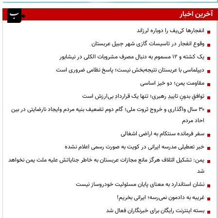
آخرین اخبار
انفجارها کی‌یف را دوباره لرزاند
وقوع انفجار در تاسیسات گازی شهر جبیل عربستان
یک کشته و ۱۲ مسموم به دنبال مصرف مشروبات الکلی در نیشابور
دیپلماسی با عربستان نتیجه‌بخش نیست؛ پاسخ نظامی ضروری است
مقاومت یمن؛ دو خیز اساسی
توافقِ بدونِ تاییدِ رهبری؛ تنها یک قراردادِ بی‌ارزش است
۳۰ سال واگذاری و خروج ثروت ملی؛ گام دوم تضعیف بنیه مردم وایجاد نارضایتی در بین
احاد مردم
سفر فرمانده سنتکام به اراضی اشغالی
خبر تعطیلی مدرسه ایرانی در کویت به صورت رسمی اعلام نشده
یمن: تشکیل ائتلاف هرگز مانع مجازات عربستان به خاطر جنایاتش علیه ملت یمن نخواهد
شد
نشان استاندارد به معنای پایان مسئولیت خودروساز نیست
غریبه به دادمون نمی‌رسه؛ ایرانی بخریم!
بسته اینترنت رایگان برای خبرنگاران فعال شد