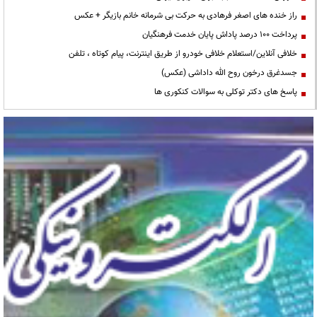
راز خنده های اصغر فرهادی به حرکت بی شرمانه خانم بازیگر + عکس
پرداخت ۱۰۰ درصد پاداش پایان خدمت فرهنگیان
خلافی آنلاین/استعلام خلافی خودرو از طریق اینترنت، پیام کوتاه ، تلفن
جسدغرق درخون روح الله داداشی (عکس)
پاسخ های دکتر توکلی به سوالات کنکوری ها