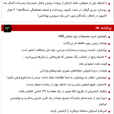
با اعتراف یکی از متهمان، ابعاد تازه‌ای از پرونده ربایش و قتل حمیدرضا رجب‌زاده آشکار شد
ریمـدان؛ مرزی گرفتار در صف، کمبود زیرساخت و ضعف هماهنگی دستگاه‌ها / ۳ هزار
کامیون در انتظار، رانندگان بدون حتی یک سرویس بهداشتی!
پربازدید ها
راهنمای خرید محصولات برق صنعتی ABB
نوشابه رژیمی روی حافظه اثر می‌گذارد
پزشکیان: خدمت بی‌منت و مشارکت مردمی، پایه حل مشکلات کشور است
3 اشتباه رایج در انتخاب رنگ صنعتی که هزینه‌اش را سال‌ها می‌پردازید...
قیمت نفت صعودی ماند
هشدار درباره فروش حواله‌های صوری خودروهای وارداتی
صمصامی خطاب به پزشکیان: به شما اطلاعات غلط دادند؛ مردم را ساده‌لوح فرض نکنید!
خادمیان: هیچ شفیعی برای زن نزد خداوند بهتر از رضایت شوهر نیست
ترافیک کشتیرانی از طریق تنگه هرمز در یک هفته به ۳۳ کشتی کاهش یافت
«چرا نباید از شما متنفر باشند؟»؛ پاسخ معنادار یک کاربر خارجی به قدرت و توانمندی
ایرانیان
آمریکا و اسرائیل سامانه «پیکان» را آزمایش کردند