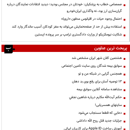
صمصامی خطاب به پزشکیان: خودتان در مجلس بودید؛ دیدید انتقادات نمایندگان درباره
گران‌سازی ارز بود، نه واگذاری ایران‌خودرو
احتمال وجود حیات در اقیانوس مدفون «اروپا»
استفاده بیش از حد از صفحه‌نمایش می‌تواند به مغز کودکان آسیب ماندگار وارد کند
شکایت نیومکزیکو از وزارت دادگستری ترامپ بر سر پرونده اپستین
پربحث ترین عناوین
هشتمین کلان شهر ایران مشخص شد
سوابق بیمه شدگان روی سایت تامین اجتماعی
همجنس گرایی در شبکه من و تو
13 توصیه آسان برای رفع بوی بد دهان
مشاهده سامانه آنلاين سوابق بیمه
حكم آيت‌الله مكارم درباره شاهين نجفي
سایتهای همسریابی!
دعايي كه قطعا مستجاب مي‌شود
جزئیات جدید قتل روح الله داداشی
آموزش ساخت Apple ID برای کاربران ایرانی