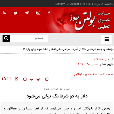
يکشنبه ۱۸ مرداد ۱۴۰۵
|
Sunday , 09 August 2026
از
و
ته
راهنمای جامع ترخیص کالا از گمرک؛ مراحل، هزینه‌ها و نکات مهم برای واردکنندگان
ن
نو
کد خبر:
۷۲۹۵۹۷
تاریخ انتشار:
۰۲ تير ۱۴۰۰ - ۱۶:۳۸
صفحه نخست
»
اقتصادی
»
گوناگون
‍‍‍ پ
پ
رئیس اتاق ایران و چین:
دلار به دو شرط تک نرخی می‌شود
رئیس اتاق بازرگانی ایران و چین می‌گوید که از نظر بسیاری از فعالان و