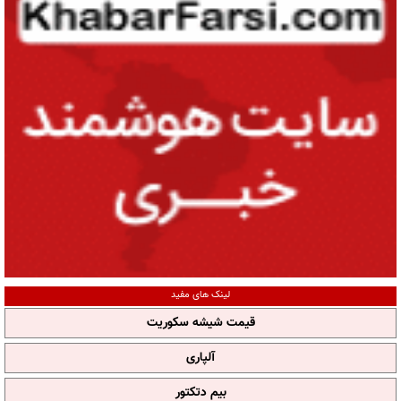
لینک های مفید
قیمت شیشه سکوریت
آلپاری
بیم دتکتور