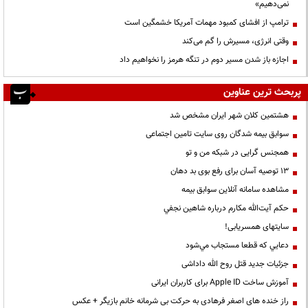
نمی‌دهیم»
ترامپ از افشای کمبود مهمات آمریکا خشمگین است
وقتی انرژی، مسیرش را گم می‌کند
اجازه باز شدن مسیر دوم در تنگه هرمز را نخواهیم داد
پربحث ترین عناوین
هشتمین کلان شهر ایران مشخص شد
سوابق بیمه شدگان روی سایت تامین اجتماعی
همجنس گرایی در شبکه من و تو
13 توصیه آسان برای رفع بوی بد دهان
مشاهده سامانه آنلاين سوابق بیمه
حكم آيت‌الله مكارم درباره شاهين نجفي
سایتهای همسریابی!
دعايي كه قطعا مستجاب مي‌شود
جزئیات جدید قتل روح الله داداشی
آموزش ساخت Apple ID برای کاربران ایرانی
راز خنده های اصغر فرهادی به حرکت بی شرمانه خانم بازیگر + عکس