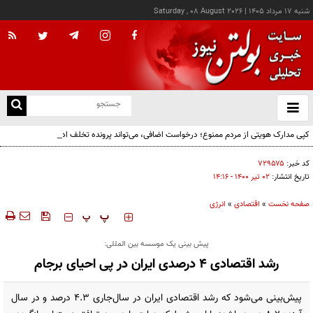
شنبه ۱۷ مرداد ۱۴۰۵
|
Saturday , 08 August 2026
از
و
ته
کپی مدارک هویتی از مردم ممنوع؛ درخواست اضافی، می‌تواند پرونده تخلف اداری به دنبال
ن
داشته باشد!
نو
کد خبر:
۷۲۹۵۷۵
تاریخ انتشار:
۰۲ تير ۱۴۰۰ - ۱۴:۱۶
صفحه نخست
»
اقتصادی
»
انرژی
‍‍‍ پ
پ
پیش بینی یک موسسه بین المللی:
رشد اقتصادی 4 درصدی ایران در پی احیای برجام
پیش‌بینی می‌شود که رشد اقتصادی ایران در سال‌جاری ۴.۳ درصد و در سال