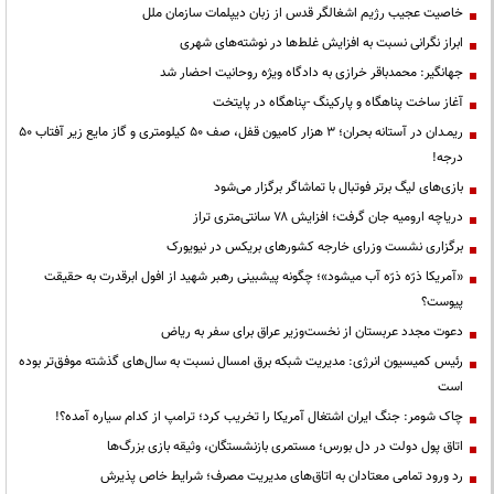
خاصیت عجیب رژیم اشغالگر قدس از زبان دیپلمات سازمان ملل
ابراز نگرانی نسبت به افزایش غلط‌ها در نوشته‌های شهری
جهانگیر: محمدباقر خرازی به دادگاه ویژه روحانیت احضار شد
آغاز ساخت پناهگاه و پارکینگ -پناهگاه در پایتخت
ریمـدان در آستانه بحران؛ ۳ هزار کامیون قفل، صف ۵۰ کیلومتری و گاز مایع زیر آفتاب ۵۰
درجه!
بازی‌های لیگ برتر فوتبال با تماشاگر برگزار می‌شود
دریاچه ارومیه جان گرفت؛ افزایش ۷۸ سانتی‌متری تراز
برگزاری نشست وزرای خارجه کشورهای بریکس در نیویورک
«آمریکا ذرّه ذرّه آب میشود»؛ چگونه پیشبینی رهبر شهید از افول ابرقدرت به حقیقت
پیوست؟
دعوت مجدد عربستان از نخست‌وزیر عراق برای سفر به ریاض
رئیس کمیسیون انرژی: مدیریت شبکه برق امسال نسبت به سال‌های گذشته موفق‌تر بوده
است
چاک شومر: جنگ ایران اشتغال آمریکا را تخریب کرد؛ ترامپ از کدام سیاره آمده؟!
اتاق پول دولت در دل بورس؛ مستمری بازنشستگان، وثیقه بازی بزرگ‌ها
رد ورود تمامی معتادان به اتاق‌های مدیریت مصرف؛ شرایط خاص پذیرش