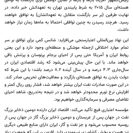
رئیس‌جمهور آمریکا بارها و بارها از تمایل دولتش برای بازگشت به توافق
هسته‌ای سال ۲۰۱۵ به شرط پایبندی تهران به تعهداتش خبر داده، در
نهایت طرفین (بر سر بازگشت متقابل به تعهداتشان) به توافق خواهند
رسید. هرچند رسیدن به چنین توافقی احتمالا به ماه‌ها زمان نیاز خواهد
داشت.
این نهاد بین‌المللی اعتبارسنجی می‌افزاید: شانس کمی برای توافق بر سر
تمام موارد اختلافی ازجمله موشکی و منطقه‌ای وجود دارد و این یعنی
روابط ایران و آمریکا حتی پس از احیای برجام پرنوسان و پرتنش باقی
خواهد ماند. با این حال پیش‌بینی می‌شود که رشد اقتصادی ایران در
سال‌جاری ۴.۳ درصد و در سال آینده ۸.۲ درصد باشد؛ با این شرط که
دولت بایدن به توافق هسته‌ای بازگردد و معافیت‌های تحریمی صادر کند.
در این صورت صادرات نفت ایران بیشتر خواهد شد، فشار روی ریال کمتر و
افزایش نرخ تورم محدودتر خواهد شد و در نتیجه به‌تدریج، شاهد احیای
تقاضای مصرفی و سرمایه‌گذاری خواهیم بود.
مؤسسه اعتباری فیچ تأکید می‌کند: اقتصاد ایران دارنده دومین ذخایر بزرگ
نفت در جهان پس از عربستان و دومین ذخایر بزرگ گاز در جهان پس از
روسیه محسوب می‌شود و جز نفت و گاز، ایران دارای منابع طبیعی دیگری
نیز هست و بخش کشاورزی نیرومندی دارد. افزون بر این که جمعیت زیاد