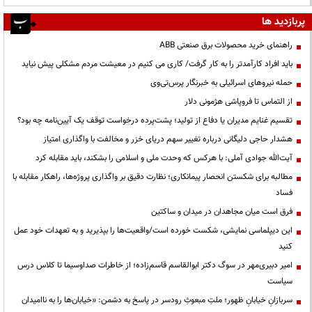
پربازدید ها
راهنمای خرید محصولات برق صنعتی ABB
باید افراد کارآمدتر را به کار گرفت/ کاری می کنیم در معیشت مردم مشکلی پیش نیاید
حمله نیروهای اسرائیلی به خبرنگار پرس‌تی‌وی
از التماس تا فروپاشی هژمونی دلار
تقسیم غنایم مدیران یا دفاع از تولید؛ پشت‌پرده درخواست توقف یک آیین‌نامه چه بود؟
هشدار حاجی دلیگانی درباره تغییر سهم دریای خزر و مخالفت با واگذاری امتیاز
آیت‌الله جوادی آملی: با هرکس که وحدت ملی و اسلامی را بشکند، باید مقابله کرد
مطالبه برای شکستن انحصار پیمانکاری؛ نظارت دقیق بر واگذاری پروژه‌ها، راهکار مقابله با
فساد
فرق است میان مجاهدان در میدان و ساکتین
این دیپلماسی نمایشی، شکست خورده است/واقعیت‌ها را بپذیرید و به تعهدات خود عمل
کنید
امیر دبیری‌مهر در سوگ دکتر ابوالقاسم قاسم‌زاده؛ از خاطرات صداوسیما تا کلاس درس
سیاست
سربازانِ خیابانِ ظهور؛ ملتِ مبعوثِ رودسر در پاسخ به دشمن: «خیابان‌ها را به ناامیدان