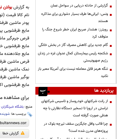
گزارشی از حادثه دریایی در سواحل عمان
به گزارش
بولتن نی
ونس: ایرانی‌ها طرف بسیار دشواری برای مذاکره
نام کالا قیمت (تو
هستند
پودر ماشین ظرفشویی پریل 
رویترز: هشدار صریح ایران خطر شروع جنگ را
مایع ظرفشویی پریل 5+ با رایحه لیمو مقدار 3.75 کیلو
متوقف کرد
قرص جرم‌گیر ماشین‌ ظ
گام جدید برای کاهش مصرف گاز در بخش خانگی
مایع ظرفشویی خاکستر مدل Free Paraben ح
مایع جلادهنده ماشین ظ
شکنجه رئیس بیمارستان کمال عدوان غزه در زندان
رژیم صهیونیستی
قرص ماشین ظرفشویی فینیش مدل amon
نمک ماشین ظرفشویی ناتا
تنگه هرمز قابل معامله نیست برای آمریکا معبر باز
نکنید
بوگیر ماشین ظرفشویی
مایع ظرفشویی اکتیو مدل Grape and Flower م
پربازدید ها
برای مشاهده مطا
از رانت‌ شرکتهای خودروساز و تاسیس شرکتهای
منبع:
باشگاه خبرنگاران 
تراستی در اروپا تا تسخیر دستگاه نظارتی با چه
برچسب ها:
شوینده
هدفی صورت گرفته است
چرا قالب وافل جایگزین سقف تیرچه بلوک در
پروژه‌های مدرن شده است؟
گزارش خطا