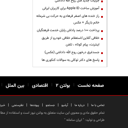
جزئیات جدید قتل روح الله داداشی
آموزش ساخت Apple ID برای کاربران ایرانی
راز خنده های اصغر فرهادی به حرکت بی شرمانه
خانم بازیگر + عکس
پرداخت ۱۰۰ درصد پاداش پایان خدمت فرهنگیان
خلافی آنلاین/استعلام خلافی خودرو از طریق
اینترنت، پیام کوتاه ، تلفن
جسدغرق درخون روح الله داداشی (عکس)
پاسخ های دکتر توکلی به سوالات کنکوری ها
صفحه نخست
|
بولتن ۲
|
اقتصادی
|
بین الملل
|
|
|
|
|
|
|
تماس با ما
درباره ما
آرشیو
جستجو
پیوندها
نظرسنجی
خبرن
تمام حقوق مادی و معنوی این سایت متعلق به بولتن نیوز است و استفاده از مطالب
طراحی و تولید: "
ایران سامانه
"