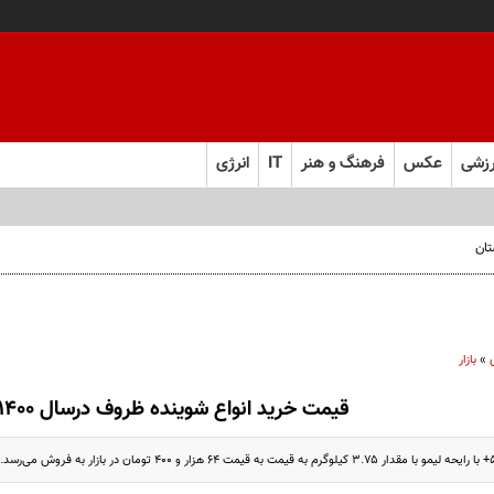
زشی
عکس
فرهنگ و هنر
IT
انرژی
تان
»
بازار
قیمت خرید انواع شوینده ظروف درسال 1400