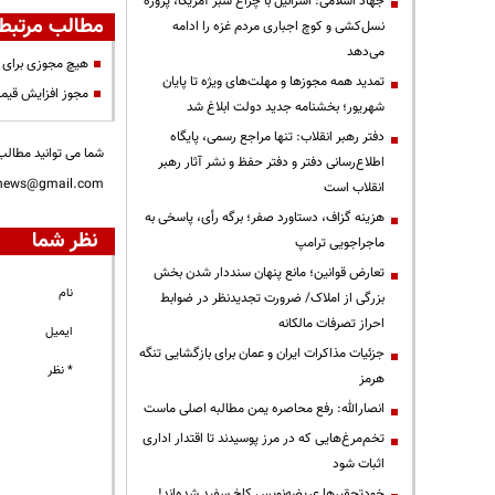
جهاد اسلامی: اسرائیل با چراغ سبز آمریکا، پروژه
مطالب مرتبط
نسل‌کشی و کوچ اجباری مردم غزه را ادامه
می‌دهد
هیچ مجوزی برای 
تمدید همه مجوزها و مهلت‌های ویژه تا پایان
مجوز افزایش قیم
شهریور؛ بخشنامه جدید دولت ابلاغ شد
دفتر رهبر انقلاب: تنها مراجع رسمی، پایگاه
شما می توانید مطالب 
اطلاع‌رسانی دفتر و دفتر حفظ و نشر آثار رهبر
nnews@gmail.com
انقلاب است
هزینه گزاف، دستاورد صفر؛ برگه رأی، پاسخی به
نظر شما
ماجراجویی ترامپ
تعارض قوانین؛ مانع پنهان سنددار شدن بخش
نام
بزرگی از املاک/ ضرورت تجدیدنظر در ضوابط
احراز تصرفات مالکانه
ایمیل
جزئیات مذاکرات ایران و عمان برای بازگشایی تنگه
* نظر
هرمز
انصارالله: رفع محاصره یمن مطالبه اصلی ماست
تخم‌مرغ‌هایی که در مرز پوسیدند تا اقتدار اداری
اثبات شود
خودتحقیرها عریضه‌نویس کاخ سفید شده‌اند!