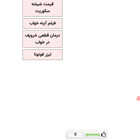
قیمت شیشه
سکوریت
فیلم آپنه خواب
درمان قطعی خروپف
در خواب
لیزر فوتونا
پسندیدم
0