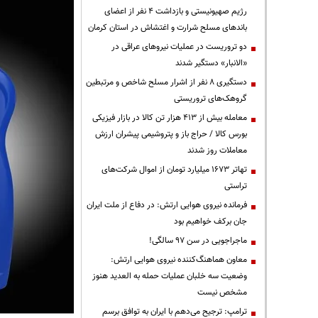
رژیم صهیونیستی و بازداشت ۴ نفر از اعضای
باندهای مسلح شرارت و اغتشاش در استان کرمان
دو تروریست در عملیات نیروهای عراقی در
«الانبار» دستگیر شدند
دستگیری ۸ نفر از اشرار مسلح شاخص و مرتبطین
گروهک‌های تروریستی
معامله بیش از ۴۱۳ هزار تن کالا در بازار فیزیکی
بورس کالا / حراج باز و پتروشیمی پیشران ارزش
معاملات روز شدند
تهاتر ۱۶۷۳ میلیارد تومان از اموال شرکت‌های
تراستی
فرمانده نیروی هوایی ارتش: در دفاع از ملت ایران
جان برکف خواهیم بود
ماجراجویی در سن ۹۷ سالگی!
معاون هماهنگ‌کننده نیروی هوایی ارتش:
وضعیت سه خلبان عملیات حمله به العدید هنوز
مشخص نیست
ترامپ: ترجیح می‌دهم با ایران به توافق برسم