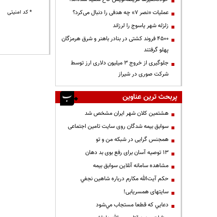
عملیات «نصر ۷» چه هدفی را دنبال می‌کرد؟
* کد امنیتی
زلزله شهر یاسوج را لرزاند
۴۵۰۰ فروند کشتی در بنادر باهنر و شرق هرمزگان
پهلو گرفتند
جلوگیری از خروج ۳ میلیون دلاری ارز توسط
شرکت صوری در شیراز
پربحث ترین عناوین
هشتمین کلان شهر ایران مشخص شد
سوابق بیمه شدگان روی سایت تامین اجتماعی
همجنس گرایی در شبکه من و تو
13 توصیه آسان برای رفع بوی بد دهان
مشاهده سامانه آنلاين سوابق بیمه
حكم آيت‌الله مكارم درباره شاهين نجفي
سایتهای همسریابی!
دعايي كه قطعا مستجاب مي‌شود