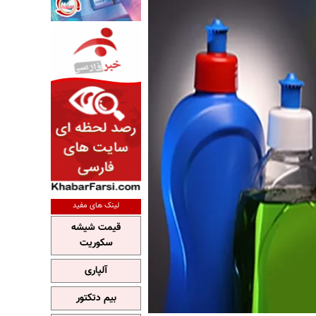
لینک های مفید
قیمت شیشه
سکوریت
آلپاری
بیم دتکتور