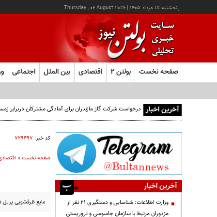
پنجشنبه ۱۵ مرداد ۱۴۰۵
|
Thursday , 06 August 2026
صفحه نخست
بولتن ۲
اقتصادی
بین الملل
اجتماعی
ور
آخرین اخبار
درخواست شرکت گاز مازندران برای آمادگی مشترکان دربرابر زمس
کد خبر:
۷۲۹۴۹۷
صفحه نخست
»
اقتصادی
آخرین اخبار
مایع ظرفشویی پریل ۵+ با رایحه لیمو با مقدار ۳.۷۵ کیلوگرم به قیمت به قیمت ۶۴ هزار و ۴۰۰ تومان در بازار به فروش می‌رسد.
وزارت اطلاعات: شناسایی و دستگیری ۲۱ نفر از
مزدوران مرتبط با سازمان جاسوسی و تروریستی