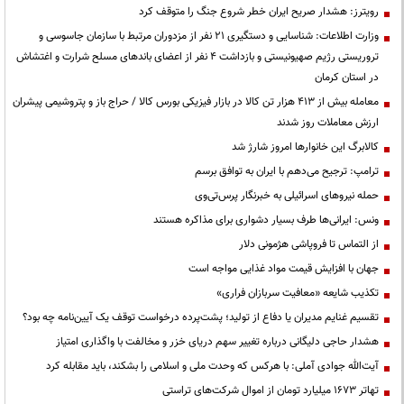
رویترز: هشدار صریح ایران خطر شروع جنگ را متوقف کرد
وزارت اطلاعات: شناسایی و دستگیری ۲۱ نفر از مزدوران مرتبط با سازمان جاسوسی و
تروریستی رژیم صهیونیستی و بازداشت ۴ نفر از اعضای باندهای مسلح شرارت و اغتشاش
در استان کرمان
معامله بیش از ۴۱۳ هزار تن کالا در بازار فیزیکی بورس کالا / حراج باز و پتروشیمی پیشران
ارزش معاملات روز شدند
کالابرگ این خانوارها امروز شارژ شد
ترامپ: ترجیح می‌دهم با ایران به توافق برسم
حمله نیروهای اسرائیلی به خبرنگار پرس‌تی‌وی
ونس: ایرانی‌ها طرف بسیار دشواری برای مذاکره هستند
از التماس تا فروپاشی هژمونی دلار
جهان با افزایش قیمت مواد غذایی مواجه است
تکذیب شایعه «معافیت سربازان فراری»
تقسیم غنایم مدیران یا دفاع از تولید؛ پشت‌پرده درخواست توقف یک آیین‌نامه چه بود؟
هشدار حاجی دلیگانی درباره تغییر سهم دریای خزر و مخالفت با واگذاری امتیاز
آیت‌الله جوادی آملی: با هرکس که وحدت ملی و اسلامی را بشکند، باید مقابله کرد
تهاتر ۱۶۷۳ میلیارد تومان از اموال شرکت‌های تراستی