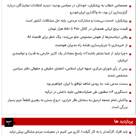
صمصامی خطاب به پزشکیان: خودتان در مجلس بودید؛ دیدید انتقادات نمایندگان درباره
گران‌سازی ارز بود، نه واگذاری ایران‌خودرو
پزشکیان: خدمت بی‌منت و مشارکت مردمی، پایه حل مشکلات کشور است
قیمت‌ برنج ایرانی همچنان در کانال ۴۵۰ تا ۵۵۰ هزار تومان
وقتی دیتاسنترها از هوش مصنوعی جلو می‌زنند؛ زنگ خطر برای اقتصاد AI
از خبرسازی تا جریان‌سازی نقشه راه مدیران هوشمند
«چرا نباید از شما متنفر باشند؟»؛ پاسخ معنادار یک کاربر خارجی به قدرت و توانمندی
ایرانیان
پس از رأی شورای مرکزی جبهه ایران اسلامی؛ اعضای حقیقی و حقوقی دفتر سیاسی
مشخص شدند
بسنت مدعی شد: به زودی شاهد توافق با ایران خواهیم بود
دستگیری ۱۰۴ مظنون طی عملیات‌هایی علیه داعش در ترکیه
واکنش امام جمعه اردبیل به سخنان باقر خرازی: دروغ بستن به رهبری قطعاً جرم بسیار
بزرگی است
پربازدید ها
باید افراد کارآمدتر را به کار گرفت/ کاری می کنیم در معیشت مردم مشکلی پیش نیاید