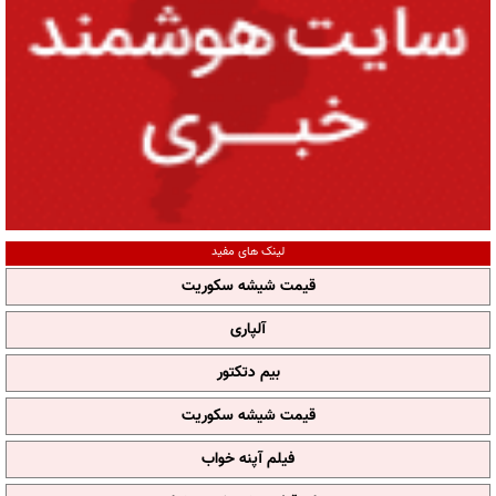
لینک های مفید
قیمت شیشه سکوریت
آلپاری
بیم دتکتور
قیمت شیشه سکوریت
فیلم آپنه خواب