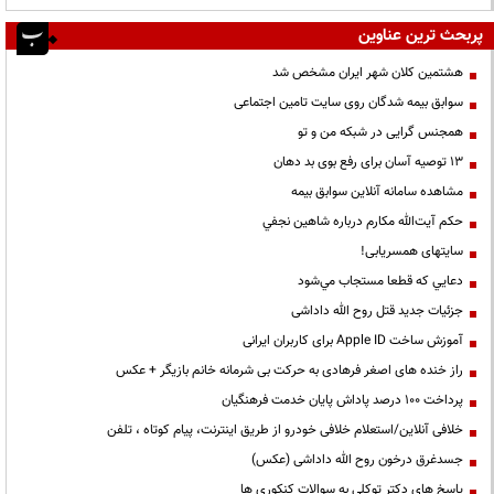
پربحث ترین عناوین
هشتمین کلان شهر ایران مشخص شد
سوابق بیمه شدگان روی سایت تامین اجتماعی
همجنس گرایی در شبکه من و تو
13 توصیه آسان برای رفع بوی بد دهان
مشاهده سامانه آنلاين سوابق بیمه
حكم آيت‌الله مكارم درباره شاهين نجفي
سایتهای همسریابی!
دعايي كه قطعا مستجاب مي‌شود
جزئیات جدید قتل روح الله داداشی
آموزش ساخت Apple ID برای کاربران ایرانی
راز خنده های اصغر فرهادی به حرکت بی شرمانه خانم بازیگر + عکس
پرداخت ۱۰۰ درصد پاداش پایان خدمت فرهنگیان
خلافی آنلاین/استعلام خلافی خودرو از طریق اینترنت، پیام کوتاه ، تلفن
جسدغرق درخون روح الله داداشی (عکس)
پاسخ های دکتر توکلی به سوالات کنکوری ها