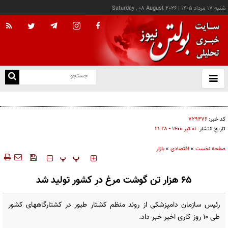
شنبه ۱۷ مرداد ۱۴۰۵
|
Saturday , 08 August 2026
از
و
ته
کالابرگ این خانوارها امروز شارژ شد
ن
نو
کد خبر:
۷۲۹۴۷۶
تاریخ انتشار:
۰۱ تير ۱۴۰۰ - ۲۱:۲۸
صفحه نخست
»
اقتصادی
»
بازار
‍‍‍ پ
پ
۶۵ هزار تن گوشت مرغ در کشور تولید شد
رئیس سازمان دامپزشکی از روند منظم کشتار طیور در کشتارگاههای کشور
طی ۱۰ روز کاری اخیر خبر داد.