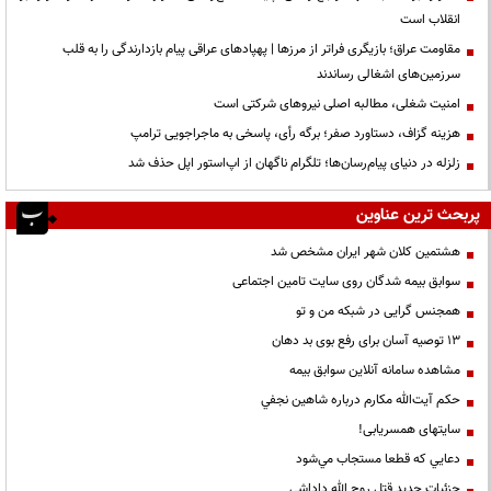
انقلاب است
مقاومت عراق؛ بازیگری فراتر از مرزها | پهپادهای عراقی پیام بازدارندگی را به قلب
سرزمین‌های اشغالی رساندند
‌امنیت شغلی، مطالبه اصلی نیروهای شرکتی است
هزینه گزاف، دستاورد صفر؛ برگه رأی، پاسخی به ماجراجویی ترامپ
زلزله در دنیای پیام‌رسان‌ها؛ تلگرام ناگهان از اپ‌استور اپل حذف شد
پربحث ترین عناوین
هشتمین کلان شهر ایران مشخص شد
سوابق بیمه شدگان روی سایت تامین اجتماعی
همجنس گرایی در شبکه من و تو
13 توصیه آسان برای رفع بوی بد دهان
مشاهده سامانه آنلاين سوابق بیمه
حكم آيت‌الله مكارم درباره شاهين نجفي
سایتهای همسریابی!
دعايي كه قطعا مستجاب مي‌شود
جزئیات جدید قتل روح الله داداشی