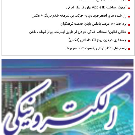
آموزش ساخت Apple ID برای کاربران ایرانی
راز خنده های اصغر فرهادی به حرکت بی شرمانه خانم بازیگر + عکس
پرداخت ۱۰۰ درصد پاداش پایان خدمت فرهنگیان
خلافی آنلاین/استعلام خلافی خودرو از طریق اینترنت، پیام کوتاه ، تلفن
جسدغرق درخون روح الله داداشی (عکس)
پاسخ های دکتر توکلی به سوالات کنکوری ها