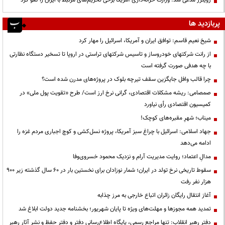
رویترز مدعی شد: وزارت خزانه‌داری آمریکا برخی تحریم‌های مرتبط با ایران را لغو کرد
پربازدید ها
شیخ نعیم قاسم: توافق ایران و آمریکا، اسرائیل را مهار کرد
از رانت‌ شرکتهای خودروساز و تاسیس شرکتهای تراستی در اروپا تا تسخیر دستگاه نظارتی
با چه هدفی صورت گرفته است
چرا قالب وافل جایگزین سقف تیرچه بلوک در پروژه‌های مدرن شده است؟
صمصامی: ریشه مشکلات اقتصادی، گرانی نرخ ارز است/ طرح «تقویت پول ملی» در
کمیسیون اقتصادی رأی نیاورد
میناب؛ شهرِ مقبره‌های کوچک!
جهاد اسلامی: اسرائیل با چراغ سبز آمریکا، پروژه نسل‌کشی و کوچ اجباری مردم غزه را
ادامه می‌دهد
مدالِ اعتماد؛ روایت مدیریت آرام و نزدیک محمود خسروی‌وفا
سقوط تاریخی نرخ تولد در ایران؛ شمار نوزادان برای نخستین بار در ۶۰ سال گذشته زیر ۹۰۰
هزار نفر رفت
آغاز انتقال رایگان زائران اتباع خارجی به مرز چذابه
تمدید همه مجوزها و مهلت‌های ویژه تا پایان شهریور؛ بخشنامه جدید دولت ابلاغ شد
دفتر رهبر انقلاب: تنها مراجع رسمی، پایگاه اطلاع‌رسانی دفتر و دفتر حفظ و نشر آثار رهبر