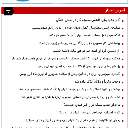
آخرین اخبار
گام جدید برای کاهش مصرف گاز در بخش خانگی
شکنجه رئیس بیمارستان کمال عدوان غزه در زندان رژیم صهیونیستی
تنگه هرمز قابل معامله نیست برای آمریکا معبر باز نکنید
پیامدهای کنوانسیون خزر از واگذاری بحرین هم زیان‌بارتر است
از دشمن ذره ای امید خیرخواهی نباید داشته باشیم
موکب شهدای رزکان؛ ۱۵۲ شب همدلی، خدمت و میزبانی از مردم ولایت‌مدار شهریار
پل شهرستان پل‌سفید پس از ۲۵ سال به مرحله بهره‌برداری رسید
گستره امپراتوری ایران در ۵ قرن پیش از میلاد؛ تصویری از ایران ۲۵ قرن پیش
وحدت مکرّراً و مؤکّداً تذکر داده شد
پزشکیان: تنها کسانی که در خیابان بودند ایران را نگه نداشتند همه سهیم هستند
نشست چهارجانبه سعودی، پاکستان، مصر و ترکیه با تاکید بر کنترل تنش‌ها
ماجرای نصب سنگ مزار اکبر عبدی چیست؟
کدام اهداف زیرساختی در مدار ایران قرار دارد؟
بحران اینفانتینو؛ از طرح جنجالی تا اتهام باج‌خواهی و قربانی کردن اسپانیا