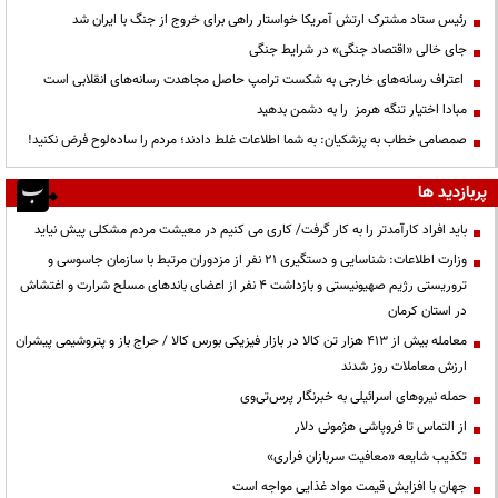
رئیس ستاد مشترک ارتش آمریکا خواستار راهی برای خروج از جنگ با ایران شد
جای خالی «اقتصاد جنگی» در شرایط جنگی
اعتراف رسانه‌های خارجی به شکست ترامپ حاصل مجاهدت رسانه‌های انقلابی است
مبادا اختیار تنگه هرمز را به دشمن بدهید
صمصامی خطاب به پزشکیان: به شما اطلاعات غلط دادند؛ مردم را ساده‌لوح فرض نکنید!
پربازدید ها
باید افراد کارآمدتر را به کار گرفت/ کاری می کنیم در معیشت مردم مشکلی پیش نیاید
وزارت اطلاعات: شناسایی و دستگیری ۲۱ نفر از مزدوران مرتبط با سازمان جاسوسی و
تروریستی رژیم صهیونیستی و بازداشت ۴ نفر از اعضای باندهای مسلح شرارت و اغتشاش
در استان کرمان
معامله بیش از ۴۱۳ هزار تن کالا در بازار فیزیکی بورس کالا / حراج باز و پتروشیمی پیشران
ارزش معاملات روز شدند
حمله نیروهای اسرائیلی به خبرنگار پرس‌تی‌وی
از التماس تا فروپاشی هژمونی دلار
تکذیب شایعه «معافیت سربازان فراری»
جهان با افزایش قیمت مواد غذایی مواجه است