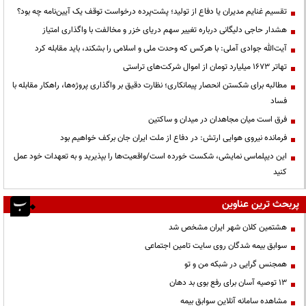
تقسیم غنایم مدیران یا دفاع از تولید؛ پشت‌پرده درخواست توقف یک آیین‌نامه چه بود؟
هشدار حاجی دلیگانی درباره تغییر سهم دریای خزر و مخالفت با واگذاری امتیاز
آیت‌الله جوادی آملی: با هرکس که وحدت ملی و اسلامی را بشکند، باید مقابله کرد
تهاتر ۱۶۷۳ میلیارد تومان از اموال شرکت‌های تراستی
مطالبه برای شکستن انحصار پیمانکاری؛ نظارت دقیق بر واگذاری پروژه‌ها، راهکار مقابله با
فساد
فرق است میان مجاهدان در میدان و ساکتین
فرمانده نیروی هوایی ارتش: در دفاع از ملت ایران جان برکف خواهیم بود
این دیپلماسی نمایشی، شکست خورده است/واقعیت‌ها را بپذیرید و به تعهدات خود عمل
کنید
پربحث ترین عناوین
هشتمین کلان شهر ایران مشخص شد
سوابق بیمه شدگان روی سایت تامین اجتماعی
همجنس گرایی در شبکه من و تو
13 توصیه آسان برای رفع بوی بد دهان
مشاهده سامانه آنلاين سوابق بیمه