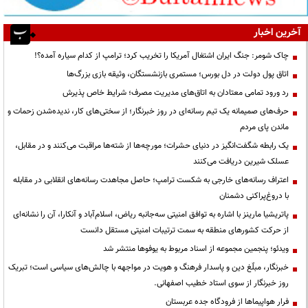
آخرین اخبار
چاک شومر: جنگ ایران اشتغال آمریکا را تخریب کرد؛ ترامپ از کدام سیاره آمده؟!
اتاق پول دولت در دل بورس؛ مستمری بازنشستگان، وثیقه بازی بزرگ‌ها
رد ورود تمامی معتادان به اتاق‌های مدیریت مصرف؛ شرایط خاص پذیرش
حرف‌های صمیمانه یک تیم رسانه‌ای در روز خبرنگار؛ از سختی‌های کار، ندیده‌شدن زحمات و
ماندن پای مردم
یک رابطه شگفت‌انگیز در دنیای حشرات؛ مورچه‌ها از شته‌ها مراقبت می‌کنند و در مقابل،
عسلک شیرین دریافت می‌کنند
اعتراف رسانه‌های خارجی به شکست ترامپ؛ حاصل مجاهدت رسانه‌های انقلابی در مقابله
با دروغ‌پراکنی دشمنان
پاتریشیا مارینز با اشاره به توافق امنیتی سه‌جانبه ریاض، اسلام‌آباد و آنکارا، آن را نشانه‌ای
از حرکت کشورهای منطقه به سمت ترتیبات امنیتی مستقل دانست
ویدئو؛ پنجمین مجموعه از اسناد مربوط به یوفوها منتشر شد
خبرنگار، مبلّغ دین و پاسدار فرهنگ و هویت در مواجهه با چالش‌های سیاسی است؛ تبریک
روز خبرنگار از سوی استاد خطیب اصفهانی.
فرار هواپیماها از فرودگاه جده عربستان