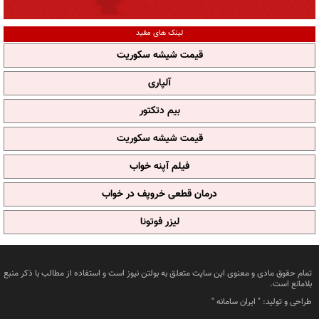
لینک های مفید
قیمت شیشه سکوریت
آلپاری
بیم دتکتور
قیمت شیشه سکوریت
فیلم آپنه خواب
درمان قطعی خروپف در خواب
لیزر فوتونا
تمام حقوق مادی و معنوی این سایت متعلق به بولتن نیوز است و استفاده از مطالب با ذکر منبع
بلامانع است.
طراحی و تولید: "
ایران سامانه
"