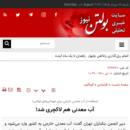
شنبه ۱۷ مرداد ۱۴۰۵
|
Saturday , 08 August 2026
از
و
ته
اتمام ریل‌گذاری راه‌آهن چابهار ـ زاهدان تا یک ماه آینده
ن
نو
کد خبر:
۷۲۹۳۸۱
تاریخ انتشار:
۰۱ تير ۱۴۰۰ - ۱۰:۳۰
صفحه نخست
»
اقتصادی
»
گوناگون
‍‍‍ پ
پ
استفاده از آب معدنی خارجی برای مهمانی‌های لوکس!
آب معدنی هم لاکچری شد!
دبیر انجمن بنکداران تهران گفت: آب معدنی خارجی به کشور وارد می‌شود و