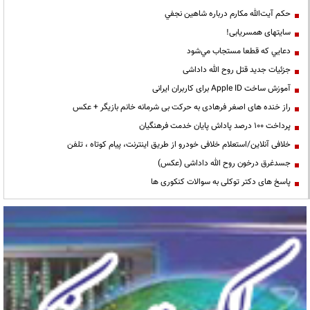
حكم آيت‌الله مكارم درباره شاهين نجفي
سایتهای همسریابی!
دعايي كه قطعا مستجاب مي‌شود
جزئیات جدید قتل روح الله داداشی
آموزش ساخت Apple ID برای کاربران ایرانی
راز خنده های اصغر فرهادی به حرکت بی شرمانه خانم بازیگر + عکس
پرداخت ۱۰۰ درصد پاداش پایان خدمت فرهنگیان
خلافی آنلاین/استعلام خلافی خودرو از طریق اینترنت، پیام کوتاه ، تلفن
جسدغرق درخون روح الله داداشی (عکس)
پاسخ های دکتر توکلی به سوالات کنکوری ها