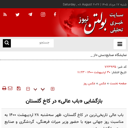
شنبه ۱۷ مرداد ۱۴۰۵
|
Saturday , 08 August 2026
از
و
ته
نمایشگاه صنایع‌دستی «از ریشه تا امروز» - کرج
ن
نو
کد خبر:
۷۲۳۹۳۵
تاریخ انتشار:
۳۰ ارديبهشت ۱۴۰۰ - ۱۱:۲۳
صفحه نخست
»
عکس
»
عکس روز
‍‍‍ پ
پ
بازگشایی «باب عالی» در کاخ گلستان
باب عالی تاریخی‌ترین در کاخ گلستان، ظهر سه‌شنبه ۲۸ اردیبهشت ۱۴۰۰ به
مناسبت روز جهانی موزه با حضور وزیر میراث فرهنگی، گردشگری و صنایع