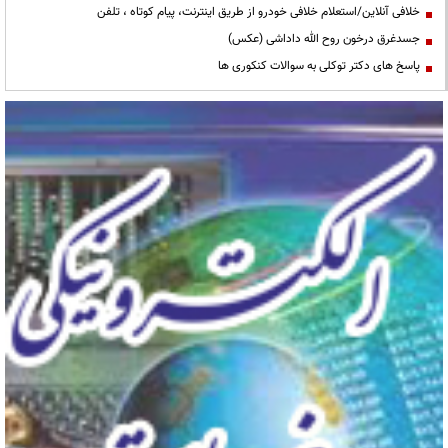
خلافی آنلاین/استعلام خلافی خودرو از طریق اینترنت، پیام کوتاه ، تلفن
جسدغرق درخون روح الله داداشی (عکس)
پاسخ های دکتر توکلی به سوالات کنکوری ها