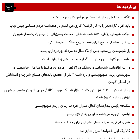
پربازدید ها
تنگه هرمز قابل معامله نیست برای آمریکا معبر باز نکنید
باید افراد کارآمدتر را به کار گرفت/ کاری می کنیم در معیشت مردم مشکلی پیش نیاید
موکب شهدای رزکان؛ ۱۵۲ شب همدلی، خدمت و میزبانی از مردم ولایت‌مدار شهریار
رویترز: هشدار صریح ایران خطر شروع جنگ را متوقف کرد
پل شهرستان پل‌سفید پس از ۲۵ سال به مرحله بهره‌برداری رسید
پیامدهای کنوانسیون خزر از واگذاری بحرین هم زیان‌بارتر است
وزارت اطلاعات: شناسایی و دستگیری ۲۱ نفر از مزدوران مرتبط با سازمان جاسوسی و
تروریستی رژیم صهیونیستی و بازداشت ۴ نفر از اعضای باندهای مسلح شرارت و اغتشاش
در استان کرمان
معامله بیش از ۴۱۳ هزار تن کالا در بازار فیزیکی بورس کالا / حراج باز و پتروشیمی پیشران
ارزش معاملات روز شدند
شکنجه رئیس بیمارستان کمال عدوان غزه در زندان رژیم صهیونیستی
ترامپ: ترجیح می‌دهم با ایران به توافق برسم
ونس: ایرانی‌ها طرف بسیار دشواری برای مذاکره هستند
کالابرگ این خانوارها امروز شارژ شد