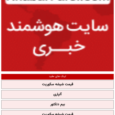
لینک های مفید
قیمت شیشه سکوریت
آلپاری
بیم دتکتور
قیمت شیشه سکوریت