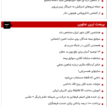
از دشمن ذره ای امید خیرخواهی نباید داشته باشیم
حمله نیروهای اسرائیلی به خبرنگار پرس‌تی‌وی
از التماس تا فروپاشی هژمونی دلار
پربحث ترین عناوین
هشتمین کلان شهر ایران مشخص شد
سوابق بیمه شدگان روی سایت تامین اجتماعی
همجنس گرایی در شبکه من و تو
13 توصیه آسان برای رفع بوی بد دهان
مشاهده سامانه آنلاين سوابق بیمه
حكم آيت‌الله مكارم درباره شاهين نجفي
سایتهای همسریابی!
دعايي كه قطعا مستجاب مي‌شود
جزئیات جدید قتل روح الله داداشی
آموزش ساخت Apple ID برای کاربران ایرانی
راز خنده های اصغر فرهادی به حرکت بی شرمانه خانم بازیگر + عکس
پرداخت ۱۰۰ درصد پاداش پایان خدمت فرهنگیان