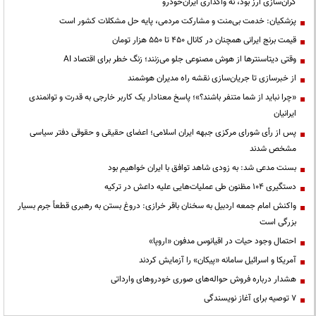
گران‌سازی ارز بود، نه واگذاری ایران‌خودرو
پزشکیان: خدمت بی‌منت و مشارکت مردمی، پایه حل مشکلات کشور است
قیمت‌ برنج ایرانی همچنان در کانال ۴۵۰ تا ۵۵۰ هزار تومان
وقتی دیتاسنترها از هوش مصنوعی جلو می‌زنند؛ زنگ خطر برای اقتصاد AI
از خبرسازی تا جریان‌سازی نقشه راه مدیران هوشمند
«چرا نباید از شما متنفر باشند؟»؛ پاسخ معنادار یک کاربر خارجی به قدرت و توانمندی
ایرانیان
پس از رأی شورای مرکزی جبهه ایران اسلامی؛ اعضای حقیقی و حقوقی دفتر سیاسی
مشخص شدند
بسنت مدعی شد: به زودی شاهد توافق با ایران خواهیم بود
دستگیری ۱۰۴ مظنون طی عملیات‌هایی علیه داعش در ترکیه
واکنش امام جمعه اردبیل به سخنان باقر خرازی: دروغ بستن به رهبری قطعاً جرم بسیار
بزرگی است
احتمال وجود حیات در اقیانوس مدفون «اروپا»
آمریکا و اسرائیل سامانه «پیکان» را آزمایش کردند
هشدار درباره فروش حواله‌های صوری خودروهای وارداتی
۷ توصیه برای آغاز نویسندگی