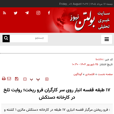
جمعه ۱۶ مرداد ۱۴۰۵
|
Friday , 07 August 2026
از
و
ته
درخواست شرکت گاز مازندران برای آمادگی مشترکان دربرابر زمستان
ن
نو
کد خبر:
۷۰۸۲۰۱
تاریخ انتشار:
۲۵ شهريور ۱۴۰۴ - ۱۰:۳۰
صفحه نخست
»
اقتصادی
»
گوناگون
‍‍‍ پ
پ
17 طبقه قفسه انبار روی سر کارگران فرو ریخت؛ روایت تلخ
در کارخانه دستکش
: فرو ریختن مرگبار قفسه انباری 17 طبقه در کارخانه دستکش مالزی 1 کشته و