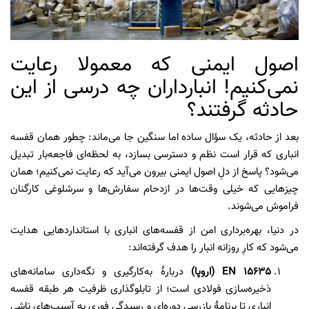
اصول ایمنی که معمولا رعایت
نمی‌کنیم! انبارداران چه درسی از این
حادثه گرفتند؟
بعد از حادثه، یک سؤال ساده اما سنگین جا می‌ماند: چطور همان قفسه
انباری که قرار است نظم و دسترسی بسازد، به لحظه‌ای فاجعه‌بار تبدیل
می‌شود؟ پاسخ از دلِ اصول ایمنی بیرون می‌آید که رعایت نمی‌کنیم؛ همان
چیزهایی که خیلی وقت‌ها در ازدحام سفارش‌ها و سرشلوغی کارگنان
فراموش می‌شوند.
در دنیا، بهره‌برداری امن از قفسه‌های انباری با استانداردهایی هدایت
می‌شود که کارِ روزانه انبار را هدف گرفته‌اند:
EN 15635 (اروپا)
دربارهٔ به‌کارگیری و نگه‌داری سامانه‌های
ذخیره‌سازی فولادی است؛ از تابلوگذاری ظرفیت هر طبقه قفسه
انباری تا برنامهٔ بازرسی دوره‌ای و رسیدگی فوری به آسیب‌های ناشی