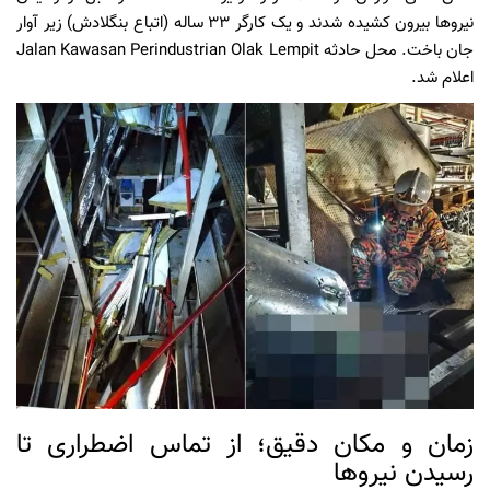
نیروها بیرون کشیده شدند و یک کارگر ۳۳ ساله (اتباع بنگلادش) زیر آوار
جان باخت. محل حادثه Jalan Kawasan Perindustrian Olak Lempit
اعلام شد.
زمان و مکان دقیق؛ از تماس اضطراری تا
رسیدن نیروها