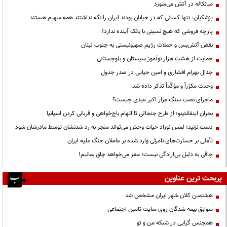
میانکاله در آتش می‌سوزد
پزشکیان: تنها کسانی که در خیابان بودند ایران را نگه نداشتند همه سهیم هستند
پارچه فروشی که هیچ نسبتی با بانک آینده ندارد!
نقض آتش‌بس و حملات رژیم صهیونیستی به جنوب لبنان
حمایت از هشت هزار نوآموز سیستان و بلوچستانی
جدال بهرام افشاری و امین حیایی در صدر جدول
وحدت مکرّراً و مؤکّداً تذکر داده شد
ماجرای نصب سنگ مزار اکبر عبدی چیست؟
بحران اینفانتینو؛ از طرح جنجالی تا اتهام باج‌خواهی و قربانی کردن اسپانیا
دست نزنید؛ لمس نوزاد حیات وحش می‌تواند منجر به رد شدنشان توسط مادرشان شود
تأملی بر خسارت‌های نامرئی وارد شده بر عاملان جنگ علیه ایران
چاقی به دلیل بی‌ارادگی نیست؛ مغز می‌خواهد چاق بمانیم!
پربحث ترین عناوین
هشتمین کلان شهر ایران مشخص شد
سوابق بیمه شدگان روی سایت تامین اجتماعی
همجنس گرایی در شبکه من و تو