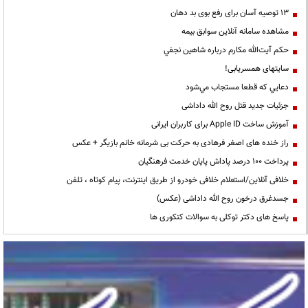
13 توصیه آسان برای رفع بوی بد دهان
مشاهده سامانه آنلاين سوابق بیمه
حكم آيت‌الله مكارم درباره شاهين نجفي
سایتهای همسریابی!
دعايي كه قطعا مستجاب مي‌شود
جزئیات جدید قتل روح الله داداشی
آموزش ساخت Apple ID برای کاربران ایرانی
راز خنده های اصغر فرهادی به حرکت بی شرمانه خانم بازیگر + عکس
پرداخت ۱۰۰ درصد پاداش پایان خدمت فرهنگیان
خلافی آنلاین/استعلام خلافی خودرو از طریق اینترنت، پیام کوتاه ، تلفن
جسدغرق درخون روح الله داداشی (عکس)
پاسخ های دکتر توکلی به سوالات کنکوری ها