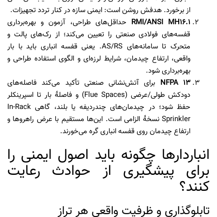
از برخورد. هدفش روشن است: ایمنی سازه در کنار تردد تجهیزات.
RMI/ANSI MH16.1
حداقل‌های طراحی، آزمون و بهره‌برداری
قفسه‌های فولادی صنعتی را تعیین می‌کند؛ از رک‌های پالت و
متحرک تا سامانه‌های AS/RS. یعنی قفسه انباری باید با بار
واقعی، ارتفاع چیدمان، شرایط لرزه‌ای و الگوی استفاده طراحی و
بهره‌برداری شود.
NFPA 13
برای آتش‌نشانی صنعتی تأکید می‌کند فاصله‌های
دودکش طولی/عرضی (Flue Spaces) و فاصلهٔ بار تا اسپرینکلر
حفظ شود؛ در چیدمان‌های چندردیفه یا بلند، گاهی In-Rack
Sprinkler نسخهٔ الزامی است. این‌ها مستقیم با عرض راهروها و
ارتفاع چیدمان روی قفسه انباری گره می‌خورند.
انباردارها چگونه باید اصول ایمنی را
برای پیشگیری از حوادث رعایت
کنند؟
تابلوگذاری و ظرفیت واقعی هر تراز