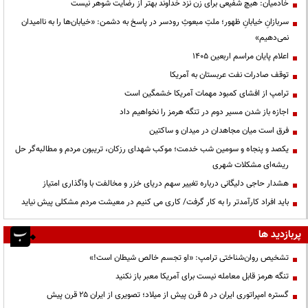
خادمیان: هیچ شفیعی برای زن نزد خداوند بهتر از رضایت شوهر نیست
سربازانِ خیابانِ ظهور؛ ملتِ مبعوثِ رودسر در پاسخ به دشمن: «خیابان‌ها را به ناامیدان
نمی‌دهیم»
اعلام پایان مراسم اربعین ۱۴۰۵
توقف صادرات نفت عربستان به آمریکا
ترامپ از افشای کمبود مهمات آمریکا خشمگین است
اجازه باز شدن مسیر دوم در تنگه هرمز را نخواهیم داد
فرق است میان مجاهدان در میدان و ساکتین
یکصد و پنجاه و سومین شب خدمت؛ موکب شهدای رزکان، تریبون مردم و مطالبه‌گر حل
ریشه‌ای مشکلات شهری
هشدار حاجی دلیگانی درباره تغییر سهم دریای خزر و مخالفت با واگذاری امتیاز
باید افراد کارآمدتر را به کار گرفت/ کاری می کنیم در معیشت مردم مشکلی پیش نیاید
پربازدید ها
تشخیص روان‌شناختی ترامپ: «او تجسم خالص شیطان است!»
تنگه هرمز قابل معامله نیست برای آمریکا معبر باز نکنید
گستره امپراتوری ایران در ۵ قرن پیش از میلاد؛ تصویری از ایران ۲۵ قرن پیش