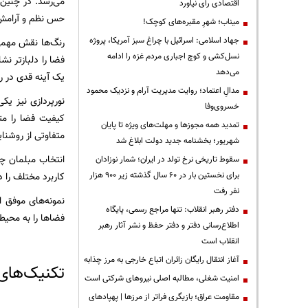
می‌رسد. در چنین
اقتصادی رأی نیاورد
حس نظم و آرامش 
میناب؛ شهرِ مقبره‌های کوچک!
جهاد اسلامی: اسرائیل با چراغ سبز آمریکا، پروژه
رنگ‌ها نقش مهمی 
نسل‌کشی و کوچ اجباری مردم غزه را ادامه
فضا را دلبازتر ن
می‌دهد
یک آینه قدی در را
مدالِ اعتماد؛ روایت مدیریت آرام و نزدیک محمود
نورپردازی نیز یک
خسروی‌وفا
کیفیت فضا را متح
تمدید همه مجوزها و مهلت‌های ویژه تا پایان
متفاوتی از روشنای
شهریور؛ بخشنامه جدید دولت ابلاغ شد
انتخاب مبلمان چ
سقوط تاریخی نرخ تولد در ایران؛ شمار نوزادان
کاربرد مختلف را د
برای نخستین بار در ۶۰ سال گذشته زیر ۹۰۰ هزار
نفر رفت
نمونه‌های موفق ا
دفتر رهبر انقلاب: تنها مراجع رسمی، پایگاه
فضاها را به محیطی
اطلاع‌رسانی دفتر و دفتر حفظ و نشر آثار رهبر
انقلاب است
آغاز انتقال رایگان زائران اتباع خارجی به مرز چذابه
تکنیک‌های
‌امنیت شغلی، مطالبه اصلی نیروهای شرکتی است
مقاومت عراق؛ بازیگری فراتر از مرزها | پهپادهای