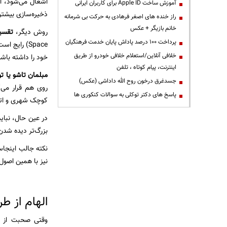
اشغال می‌شود، ام
آموزش ساخت Apple ID برای کاربران ایرانی
ذخیره‌سازی بیشتری
راز خنده های اصغر فرهادی به حرکت بی شرمانه
خانم بازیگر + عکس
روش دیگر،
تقسیم
پرداخت ۱۰۰ درصد پاداش پایان خدمت فرهنگیان
Space) رای
خلافی آنلاین/استعلام خلافی خودرو از طریق
خود را داشته باشد
اینترنت، پیام کوتاه ، تلفن
مبلمان تاشو یا تو
جسدغرق درخون روح الله داداشی (عکس)
روی هم قرار می‌
پاسخ های دکتر توکلی به سوالات کنکوری ها
کوچک شهری و اتاق‌
در عین حال، نباید
بزرگ‌تر دیده شدن
نکته جالب اینجاس
نیز با همین اصول 
الهام از ط
وقتی صحبت از فض