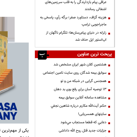
عراقی پیام بازدارندگی را به قلب سرزمین‌های
اشغالی رساندند
هزینه گزاف، دستاورد صفر؛ برگه رأی، پاسخی به
ماجراجویی ترامپ
زلزله در دنیای پیام‌رسان‌ها؛ تلگرام ناگهان از
اپ‌استور اپل حذف شد
پربحث ترین عناوین
هشتمین کلان شهر ایران مشخص شد
سوابق بیمه شدگان روی سایت تامین اجتماعی
همجنس گرایی در شبکه من و تو
13 توصیه آسان برای رفع بوی بد دهان
مشاهده سامانه آنلاين سوابق بیمه
حكم آيت‌الله مكارم درباره شاهين نجفي
سایتهای همسریابی!
دعايي كه قطعا مستجاب مي‌شود
یکی از مهم‌ترین 
جزئیات جدید قتل روح الله داداشی