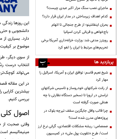
ماجرای نصب سنگ مزار اکبر عبدی چیست؟
کدام اهداف زیرساختی در مدار ایران قرار دارد؟
این روزها زندگی 
بحران اینفانتینو؛ از طرح جنجالی تا اتهام
دانشجویی و حتی ک
باج‌خواهی و قربانی کردن اسپانیا
دارد. بسیاری از 
رویترز مدعی شد: وزارت خزانه‌داری آمریکا برخی
موضوع بر کیفیت زن
تحریم‌های مرتبط با ایران را لغو کرد
از سوی دیگر، طرا
پربازدید ها
انتخاب درست رنگ‌
می‌تواند کوچک‌تر
شیخ نعیم قاسم: توافق ایران و آمریکا، اسرائیل را
مهار کرد
در این مقاله قصد
از رانت‌ شرکتهای خودروساز و تاسیس شرکتهای
بیشترین کارایی ر
تراستی در اروپا تا تسخیر دستگاه نظارتی با چه
بررسی کنیم.
هدفی صورت گرفته است
اصول کلی
چرا قالب وافل جایگزین سقف تیرچه بلوک در
پروژه‌های مدرن شده است؟
وقتی صحبت از طر
صمصامی: ریشه مشکلات اقتصادی، گرانی نرخ ارز
مینیمالیسم است.
است/ طرح «تقویت پول ملی» در کمیسیون