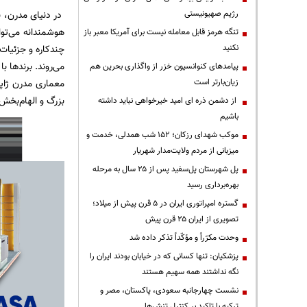
رژیم صهیونیستی
در دنیای مدرن، ب
هوشمندانه می‌توا
تنگه هرمز قابل معامله نیست برای آمریکا معبر باز
نکنید
چندکاره و جزئیات 
می‌روند. برندها 
پیامدهای کنوانسیون خزر از واگذاری بحرین هم
زیان‌بارتر است
معماری مدرن ژاپ
بزرگ و الهام‌بخش 
از دشمن ذره ای امید خیرخواهی نباید داشته
باشیم
موکب شهدای رزکان؛ ۱۵۲ شب همدلی، خدمت و
میزبانی از مردم ولایت‌مدار شهریار
پل شهرستان پل‌سفید پس از ۲۵ سال به مرحله
بهره‌برداری رسید
گستره امپراتوری ایران در ۵ قرن پیش از میلاد؛
تصویری از ایران ۲۵ قرن پیش
وحدت مکرّراً و مؤکّداً تذکر داده شد
پزشکیان: تنها کسانی که در خیابان بودند ایران را
نگه نداشتند همه سهیم هستند
نشست چهارجانبه سعودی، پاکستان، مصر و
ترکیه با تاکید بر کنترل تنش‌ها