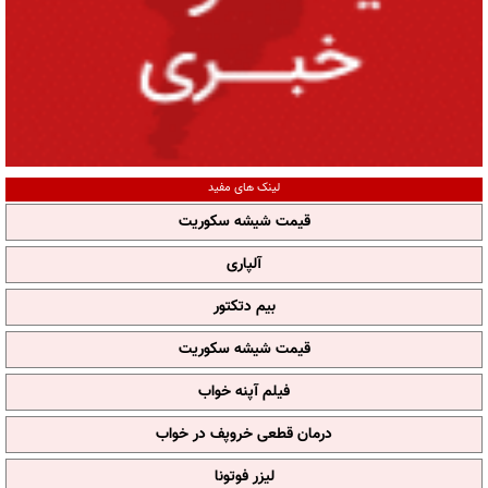
لینک های مفید
قیمت شیشه سکوریت
آلپاری
بیم دتکتور
قیمت شیشه سکوریت
فیلم آپنه خواب
درمان قطعی خروپف در خواب
لیزر فوتونا