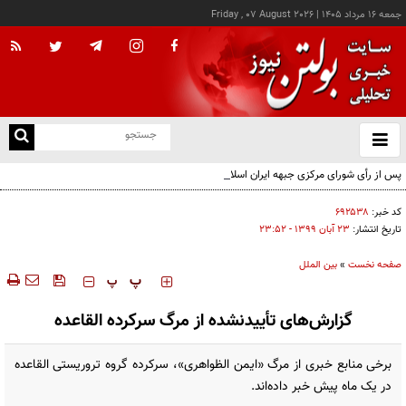
جمعه ۱۶ مرداد ۱۴۰۵
|
Friday , 07 August 2026
از
و
ته
پس از رأی شورای مرکزی جبهه ایران اسلامی؛ اعضای حقیقی و حقوقی دفتر سیاسی مشخص
ن
شدند
نو
کد خبر:
۶۹۲۵۳۸
تاریخ انتشار:
۲۳ آبان ۱۳۹۹ - ۲۳:۵۲
صفحه نخست
»
بین الملل
‍‍‍ پ
پ
گزارش‌های تأییدنشده از مرگ سرکرده القاعده
برخی منابع خبری از مرگ «ایمن الظواهری»، سرکرده گروه تروریستی القاعده
در یک ماه پیش خبر داده‌اند.