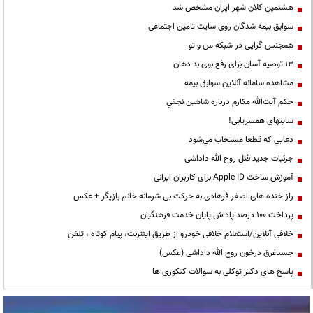
هشتمین کلان شهر ایران مشخص شد
سوابق بیمه شدگان روی سایت تامین اجتماعی
همجنس گرایی در شبکه من و تو
13 توصیه آسان برای رفع بوی بد دهان
مشاهده سامانه آنلاين سوابق بیمه
حكم آيت‌الله مكارم درباره شاهين نجفي
سایتهای همسریابی!
دعايي كه قطعا مستجاب مي‌شود
جزئیات جدید قتل روح الله داداشی
آموزش ساخت Apple ID برای کاربران ایرانی
راز خنده های اصغر فرهادی به حرکت بی شرمانه خانم بازیگر + عکس
پرداخت ۱۰۰ درصد پاداش پایان خدمت فرهنگیان
خلافی آنلاین/استعلام خلافی خودرو از طریق اینترنت، پیام کوتاه ، تلفن
جسدغرق درخون روح الله داداشی (عکس)
پاسخ های دکتر توکلی به سوالات کنکوری ها