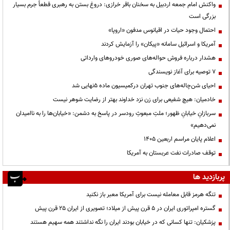
واکنش امام جمعه اردبیل به سخنان باقر خرازی: دروغ بستن به رهبری قطعاً جرم بسیار
بزرگی است
احتمال وجود حیات در اقیانوس مدفون «اروپا»
آمریکا و اسرائیل سامانه «پیکان» را آزمایش کردند
هشدار درباره فروش حواله‌های صوری خودروهای وارداتی
۷ توصیه برای آغاز نویسندگی
احیای شن‌چاله‌های جنوب تهران درکمیسیون ماده ۵نهایی شد
خادمیان: هیچ شفیعی برای زن نزد خداوند بهتر از رضایت شوهر نیست
سربازانِ خیابانِ ظهور؛ ملتِ مبعوثِ رودسر در پاسخ به دشمن: «خیابان‌ها را به ناامیدان
نمی‌دهیم»
اعلام پایان مراسم اربعین ۱۴۰۵
توقف صادرات نفت عربستان به آمریکا
پربازدید ها
تنگه هرمز قابل معامله نیست برای آمریکا معبر باز نکنید
گستره امپراتوری ایران در ۵ قرن پیش از میلاد؛ تصویری از ایران ۲۵ قرن پیش
پزشکیان: تنها کسانی که در خیابان بودند ایران را نگه نداشتند همه سهیم هستند