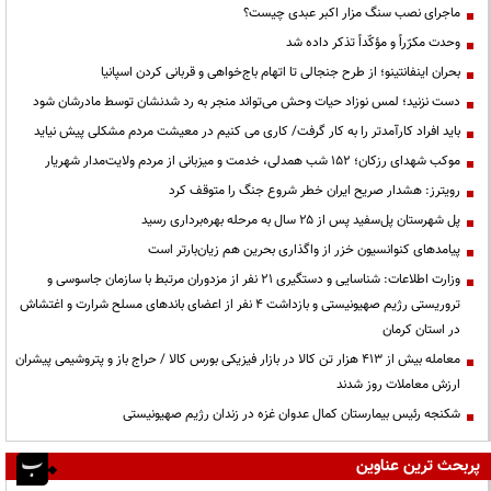
ماجرای نصب سنگ مزار اکبر عبدی چیست؟
وحدت مکرّراً و مؤکّداً تذکر داده شد
بحران اینفانتینو؛ از طرح جنجالی تا اتهام باج‌خواهی و قربانی کردن اسپانیا
دست نزنید؛ لمس نوزاد حیات وحش می‌تواند منجر به رد شدنشان توسط مادرشان شود
باید افراد کارآمدتر را به کار گرفت/ کاری می کنیم در معیشت مردم مشکلی پیش نیاید
موکب شهدای رزکان؛ ۱۵۲ شب همدلی، خدمت و میزبانی از مردم ولایت‌مدار شهریار
رویترز: هشدار صریح ایران خطر شروع جنگ را متوقف کرد
پل شهرستان پل‌سفید پس از ۲۵ سال به مرحله بهره‌برداری رسید
پیامدهای کنوانسیون خزر از واگذاری بحرین هم زیان‌بارتر است
وزارت اطلاعات: شناسایی و دستگیری ۲۱ نفر از مزدوران مرتبط با سازمان جاسوسی و
تروریستی رژیم صهیونیستی و بازداشت ۴ نفر از اعضای باندهای مسلح شرارت و اغتشاش
در استان کرمان
معامله بیش از ۴۱۳ هزار تن کالا در بازار فیزیکی بورس کالا / حراج باز و پتروشیمی پیشران
ارزش معاملات روز شدند
شکنجه رئیس بیمارستان کمال عدوان غزه در زندان رژیم صهیونیستی
پربحث ترین عناوین