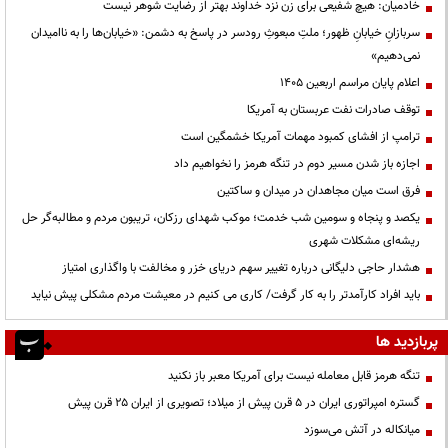
خادمیان: هیچ شفیعی برای زن نزد خداوند بهتر از رضایت شوهر نیست
سربازانِ خیابانِ ظهور؛ ملتِ مبعوثِ رودسر در پاسخ به دشمن: «خیابان‌ها را به ناامیدان
نمی‌دهیم»
اعلام پایان مراسم اربعین ۱۴۰۵
توقف صادرات نفت عربستان به آمریکا
ترامپ از افشای کمبود مهمات آمریکا خشمگین است
اجازه باز شدن مسیر دوم در تنگه هرمز را نخواهیم داد
فرق است میان مجاهدان در میدان و ساکتین
یکصد و پنجاه و سومین شب خدمت؛ موکب شهدای رزکان، تریبون مردم و مطالبه‌گر حل
ریشه‌ای مشکلات شهری
هشدار حاجی دلیگانی درباره تغییر سهم دریای خزر و مخالفت با واگذاری امتیاز
باید افراد کارآمدتر را به کار گرفت/ کاری می کنیم در معیشت مردم مشکلی پیش نیاید
پربازدید ها
تنگه هرمز قابل معامله نیست برای آمریکا معبر باز نکنید
گستره امپراتوری ایران در ۵ قرن پیش از میلاد؛ تصویری از ایران ۲۵ قرن پیش
میانکاله در آتش می‌سوزد