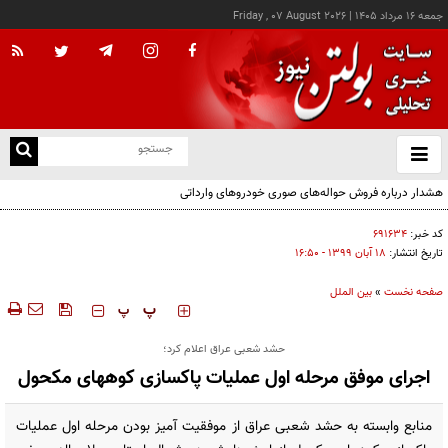
جمعه ۱۶ مرداد ۱۴۰۵
|
Friday , 07 August 2026
از
و
ته
هشدار درباره فروش حواله‌های صوری خودروهای وارداتی
ن
نو
کد خبر:
۶۹۱۶۳۴
تاریخ انتشار:
۱۸ آبان ۱۳۹۹ - ۱۶:۵۰
صفحه نخست
»
بین الملل
‍‍‍ پ
پ
حشد شعبی عراق اعلام کرد؛
اجرای موفق مرحله اول عملیات پاکسازی کوههای مکحول
منابع وابسته به حشد شعبی عراق از موفقیت آمیز بودن مرحله اول عملیات