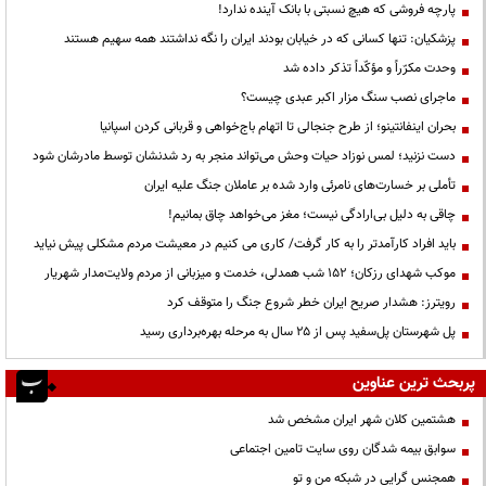
پارچه فروشی که هیچ نسبتی با بانک آینده ندارد!
پزشکیان: تنها کسانی که در خیابان بودند ایران را نگه نداشتند همه سهیم هستند
وحدت مکرّراً و مؤکّداً تذکر داده شد
ماجرای نصب سنگ مزار اکبر عبدی چیست؟
بحران اینفانتینو؛ از طرح جنجالی تا اتهام باج‌خواهی و قربانی کردن اسپانیا
دست نزنید؛ لمس نوزاد حیات وحش می‌تواند منجر به رد شدنشان توسط مادرشان شود
تأملی بر خسارت‌های نامرئی وارد شده بر عاملان جنگ علیه ایران
چاقی به دلیل بی‌ارادگی نیست؛ مغز می‌خواهد چاق بمانیم!
باید افراد کارآمدتر را به کار گرفت/ کاری می کنیم در معیشت مردم مشکلی پیش نیاید
موکب شهدای رزکان؛ ۱۵۲ شب همدلی، خدمت و میزبانی از مردم ولایت‌مدار شهریار
رویترز: هشدار صریح ایران خطر شروع جنگ را متوقف کرد
پل شهرستان پل‌سفید پس از ۲۵ سال به مرحله بهره‌برداری رسید
پربحث ترین عناوین
هشتمین کلان شهر ایران مشخص شد
سوابق بیمه شدگان روی سایت تامین اجتماعی
همجنس گرایی در شبکه من و تو