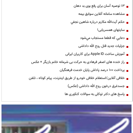
13 توصیه آسان برای رفع بوی بد دهان
مشاهده سامانه آنلاين سوابق بیمه
حكم آيت‌الله مكارم درباره شاهين نجفي
سایتهای همسریابی!
دعايي كه قطعا مستجاب مي‌شود
جزئیات جدید قتل روح الله داداشی
آموزش ساخت Apple ID برای کاربران ایرانی
راز خنده های اصغر فرهادی به حرکت بی شرمانه خانم بازیگر + عکس
پرداخت ۱۰۰ درصد پاداش پایان خدمت فرهنگیان
خلافی آنلاین/استعلام خلافی خودرو از طریق اینترنت، پیام کوتاه ، تلفن
جسدغرق درخون روح الله داداشی (عکس)
پاسخ های دکتر توکلی به سوالات کنکوری ها