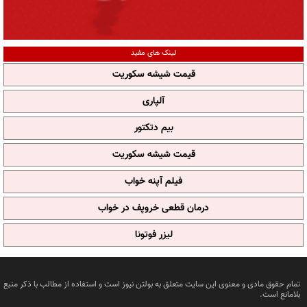
لینک های مفید
قیمت شیشه سکوریت
آلپاری
بیم دتکتور
قیمت شیشه سکوریت
فیلم آپنه خواب
درمان قطعی خروپف در خواب
لیزر فوتونا
تمام حقوق مادی و معنوی این سایت متعلق به بولتن نیوز است و استفاده از مطالب با ذکر منبع
بلامانع است.