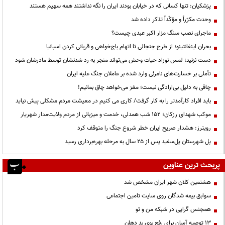
پزشکیان: تنها کسانی که در خیابان بودند ایران را نگه نداشتند همه سهیم هستند
وحدت مکرّراً و مؤکّداً تذکر داده شد
ماجرای نصب سنگ مزار اکبر عبدی چیست؟
بحران اینفانتینو؛ از طرح جنجالی تا اتهام باج‌خواهی و قربانی کردن اسپانیا
دست نزنید؛ لمس نوزاد حیات وحش می‌تواند منجر به رد شدنشان توسط مادرشان شود
تأملی بر خسارت‌های نامرئی وارد شده بر عاملان جنگ علیه ایران
چاقی به دلیل بی‌ارادگی نیست؛ مغز می‌خواهد چاق بمانیم!
باید افراد کارآمدتر را به کار گرفت/ کاری می کنیم در معیشت مردم مشکلی پیش نیاید
موکب شهدای رزکان؛ ۱۵۲ شب همدلی، خدمت و میزبانی از مردم ولایت‌مدار شهریار
رویترز: هشدار صریح ایران خطر شروع جنگ را متوقف کرد
پل شهرستان پل‌سفید پس از ۲۵ سال به مرحله بهره‌برداری رسید
پربحث ترین عناوین
هشتمین کلان شهر ایران مشخص شد
سوابق بیمه شدگان روی سایت تامین اجتماعی
همجنس گرایی در شبکه من و تو
13 توصیه آسان برای رفع بوی بد دهان