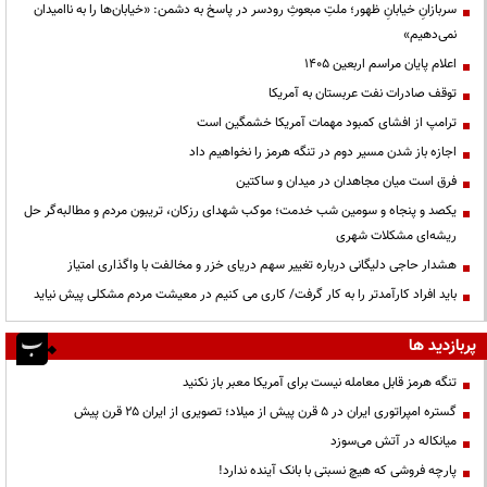
سربازانِ خیابانِ ظهور؛ ملتِ مبعوثِ رودسر در پاسخ به دشمن: «خیابان‌ها را به ناامیدان
نمی‌دهیم»
اعلام پایان مراسم اربعین ۱۴۰۵
توقف صادرات نفت عربستان به آمریکا
ترامپ از افشای کمبود مهمات آمریکا خشمگین است
اجازه باز شدن مسیر دوم در تنگه هرمز را نخواهیم داد
فرق است میان مجاهدان در میدان و ساکتین
یکصد و پنجاه و سومین شب خدمت؛ موکب شهدای رزکان، تریبون مردم و مطالبه‌گر حل
ریشه‌ای مشکلات شهری
هشدار حاجی دلیگانی درباره تغییر سهم دریای خزر و مخالفت با واگذاری امتیاز
باید افراد کارآمدتر را به کار گرفت/ کاری می کنیم در معیشت مردم مشکلی پیش نیاید
پربازدید ها
تنگه هرمز قابل معامله نیست برای آمریکا معبر باز نکنید
گستره امپراتوری ایران در ۵ قرن پیش از میلاد؛ تصویری از ایران ۲۵ قرن پیش
میانکاله در آتش می‌سوزد
پارچه فروشی که هیچ نسبتی با بانک آینده ندارد!