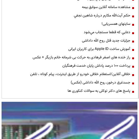
مشاهده سامانه آنلاين سوابق بیمه
حكم آيت‌الله مكارم درباره شاهين نجفي
سایتهای همسریابی!
دعايي كه قطعا مستجاب مي‌شود
جزئیات جدید قتل روح الله داداشی
آموزش ساخت Apple ID برای کاربران ایرانی
راز خنده های اصغر فرهادی به حرکت بی شرمانه خانم بازیگر + عکس
پرداخت ۱۰۰ درصد پاداش پایان خدمت فرهنگیان
خلافی آنلاین/استعلام خلافی خودرو از طریق اینترنت، پیام کوتاه ، تلفن
جسدغرق درخون روح الله داداشی (عکس)
پاسخ های دکتر توکلی به سوالات کنکوری ها