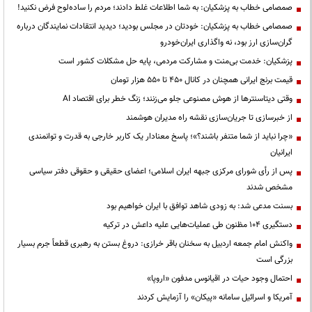
صمصامی خطاب به پزشکیان: به شما اطلاعات غلط دادند؛ مردم را ساده‌لوح فرض نکنید!
صمصامی خطاب به پزشکیان: خودتان در مجلس بودید؛ دیدید انتقادات نمایندگان درباره
گران‌سازی ارز بود، نه واگذاری ایران‌خودرو
پزشکیان: خدمت بی‌منت و مشارکت مردمی، پایه حل مشکلات کشور است
قیمت‌ برنج ایرانی همچنان در کانال ۴۵۰ تا ۵۵۰ هزار تومان
وقتی دیتاسنترها از هوش مصنوعی جلو می‌زنند؛ زنگ خطر برای اقتصاد AI
از خبرسازی تا جریان‌سازی نقشه راه مدیران هوشمند
«چرا نباید از شما متنفر باشند؟»؛ پاسخ معنادار یک کاربر خارجی به قدرت و توانمندی
ایرانیان
پس از رأی شورای مرکزی جبهه ایران اسلامی؛ اعضای حقیقی و حقوقی دفتر سیاسی
مشخص شدند
بسنت مدعی شد: به زودی شاهد توافق با ایران خواهیم بود
دستگیری ۱۰۴ مظنون طی عملیات‌هایی علیه داعش در ترکیه
واکنش امام جمعه اردبیل به سخنان باقر خرازی: دروغ بستن به رهبری قطعاً جرم بسیار
بزرگی است
احتمال وجود حیات در اقیانوس مدفون «اروپا»
آمریکا و اسرائیل سامانه «پیکان» را آزمایش کردند