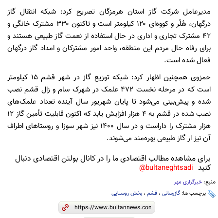
مدیرعامل شرکت گاز استان هرمزگان تصریح کرد: شبکه انتقال گاز
درگهان، هُلُر و کووه‌ای ۱۲۰ کیلومتر است و تاکنون ۳۳۰ مشترک خانگی و
۴۲ مشترک تجاری و اداری در حال استفاده از نعمت گاز طبیعی هستند و
برای رفاه حال مردم این منطقه، واحد امور مشترکان و امداد گاز درگهان
فعال شده است.
حمزوی همچنین اظهار کرد: شبکه توزیع گاز در شهر قشم ۱۵ کیلومتر
است که در مرحله نخست ۴۷۲ علمک در شهرک سام و زال قشم نصب
شده و پیش‌بینی می‌شود تا پایان شهریور سال آینده تعداد علمک‌های
نصب شده در قشم به ۴ هزار افزایش یابد که اکنون قابلیت تأمین گاز ۱۲
هزار مشترک را داراست و در سال ۱۴۰۰ نیز شهر سوزا و روستاهای اطراف
آن نیز از گاز طبیعی بهره‌مند می‌شوند.
برای مشاهده مطالب اقتصادی ما را در کانال بولتن اقتصادی دنبال
کنید
bultaneghtsadi@
منبع:
خبرگزاری مهر
برچسب ها:
گازرسانی
،
قشم
،
بخش روستایی