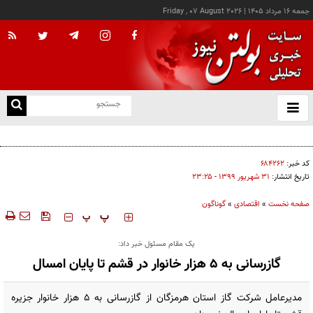
جمعه ۱۶ مرداد ۱۴۰۵
|
Friday , 07 August 2026
از
و
ته
کالابرگ این خانوارها امروز شارژ شد
ن
نو
کد خبر:
۶۸۴۲۶۲
تاریخ انتشار:
۳۱ شهريور ۱۳۹۹ - ۲۳:۲۵
صفحه نخست
»
اقتصادی
»
گوناگون
‍‍‍ پ
پ
یک مقام مسئول خبر داد:
گازرسانی به ۵ هزار خانوار در قشم تا پایان امسال
مدیرعامل شرکت گاز استان هرمزگان از گازرسانی به ۵ هزار خانوار جزیره