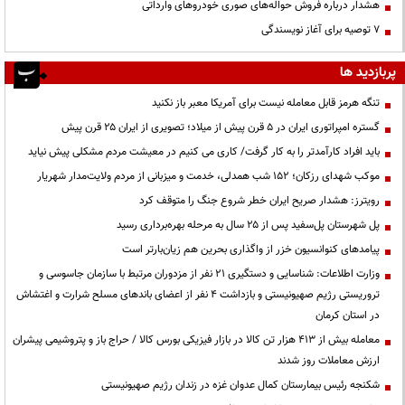
هشدار درباره فروش حواله‌های صوری خودروهای وارداتی
۷ توصیه برای آغاز نویسندگی
پربازدید ها
تنگه هرمز قابل معامله نیست برای آمریکا معبر باز نکنید
گستره امپراتوری ایران در ۵ قرن پیش از میلاد؛ تصویری از ایران ۲۵ قرن پیش
باید افراد کارآمدتر را به کار گرفت/ کاری می کنیم در معیشت مردم مشکلی پیش نیاید
موکب شهدای رزکان؛ ۱۵۲ شب همدلی، خدمت و میزبانی از مردم ولایت‌مدار شهریار
رویترز: هشدار صریح ایران خطر شروع جنگ را متوقف کرد
پل شهرستان پل‌سفید پس از ۲۵ سال به مرحله بهره‌برداری رسید
پیامدهای کنوانسیون خزر از واگذاری بحرین هم زیان‌بارتر است
وزارت اطلاعات: شناسایی و دستگیری ۲۱ نفر از مزدوران مرتبط با سازمان جاسوسی و
تروریستی رژیم صهیونیستی و بازداشت ۴ نفر از اعضای باندهای مسلح شرارت و اغتشاش
در استان کرمان
معامله بیش از ۴۱۳ هزار تن کالا در بازار فیزیکی بورس کالا / حراج باز و پتروشیمی پیشران
ارزش معاملات روز شدند
شکنجه رئیس بیمارستان کمال عدوان غزه در زندان رژیم صهیونیستی