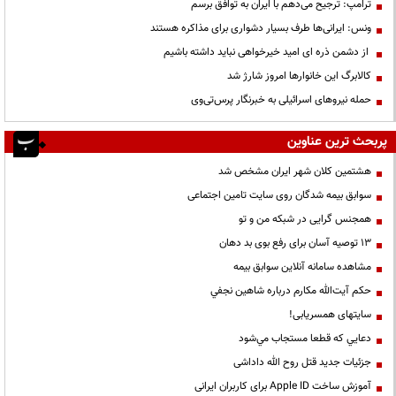
ترامپ: ترجیح می‌دهم با ایران به توافق برسم
ونس: ایرانی‌ها طرف بسیار دشواری برای مذاکره هستند
از دشمن ذره ای امید خیرخواهی نباید داشته باشیم
کالابرگ این خانوارها امروز شارژ شد
حمله نیروهای اسرائیلی به خبرنگار پرس‌تی‌وی
پربحث ترین عناوین
هشتمین کلان شهر ایران مشخص شد
سوابق بیمه شدگان روی سایت تامین اجتماعی
همجنس گرایی در شبکه من و تو
13 توصیه آسان برای رفع بوی بد دهان
مشاهده سامانه آنلاين سوابق بیمه
حكم آيت‌الله مكارم درباره شاهين نجفي
سایتهای همسریابی!
دعايي كه قطعا مستجاب مي‌شود
جزئیات جدید قتل روح الله داداشی
آموزش ساخت Apple ID برای کاربران ایرانی