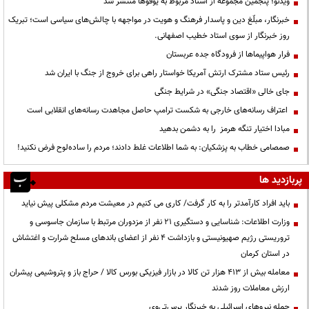
ویدئو؛ پنجمین مجموعه از اسناد مربوط به یوفوها منتشر شد
خبرنگار، مبلّغ دین و پاسدار فرهنگ و هویت در مواجهه با چالش‌های سیاسی است؛ تبریک
روز خبرنگار از سوی استاد خطیب اصفهانی.
فرار هواپیماها از فرودگاه جده عربستان
رئیس ستاد مشترک ارتش آمریکا خواستار راهی برای خروج از جنگ با ایران شد
جای خالی «اقتصاد جنگی» در شرایط جنگی
اعتراف رسانه‌های خارجی به شکست ترامپ حاصل مجاهدت رسانه‌های انقلابی است
مبادا اختیار تنگه هرمز را به دشمن بدهید
صمصامی خطاب به پزشکیان: به شما اطلاعات غلط دادند؛ مردم را ساده‌لوح فرض نکنید!
پربازدید ها
باید افراد کارآمدتر را به کار گرفت/ کاری می کنیم در معیشت مردم مشکلی پیش نیاید
وزارت اطلاعات: شناسایی و دستگیری ۲۱ نفر از مزدوران مرتبط با سازمان جاسوسی و
تروریستی رژیم صهیونیستی و بازداشت ۴ نفر از اعضای باندهای مسلح شرارت و اغتشاش
در استان کرمان
معامله بیش از ۴۱۳ هزار تن کالا در بازار فیزیکی بورس کالا / حراج باز و پتروشیمی پیشران
ارزش معاملات روز شدند
حمله نیروهای اسرائیلی به خبرنگار پرس‌تی‌وی