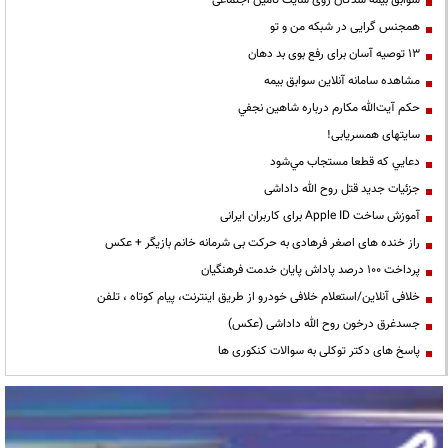
همجنس گرایی در شبکه من و تو
13 توصیه آسان برای رفع بوی بد دهان
مشاهده سامانه آنلاين سوابق بیمه
حكم آيت‌الله مكارم درباره شاهين نجفي
سایتهای همسریابی!
دعايي كه قطعا مستجاب مي‌شود
جزئیات جدید قتل روح الله داداشی
آموزش ساخت Apple ID برای کاربران ایرانی
راز خنده های اصغر فرهادی به حرکت بی شرمانه خانم بازیگر + عکس
پرداخت ۱۰۰ درصد پاداش پایان خدمت فرهنگیان
خلافی آنلاین/استعلام خلافی خودرو از طریق اینترنت، پیام کوتاه ، تلفن
جسدغرق درخون روح الله داداشی (عکس)
پاسخ های دکتر توکلی به سوالات کنکوری ها