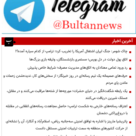
آخرین اخبار
چاک شومر: جنگ ایران اشتغال آمریکا را تخریب کرد؛ ترامپ از کدام سیاره آمده؟!
اتاق پول دولت در دل بورس؛ مستمری بازنشستگان، وثیقه بازی بزرگ‌ها
رد ورود تمامی معتادان به اتاق‌های مدیریت مصرف؛ شرایط خاص پذیرش
حرف‌های صمیمانه یک تیم رسانه‌ای در روز خبرنگار؛ از سختی‌های کار، ندیده‌شدن زحمات و
ماندن پای مردم
یک رابطه شگفت‌انگیز در دنیای حشرات؛ مورچه‌ها از شته‌ها مراقبت می‌کنند و در مقابل،
عسلک شیرین دریافت می‌کنند
اعتراف رسانه‌های خارجی به شکست ترامپ؛ حاصل مجاهدت رسانه‌های انقلابی در مقابله
با دروغ‌پراکنی دشمنان
پاتریشیا مارینز با اشاره به توافق امنیتی سه‌جانبه ریاض، اسلام‌آباد و آنکارا، آن را نشانه‌ای
از حرکت کشورهای منطقه به سمت ترتیبات امنیتی مستقل دانست