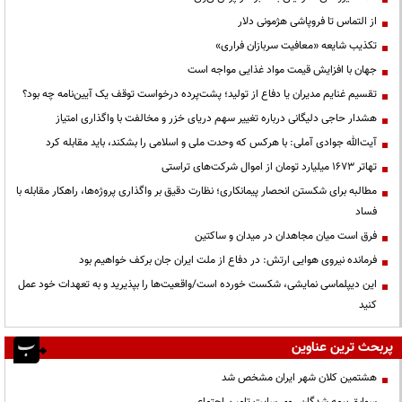
از التماس تا فروپاشی هژمونی دلار
تکذیب شایعه «معافیت سربازان فراری»
جهان با افزایش قیمت مواد غذایی مواجه است
تقسیم غنایم مدیران یا دفاع از تولید؛ پشت‌پرده درخواست توقف یک آیین‌نامه چه بود؟
هشدار حاجی دلیگانی درباره تغییر سهم دریای خزر و مخالفت با واگذاری امتیاز
آیت‌الله جوادی آملی: با هرکس که وحدت ملی و اسلامی را بشکند، باید مقابله کرد
تهاتر ۱۶۷۳ میلیارد تومان از اموال شرکت‌های تراستی
مطالبه برای شکستن انحصار پیمانکاری؛ نظارت دقیق بر واگذاری پروژه‌ها، راهکار مقابله با
فساد
فرق است میان مجاهدان در میدان و ساکتین
فرمانده نیروی هوایی ارتش: در دفاع از ملت ایران جان برکف خواهیم بود
این دیپلماسی نمایشی، شکست خورده است/واقعیت‌ها را بپذیرید و به تعهدات خود عمل
کنید
پربحث ترین عناوین
هشتمین کلان شهر ایران مشخص شد
سوابق بیمه شدگان روی سایت تامین اجتماعی