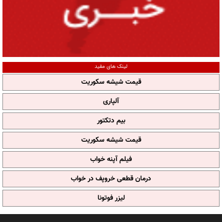
لینک های مفید
قیمت شیشه سکوریت
آلپاری
بیم دتکتور
قیمت شیشه سکوریت
فیلم آپنه خواب
درمان قطعی خروپف در خواب
لیزر فوتونا