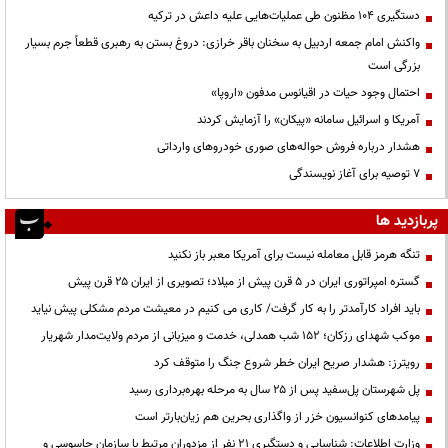
دستگیری ۱۰۴ مظنون طی عملیات‌هایی علیه داعش در ترکیه
واکنش امام جمعه اردبیل به سخنان باقر خرازی: دروغ بستن به رهبری قطعاً جرم بسیار
بزرگی است
احتمال وجود حیات در اقیانوس مدفون «اروپا»
آمریکا و اسرائیل سامانه «پیکان» را آزمایش کردند
هشدار درباره فروش حواله‌های صوری خودروهای وارداتی
۷ توصیه برای آغاز نویسندگی
پربازدید ها
تنگه هرمز قابل معامله نیست برای آمریکا معبر باز نکنید
گستره امپراتوری ایران در ۵ قرن پیش از میلاد؛ تصویری از ایران ۲۵ قرن پیش
باید افراد کارآمدتر را به کار گرفت/ کاری می کنیم در معیشت مردم مشکلی پیش نیاید
موکب شهدای رزکان؛ ۱۵۲ شب همدلی، خدمت و میزبانی از مردم ولایت‌مدار شهریار
رویترز: هشدار صریح ایران خطر شروع جنگ را متوقف کرد
پل شهرستان پل‌سفید پس از ۲۵ سال به مرحله بهره‌برداری رسید
پیامدهای کنوانسیون خزر از واگذاری بحرین هم زیان‌بارتر است
وزارت اطلاعات: شناسایی و دستگیری ۲۱ نفر از مزدوران مرتبط با سازمان جاسوسی و