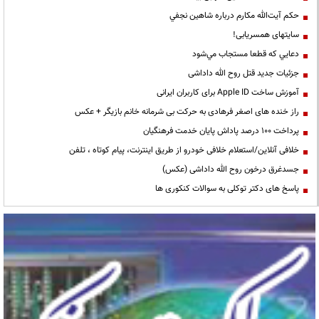
حكم آيت‌الله مكارم درباره شاهين نجفي
سایتهای همسریابی!
دعايي كه قطعا مستجاب مي‌شود
جزئیات جدید قتل روح الله داداشی
آموزش ساخت Apple ID برای کاربران ایرانی
راز خنده های اصغر فرهادی به حرکت بی شرمانه خانم بازیگر + عکس
پرداخت ۱۰۰ درصد پاداش پایان خدمت فرهنگیان
خلافی آنلاین/استعلام خلافی خودرو از طریق اینترنت، پیام کوتاه ، تلفن
جسدغرق درخون روح الله داداشی (عکس)
پاسخ های دکتر توکلی به سوالات کنکوری ها