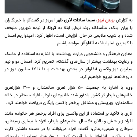
به گزارش
بولتن نیوز
،
سیما سادات لاری
ظهر امروز در گفت‌گو با خبرنگاران
با بیان اینکه، متأسفانه روند نزولی ابتلا به
کرونا
، از نیمه شهریور متوقف
شده و با شیب ملایمی در حال افزایش است، اظهار کرد: امیدواریم امسال
با کمترین آمار ابتلا به
آنفلوآنزا
مواجه باشیم.
معاون فرهنگی و دانشجویی وزارت بهداشت، با اشاره به استفاده از ماسک
و رعایت بهداشت بیشتر از سال‌های گذشته، تصریح کرد: امسال دو و نیم
میلیون دوز واکسن آنفلوانزا در بخش بهداشت و ۱۰ تا ۱۲ میلیون دوز در
داروخانه‌ها توزیع خواهیم کرد.
وی، با اشاره به جمعیت ۵۰ هزار نفری سالمندان و ۳۰۰ هزارنفری
خانم‌های باردار ئر کشور یادآور شد: خانم‌های باردار، افراد مستقر در خانه
سالمندان، بهزیستی و مشاغل پرخطر واکسن رایگان دریافت خواهند کرد.
لاری با تأکید بر استفاده از این واکسن برای افراد پرخطر هر خانواده مانند
افراد زیر شش و بالای ۶۰ سال، خانم‌های باردار، افراد با بیماری زمینه‌ای،
سرطان و شیمی‌درمانی، گفت: افراد می‌توانند با در دست داشتن کارت
ملی، واکسن آنفلوانزا را با قیمت کمتر از ۵۰ هزار تومان از داروخانه