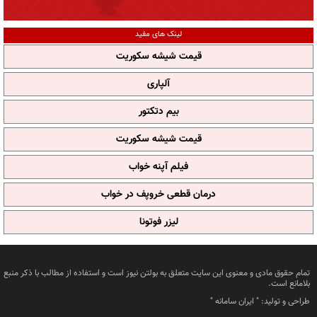
لینک های مفید
قیمت شیشه سکوریت
آلپاری
بیم دتکتور
قیمت شیشه سکوریت
فیلم آپنه خواب
درمان قطعی خروپف در خواب
لیزر فوتونا
تمام حقوق مادی و معنوی این سایت متعلق به بولتن نیوز است و استفاده از مطالب با ذکر منبع
بلامانع است.
طراحی و تولید: "
ایران سامانه
"