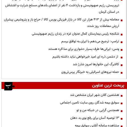
تروریستی رژیم صهیونیستی و بازداشت ۴ نفر از اعضای باندهای مسلح شرارت و اغتشاش
در استان کرمان
معامله بیش از ۴۱۳ هزار تن کالا در بازار فیزیکی بورس کالا / حراج باز و پتروشیمی پیشران
ارزش معاملات روز شدند
شکنجه رئیس بیمارستان کمال عدوان غزه در زندان رژیم صهیونیستی
ترامپ: ترجیح می‌دهم با ایران به توافق برسم
ونس: ایرانی‌ها طرف بسیار دشواری برای مذاکره هستند
از دشمن ذره ای امید خیرخواهی نباید داشته باشیم
کالابرگ این خانوارها امروز شارژ شد
حمله نیروهای اسرائیلی به خبرنگار پرس‌تی‌وی
پربحث ترین عناوین
هشتمین کلان شهر ایران مشخص شد
سوابق بیمه شدگان روی سایت تامین اجتماعی
همجنس گرایی در شبکه من و تو
13 توصیه آسان برای رفع بوی بد دهان
مشاهده سامانه آنلاين سوابق بیمه