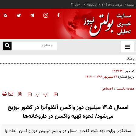
جمعه ۱۶ مرداد ۱۴۰۵
|
Friday , 07 August 2026
از
و
ته
پزشکیان: خدمت بی‌منت و مشارکت مردمی، پایه حل مشکلات کشور است
ن
نو
کد خبر:
۶۸۳۴۳۱
تاریخ انتشار:
۲۶ شهريور ۱۳۹۹ - ۱۹:۴۰
صفحه نخست
»
اجتماعی
‍‍‍ پ
پ
امسال ۱۴.۵ میلیون دوز واکسن آنفلوآنزا در کشور توزیع
می‌شود/ نحوه تهیه واکسن در داروخانه‌ها
سخنگوی وزارت بهداشت گفت: امسال دو و نیم میلیون دوز واکسن آنفلوآنزا