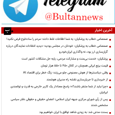
آخرین اخبار
صمصامی خطاب به پزشکیان: به شما اطلاعات غلط دادند؛ مردم را ساده‌لوح فرض نکنید!
صمصامی خطاب به پزشکیان: خودتان در مجلس بودید؛ دیدید انتقادات نمایندگان درباره
گران‌سازی ارز بود، نه واگذاری ایران‌خودرو
پزشکیان: خدمت بی‌منت و مشارکت مردمی، پایه حل مشکلات کشور است
قیمت‌ برنج ایرانی همچنان در کانال ۴۵۰ تا ۵۵۰ هزار تومان
وقتی دیتاسنترها از هوش مصنوعی جلو می‌زنند؛ زنگ خطر برای اقتصاد AI
از خبرسازی تا جریان‌سازی نقشه راه مدیران هوشمند
«چرا نباید از شما متنفر باشند؟»؛ پاسخ معنادار یک کاربر خارجی به قدرت و توانمندی
ایرانیان
پس از رأی شورای مرکزی جبهه ایران اسلامی؛ اعضای حقیقی و حقوقی دفتر سیاسی
مشخص شدند
بسنت مدعی شد: به زودی شاهد توافق با ایران خواهیم بود