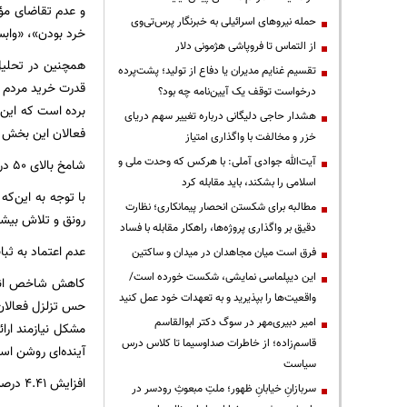
و عدم تقاضای مؤث
حمله نیروهای اسرائیلی به خبرنگار پرس‌تی‌وی
خرد بودن»، «وابست
از التماس تا فروپاشی هژمونی دلار
تقسیم غنایم مدیران یا دفاع از تولید؛ پشت‌پرده
قدرت خرید مردم 
درخواست توقف یک آیین‌نامه چه بود؟
هشدار حاجی دلیگانی درباره تغییر سهم دریای
فعالان این بخش م
خزر و مخالفت با واگذاری امتیاز
آیت‌الله جوادی آملی: با هرکس که وحدت ملی و
شامخ بالای ۵۰ درصد مفهوم رونق دارد
اسلامی را بشکند، باید مقابله کرد
مطالبه برای شکستن انحصار پیمانکاری؛ نظارت
رونق و تلاش بیشت
دقیق بر واگذاری پروژه‌ها، راهکار مقابله با فساد
عدم اعتماد به ثب
فرق است میان مجاهدان در میدان و ساکتین
این دیپلماسی نمایشی، شکست خورده است/
واقعیت‌ها را بپذیرید و به تعهدات خود عمل کنید
حس تزلزل فعالان 
امیر دبیری‌مهر در سوگ دکتر ابوالقاسم
مشکل نیازمند ار
قاسم‌زاده؛ از خاطرات صداوسیما تا کلاس درس
آینده‌ای روشن اس
سیاست
افزایش ۴.۴۱ درصدی نیروهای انسانی
سربازانِ خیابانِ ظهور؛ ملتِ مبعوثِ رودسر در