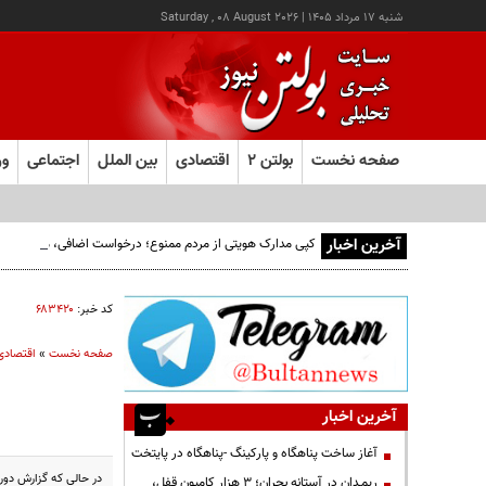
شنبه ۱۷ مرداد ۱۴۰۵
|
Saturday , 08 August 2026
صفحه نخست
بولتن ۲
اقتصادی
بین الملل
اجتماعی
ور
آخرین اخبار
کپی مدارک هویتی از مردم ممنوع؛ درخواست اضافی، می‌تواند پرو
کد خبر:
۶۸۳۴۲۰
صفحه نخست
»
اقتصادی
آخرین اخبار
آغاز ساخت پناهگاه و پارکینگ -پناهگاه در پایتخت
در حالی که گزارش دوره سوم طرح «ش
ریمـدان در آستانه بحران؛ ۳ هزار کامیون قفل،