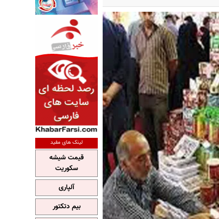
لینک های مفید
قیمت شیشه
سکوریت
آلپاری
بیم دتکتور