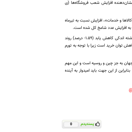
یش ۴.۴۱ درصدی نسبت به ماه گذشته نشان‌دهنده افزایش شعب فروشگاه‌ها (ی
لاها و خدمات»، افزایش نسبت به تیرماه
ر به افزایش عدد شامخ کل شده است.
بی‌ثباتی و نوسانات نرخ ارز موجب شده تا میزان صادرات کالا در ماه مورد مطالعه نسبت به ماه گذشته اندکی کاهش یابد (۱.۵۹- درصد) روند
هش توان خرید است زیرا با توجه به تورم
هان به جز چین و روسیه است و این مهم
ابراین از این جهت باید امیدوار به آینده
پسندیدم
0