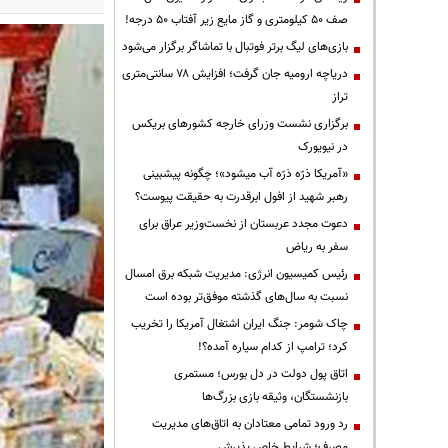
صف ۵۰ کیلومتری و گاز مایع زیر آفتاب ۵۰ درجه!
بازی‌های لیگ برتر فوتبال با تماشاگر برگزار می‌شود
دریاچه ارومیه جان گرفت؛ افزایش ۷۸ سانتی‌متری
تراز
برگزاری نشست وزرای خارجه کشورهای بریکس
در نیویورک
«آمریکا ذرّه ذرّه آب میشود»؛ چگونه پیشبینی
رهبر شهید از افول ابرقدرت به حقیقت پیوست؟
دعوت مجدد عربستان از نخست‌وزیر عراق برای
سفر به ریاض
رئیس کمیسیون انرژی: مدیریت شبکه برق امسال
نسبت به سال‌های گذشته موفق‌تر بوده است
چاک شومر: جنگ ایران اشتغال آمریکا را تخریب
کرد؛ ترامپ از کدام سیاره آمده؟!
اتاق پول دولت در دل بورس؛ مستمری
بازنشستگان، وثیقه بازی بزرگ‌ها
رد ورود تمامی معتادان به اتاق‌های مدیریت
مصرف؛ شرایط خاص پذیرش