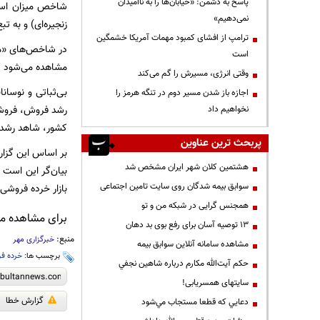
پاسخ به دشمن: «خیابان‌ها را به ناامیدان
نمی‌دهیم»
زنجیره‌ای) و به 
ترامپ از افشای کمبود مهمات آمریکا خشمگین
در شاخص‌های «میز
است
مشاهده می‌شود که
وقتی انرژی، مسیرش را گم می‌کند
اجازه باز شدن مسیر دوم در تنگه هرمز را
رشد فروش، فروشگا
نخواهیم داد
کشور، شاهد رشد (‌
پربحث ترین عناوین
بر اساس این گزا
هشتمین کلان شهر ایران مشخص شد
بیان‌گر این است ک
سوابق بیمه شدگان روی سایت تامین اجتماعی
بازار خرده فروشی
همجنس گرایی در شبکه من و تو
برای مشاهده مطا
13 توصیه آسان برای رفع بوی بد دهان
منبع:
خبرگزاری مهر
مشاهده سامانه آنلاين سوابق بیمه
برچسب ها:
خرده ف
حكم آيت‌الله مكارم درباره شاهين نجفي
سایتهای همسریابی!
گزارش خطا
دعايي كه قطعا مستجاب مي‌شود