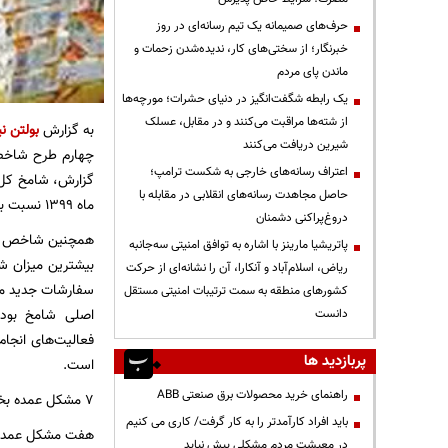
حرف‌های صمیمانه یک تیم رسانه‌ای در روز
خبرنگار؛ از سختی‌های کار، ندیده‌شدن زحمات و
ماندن پای مردم
یک رابطه شگفت‌انگیز در دنیای حشرات؛ مورچه‌ها
از شته‌ها مراقبت می‌کنند و در مقابل، عسلک
به گزارش
بولتن نی
شیرین دریافت می‌کنند
چهارم طرح شاخص م
اعتراف رسانه‌های خارجی به شکست ترامپ؛
حاصل مجاهدت رسانه‌های انقلابی در مقابله با
ماه ۱۳۹۹ نسبت به تیرماه ۱۳۹۹ (۳۷.۵۰) است.
دروغ‌پراکنی دشمنان
پاتریشیا مارینز با اشاره به توافق امنیتی سه‌جانبه
ریاض، اسلام‌آباد و آنکارا، آن را نشانه‌ای از حرکت
کشورهای منطقه به سمت ترتیبات امنیتی مستقل
اصلی شامخ بود
دانست
پربازدید ها
است.
راهنمای خرید محصولات برق صنعتی ABB
۷ مشکل عمده بخش خرده‌فروشی
باید افراد کارآمدتر را به کار گرفت/ کاری می کنیم
هفت مشکل عمده ب
در معیشت مردم مشکلی پیش نیاید