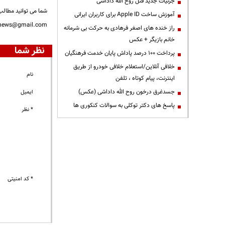
جزئیات جدید قتل روح الله داداشی
شما می توانید مطالب 
آموزش ساخت Apple ID برای کاربران ایرانی
nnews@gmail.com
راز خنده های اصغر فرهادی به حرکت بی شرمانه
خانم بازیگر + عکس
نظر شما
پرداخت ۱۰۰ درصد پاداش پایان خدمت فرهنگیان
خلافی آنلاین/استعلام خلافی خودرو از طریق
نام
اینترنت، پیام کوتاه ، تلفن
جسدغرق درخون روح الله داداشی (عکس)
ایمیل
پاسخ های دکتر توکلی به سوالات کنکوری ها
* نظر
* کد امنیتی