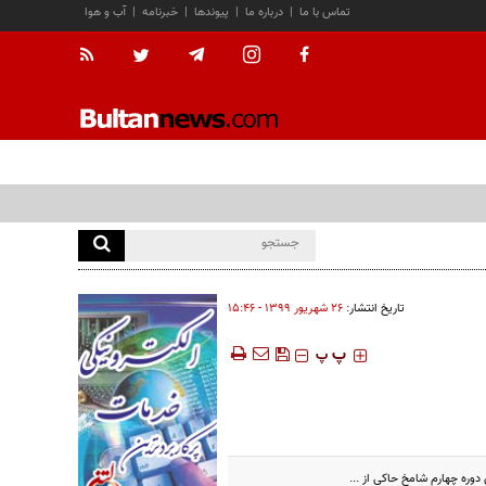
تماس با ما
|
درباره ما
|
پیوندها
|
خبرنامه
|
آب و هوا
تاریخ انتشار:
۲۶ شهريور ۱۳۹۹ - ۱۵:۴۶
‍‍‍ پ
پ