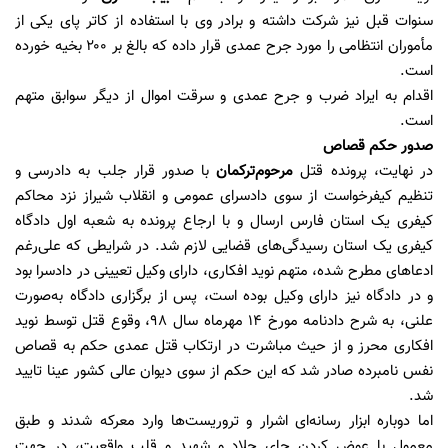
سنوات قبل نیز شرکت داشته و برادر وی با استفاده از کاتر پای یکی از
مأموران انتظامی ‌را مورد جرح عمدی قرار داده که بالغ بر ۲۰۰ بخیه خورده
است.
اقدام به ایراد ضرب و جرح عمدی و سرقت اموال از دیگر سوابق متهم
است.
صدور حکم قصاص
در نهایت، پرونده قتل
مرحوم‌ترکمان
با صدور قرار جلب به دادرسی و
تنظیم کیفرخواست از سوی دادسرای عمومی و انقلاب شیراز نزد محاکم
کیفری یک استان فارس ارسال و با ارجاع پرونده به شعبه اول دادگاه
کیفری یک استان رسیدگی‌های قضایی لازم شد. در شرایطی که علی‌رغم
ادعا‌های مطرح شده، متهم نوید افکاری، دارای وکیل تعیینی در دادسرا بود
و در دادگاه نیز دارای وکیل بوده است، پس از برگزاری دادگاه به‌صورت
علنی، به شرح دادنامه مورخ ۱۴ مهرماه سال ۹۸، وقوع قتل توسط نوید
افکاری محرز و از حیث مباشرت در ارتکاب قتل عمدی حکم به قصاص
نفس نامبرده صادر شد که این حکم از سوی دیوان عالی کشور عینا تایید
شد.
اما دوباره ابزار رسانه‌ای ‌اشرار و ‌تروریست‌ها وارد معرکه شدند و طبق
معمول با عوض کردن جای جلاد و شهید و قلب واقعیت، در جهت