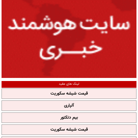
لینک های مفید
قیمت شیشه سکوریت
آلپاری
بیم دتکتور
قیمت شیشه سکوریت