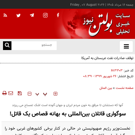
جمعه ۱۶ مرداد ۱۴۰۵
|
Friday , 07 August 2026
از
و
ته
توقف صادرات نفت عربستان به آمریکا
ن
نو
کد خبر:
۶۸۳۳۰۳
تاریخ انتشار:
۲۶ شهريور ۱۳۹۹ - ۰۸:۳۹
صفحه نخست
»
بین الملل
‍‍‍ پ
پ
آنها که دستشان تا مرفق به خون مردم ایران و جهان آلوده است اشک تمساح می ریزند
سوگواری قاتلان بین‌المللی به بهانه قصاص یک قاتل!
نخست‌وزیر رژیم صهیونیستی در حالی در کنار برخی کشورهای غربی خود را