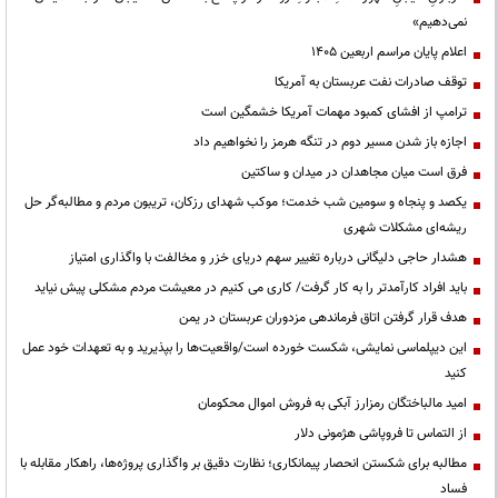
نمی‌دهیم»
اعلام پایان مراسم اربعین ۱۴۰۵
توقف صادرات نفت عربستان به آمریکا
ترامپ از افشای کمبود مهمات آمریکا خشمگین است
اجازه باز شدن مسیر دوم در تنگه هرمز را نخواهیم داد
فرق است میان مجاهدان در میدان و ساکتین
یکصد و پنجاه و سومین شب خدمت؛ موکب شهدای رزکان، تریبون مردم و مطالبه‌گر حل
ریشه‌ای مشکلات شهری
هشدار حاجی دلیگانی درباره تغییر سهم دریای خزر و مخالفت با واگذاری امتیاز
باید افراد کارآمدتر را به کار گرفت/ کاری می کنیم در معیشت مردم مشکلی پیش نیاید
هدف قرار گرفتن اتاق‌ فرماندهی مزدوران عربستان در یمن
این دیپلماسی نمایشی، شکست خورده است/واقعیت‌ها را بپذیرید و به تعهدات خود عمل
کنید
امید مالباختگان رمزارز آبکی به فروش اموال محکومان
از التماس تا فروپاشی هژمونی دلار
مطالبه برای شکستن انحصار پیمانکاری؛ نظارت دقیق بر واگذاری پروژه‌ها، راهکار مقابله با
فساد