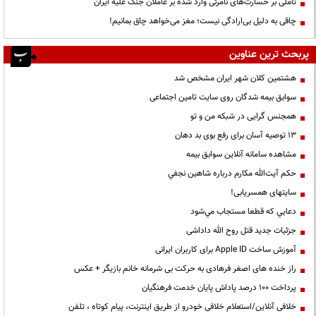
تأملی بر خسارت‌های نامرئی وارد شده بر عاملان جنگ علیه ایران
چاقی به دلیل بی‌ارادگی نیست؛ مغز می‌خواهد چاق بمانیم!
پربحث ترین عناوین
هشتمین کلان شهر ایران مشخص شد
سوابق بیمه شدگان روی سایت تامین اجتماعی
همجنس گرایی در شبکه من و تو
13 توصیه آسان برای رفع بوی بد دهان
مشاهده سامانه آنلاين سوابق بیمه
حكم آيت‌الله مكارم درباره شاهين نجفي
سایتهای همسریابی!
دعايي كه قطعا مستجاب مي‌شود
جزئیات جدید قتل روح الله داداشی
آموزش ساخت Apple ID برای کاربران ایرانی
راز خنده های اصغر فرهادی به حرکت بی شرمانه خانم بازیگر + عکس
پرداخت ۱۰۰ درصد پاداش پایان خدمت فرهنگیان
خلافی آنلاین/استعلام خلافی خودرو از طریق اینترنت، پیام کوتاه ، تلفن