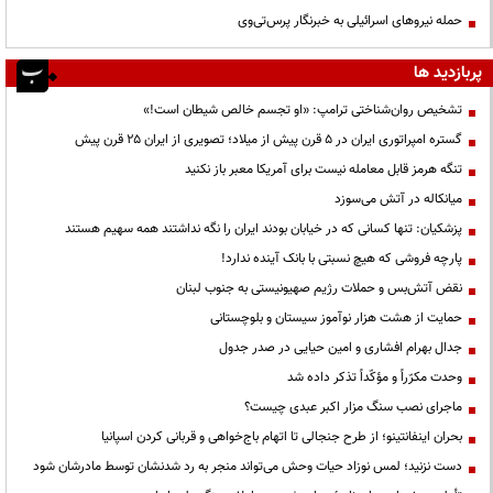
حمله نیروهای اسرائیلی به خبرنگار پرس‌تی‌وی
پربازدید ها
تشخیص روان‌شناختی ترامپ: «او تجسم خالص شیطان است!»
گستره امپراتوری ایران در ۵ قرن پیش از میلاد؛ تصویری از ایران ۲۵ قرن پیش
تنگه هرمز قابل معامله نیست برای آمریکا معبر باز نکنید
میانکاله در آتش می‌سوزد
پزشکیان: تنها کسانی که در خیابان بودند ایران را نگه نداشتند همه سهیم هستند
پارچه فروشی که هیچ نسبتی با بانک آینده ندارد!
نقض آتش‌بس و حملات رژیم صهیونیستی به جنوب لبنان
حمایت از هشت هزار نوآموز سیستان و بلوچستانی
جدال بهرام افشاری و امین حیایی در صدر جدول
وحدت مکرّراً و مؤکّداً تذکر داده شد
ماجرای نصب سنگ مزار اکبر عبدی چیست؟
بحران اینفانتینو؛ از طرح جنجالی تا اتهام باج‌خواهی و قربانی کردن اسپانیا
دست نزنید؛ لمس نوزاد حیات وحش می‌تواند منجر به رد شدنشان توسط مادرشان شود