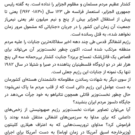
کشتار عظیم مردم مسلمان و مظلوم الجزایر را نداده است. به گفته رئیس
جمهوری الجزایر، استعمار فرانسه طی ۱۲۳ سال (۱۸۳۰- ۱۹۶۲) یعنی تا
پیش از استقلال الجزایر بیش از پنج و نیم میلیون نفر یعنی نیمی‌از
جمعیت آن زمان این کشور را در جریان «جنایاتی که مشمول مرور زمان
نخواهد شد»، به قتل رسانده است.
رژیم‌ اشغالگر قدس طی چند دهه اخیر سفاکانه‌ترین جنایات را علیه مردم
منطقه مرتکب شده است، اکنون چطور نخست‌وزیر آن می‌تواند برای
قصاص یک قاتل‌اشک تمساح بریزد؟ جنایت کشتار بی‌رحمانه سه الی پنج
هزار نفر در دو اردوگاه فلسطینیان پناهنده در صبرا و شتیلا در سال 1982
تنها یک نمونه از جنایات این رژیم جعلی است.
از سوی دیگر به شهادت رساندن مظلومانه دانشمندان هسته‌ای کشورمان
به دست عوامل این رژیم داغی است که از قلب مردم ما پاک نمی‌شود؛
حال چطور نخست‌وزیر قاتلی همچون نتانیاهو به خود جرأت می‌دهد در
جایگاه دلسوز مردم ایران بنشیند؟
آیا می‌توان تصاویر عیادت نخست‌وزیر رژیم صهیونیستی از زخمی‌های
داعشی که برای مداوا به سرزمین‌های‌ اشغالی منتقل شده بودند را
فراموش کرد؟ مداوای ‌تروریست‌هایی که به اعتراف هیلاری کلینتون
(وزیرخارجه اسبق آمریکا در زمان اوباما) به دست آمریکا برای اجرای