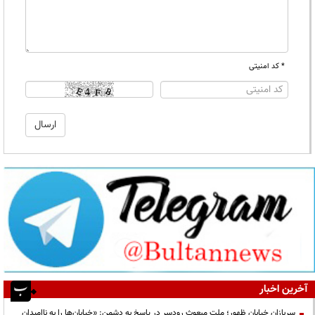
* کد امنیتی
آخرین اخبار
سربازانِ خیابانِ ظهور؛ ملتِ مبعوثِ رودسر در پاسخ به دشمن: «خیابان‌ها را به ناامیدان