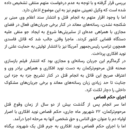
بررسی قرار گرفته و با توجه به عدم درخواست متهم منتفی تشخیص داده
شده است که وکیل تعیینی متهم نیز به این موضوع اذعان دارد.
اما با وجود اقرار متهم به انجام قتل و انتشار سند اعلام وی مبنی بر
شکنجه نشدن، رسانه‌های معاند در کنار برخی جریان‌های فعال در فضای
مجازی با همراهی عده‌ای از سلبریتی‌ها شروع به ایجاد جو منفی علیه
دستگاه قضایی کشور کردند. ماجرا وقتی جالب شد که قاتل فاسدی
همچون ‌ترامپ رئیس‌جمهور آمریکا نیز با انتشار توئیتی به حمایت علنی از
نوید افکاری پرداخت.
در گرماگرم این جریان رسانه‌ای و مجازی بود که انتشار فیلم بازسازی
صحنه قتل مرحوم‌ترکمان به دست نوید افکاری و همراهی برادر وی و
اعتراف صریح این قاتل به انجام قتل در کنار تشریح جزء به جزء این
جنایت تا حد زیادی زبان رسانه‌های معاند و برخی جریان‌های مشکوک
داخلی را دچار لکنت کرد.
اجرای حکم قصاص
اما سر انجام پس از گذشت بیش از دو سال از زمان وقوع قتل
مرحوم‌ترکمان، 22 شهریور ماه جاری، حکم قصاص نوید افکاری با اصرار
اولیاء دم با عنوان حق الناس و حق شخصی آنها به مرحله اجرا درآمد.
اما با اجرای حکم قصاص نوید افکاری به جرم قتل یک شهروند بیگناه