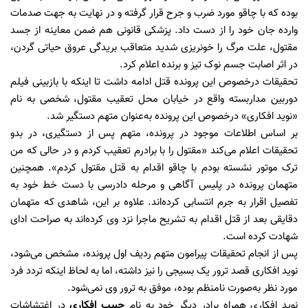
بوده که با چاقو مورد ضرب و جرح قرار گرفته و در نهایت به جهت صدمات
وارده جان خود را از دست داد. پزشکی قانونی هم ضمن معاینه از جسد
مقتول، علت مرگ را خونریزی شدید متعاقب بریدگی عروق حیاتی گردن،
در اثر اصابت جسم نوک تیز و برنده اعلام کرد.
تحقیقات درخصوص این پرونده قتل ادامه داشت تا اینکه با بازبینی فیلم
دوربین مداربسته واقع در خیابان محل تعقیب مقتول، شخصی به نام
«نوید افکاری» درخصوص این پرونده به‌عنوان متهم دستگیر شد.
بر اساس اطلاعات موجود در پرونده، متهم پس از دستگیری، در بدو
تحقیقات اعلام می‌کند «مقتول را با برادرم تعقیب کردم و در حالی که من
‌ترک موتور نشسته بودم با چاقو اقدام به قتل مقتول کردم». همچنین
متهمان پرونده در پلیس آگاهی و مرحله دادرسی با دست خط خود به
تفصیل اقرار به جرم انتسابی کرده‌اند. علاوه ‌بر این، شاهدی که متهمان
دقایقی بعد از قتل اقدام به تشریح ماجرا نزد وی کرده‌اند به صراحت ادای
شهادت کرده است.
پس از انجام تحقیقات پیرامون متهم ردیف اول پرونده، مشخص می‌شود،
نوید افکاری قصد ‌ترور یک بسیجی را نیز داشته، اما به لحاظ اینکه ‌تردد فرد
مورد نظر به‌صورت نامنظم بوده، موفق به ‌ترور وی نمی‌شود.
نوید افکاری همراه برادر دیگر خود به نام
حبیب افکاری
در اغتشاشات