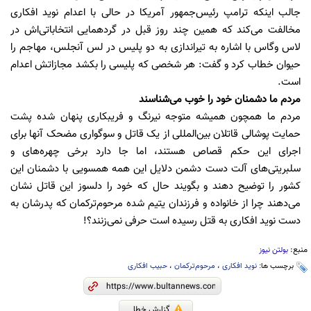
جالب اینکه ‌ترامپ رئیس‌جمهور آمریکا در حالی با اعدام نوید افکاری
مخالفت می‌کند که همین چند روز قبل در گردهمایی انتخاباتی‌اش در
لاس وگاس با‌ اشاره به تیراندازی به دو پلیس در لس آنجلس، مهاجم را
حیوان خطاب کرد و گفت: هر شخصی که پلیسی را بکشد مجازاتش اعدام
است.
مردم ما دشمنان خود را خوب می‌شناسند
مردم ما همچون همیشه متوجه نیرنگ و فریبکاری پنهان شده پشت
حمایت پوشالی قاتلان بین‌المللی از یک قاتل و سوگواری مضحک آنها برای
اجرای این حکم قصاص هستند، اما جا دارد برخی چهره‌های و
سلبریتی‌های آلت دست دشمن دلایل این همه همسویی با دشمنان این
کشور را توضیح دهند و بگویند حال که خود را دلسوز این قاتل نشان
می‌دهند چرا از خانواده و فرزندان یتیم شده مرحوم‌ترکمان که پدرشان به
دست نوید افکاری به قتل رسیده است حرفی نمی‌زنند؟!
منبع:
بولتن نیوز
برچسب ها:
نوید افکاری
،
مرحوم‌ترکمان
،
حبیب افکاری
گزارش خطا