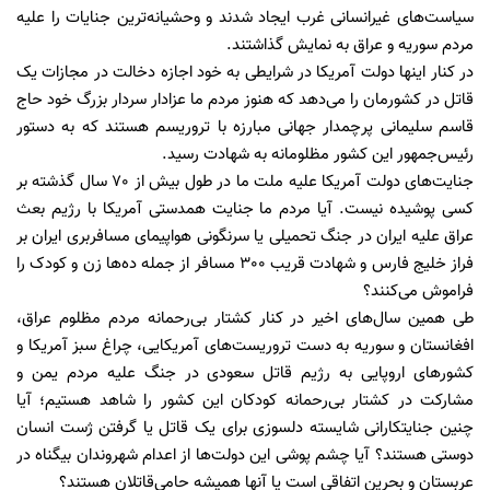
سیاست‌های غیرانسانی غرب ایجاد شدند و وحشیانه‌ترین جنایات را علیه
مردم سوریه و عراق به نمایش گذاشتند.
در کنار اینها دولت آمریکا در شرایطی به خود اجازه دخالت در مجازات یک
قاتل در کشورمان را می‌دهد که هنوز مردم ما عزادار سردار بزرگ خود حاج
قاسم سلیمانی پرچمدار جهانی مبارزه با ‌تروریسم هستند که به دستور
رئیس‌جمهور این کشور مظلومانه به شهادت رسید.
جنایت‌های دولت آمریکا علیه ملت ما در طول بیش از 70 سال گذشته بر
کسی پوشیده نیست. آیا مردم ما جنایت همدستی آمریکا با رژیم بعث
عراق علیه ایران در جنگ تحمیلی یا سرنگونی هواپیمای مسافربری ایران بر
فراز خلیج ‌فارس و شهادت قریب 300 مسافر از جمله ده‌ها زن و کودک را
فراموش می‌کنند؟
طی همین سال‌های اخیر در کنار کشتار بی‌رحمانه مردم مظلوم عراق،
افغانستان و سوریه به دست ‌تروریست‌های آمریکایی، چراغ سبز آمریکا و
کشورهای اروپایی به رژیم قاتل سعودی در جنگ علیه مردم یمن و
مشارکت در کشتار بی‌رحمانه کودکان این کشور را شاهد هستیم؛ آیا
چنین جنایتکارانی شایسته دلسوزی برای یک قاتل یا گرفتن ژست انسان
دوستی هستند؟ آیا چشم پوشی این دولت‌ها از اعدام شهروندان بیگناه در
عربستان و بحرین اتفاقی است یا آنها همیشه حامی‌قاتلان هستند؟