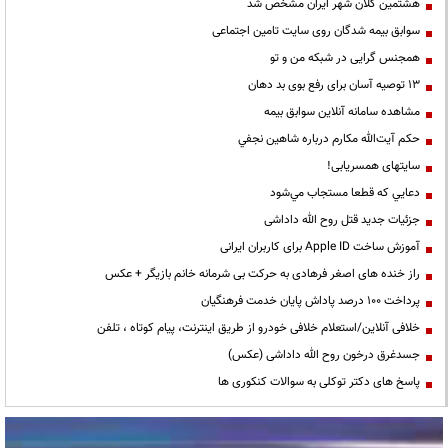
هشتمین کلان شهر ایران مشخص شد
سوابق بیمه شدگان روی سایت تامین اجتماعی
همجنس گرایی در شبکه من و تو
13 توصیه آسان برای رفع بوی بد دهان
مشاهده سامانه آنلاين سوابق بیمه
حكم آيت‌الله مكارم درباره شاهين نجفي
سایتهای همسریابی!
دعايي كه قطعا مستجاب مي‌شود
جزئیات جدید قتل روح الله داداشی
آموزش ساخت Apple ID برای کاربران ایرانی
راز خنده های اصغر فرهادی به حرکت بی شرمانه خانم بازیگر + عکس
پرداخت ۱۰۰ درصد پاداش پایان خدمت فرهنگیان
خلافی آنلاین/استعلام خلافی خودرو از طریق اینترنت، پیام کوتاه ، تلفن
جسدغرق درخون روح الله داداشی (عکس)
پاسخ های دکتر توکلی به سوالات کنکوری ها