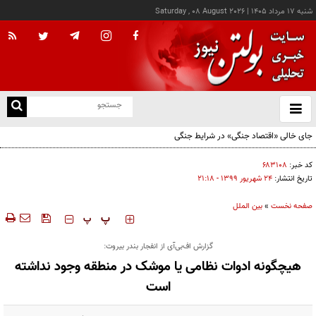
شنبه ۱۷ مرداد ۱۴۰۵
|
Saturday , 08 August 2026
از
و
ته
جای خالی «اقتصاد جنگی» در شرایط جنگی
ن
نو
کد خبر:
۶۸۳۱۰۸
تاریخ انتشار:
۲۴ شهريور ۱۳۹۹ - ۲۱:۱۸
صفحه نخست
»
بین الملل
‍‍‍ پ
پ
گزارش اف‌بی‌آی از انفجار بندر بیروت:
هیچگونه ادوات نظامی یا موشک در منطقه وجود نداشته
است