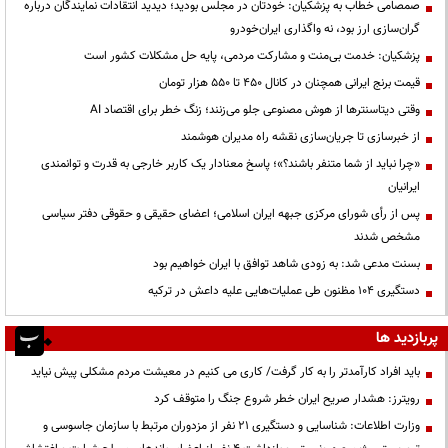
صمصامی خطاب به پزشکیان: خودتان در مجلس بودید؛ دیدید انتقادات نمایندگان درباره
گران‌سازی ارز بود، نه واگذاری ایران‌خودرو
پزشکیان: خدمت بی‌منت و مشارکت مردمی، پایه حل مشکلات کشور است
قیمت‌ برنج ایرانی همچنان در کانال ۴۵۰ تا ۵۵۰ هزار تومان
وقتی دیتاسنترها از هوش مصنوعی جلو می‌زنند؛ زنگ خطر برای اقتصاد AI
از خبرسازی تا جریان‌سازی نقشه راه مدیران هوشمند
«چرا نباید از شما متنفر باشند؟»؛ پاسخ معنادار یک کاربر خارجی به قدرت و توانمندی
ایرانیان
پس از رأی شورای مرکزی جبهه ایران اسلامی؛ اعضای حقیقی و حقوقی دفتر سیاسی
مشخص شدند
بسنت مدعی شد: به زودی شاهد توافق با ایران خواهیم بود
دستگیری ۱۰۴ مظنون طی عملیات‌هایی علیه داعش در ترکیه
پربازدید ها
باید افراد کارآمدتر را به کار گرفت/ کاری می کنیم در معیشت مردم مشکلی پیش نیاید
رویترز: هشدار صریح ایران خطر شروع جنگ را متوقف کرد
وزارت اطلاعات: شناسایی و دستگیری ۲۱ نفر از مزدوران مرتبط با سازمان جاسوسی و