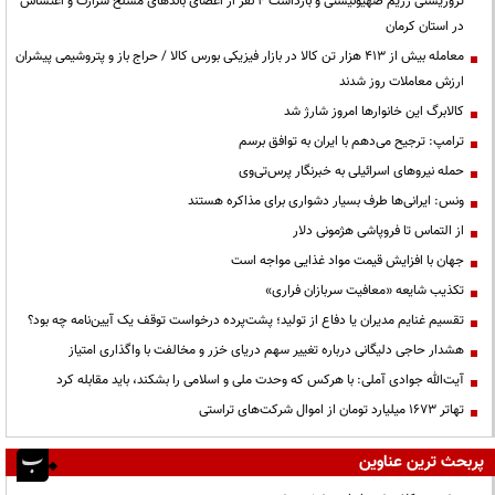
تروریستی رژیم صهیونیستی و بازداشت ۴ نفر از اعضای باندهای مسلح شرارت و اغتشاش
در استان کرمان
معامله بیش از ۴۱۳ هزار تن کالا در بازار فیزیکی بورس کالا / حراج باز و پتروشیمی پیشران
ارزش معاملات روز شدند
کالابرگ این خانوارها امروز شارژ شد
ترامپ: ترجیح می‌دهم با ایران به توافق برسم
حمله نیروهای اسرائیلی به خبرنگار پرس‌تی‌وی
ونس: ایرانی‌ها طرف بسیار دشواری برای مذاکره هستند
از التماس تا فروپاشی هژمونی دلار
جهان با افزایش قیمت مواد غذایی مواجه است
تکذیب شایعه «معافیت سربازان فراری»
تقسیم غنایم مدیران یا دفاع از تولید؛ پشت‌پرده درخواست توقف یک آیین‌نامه چه بود؟
هشدار حاجی دلیگانی درباره تغییر سهم دریای خزر و مخالفت با واگذاری امتیاز
آیت‌الله جوادی آملی: با هرکس که وحدت ملی و اسلامی را بشکند، باید مقابله کرد
تهاتر ۱۶۷۳ میلیارد تومان از اموال شرکت‌های تراستی
پربحث ترین عناوین