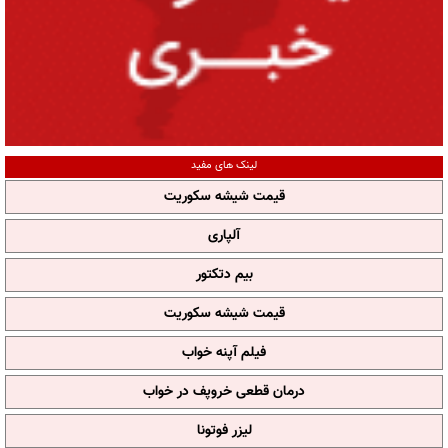
لینک های مفید
قیمت شیشه سکوریت
آلپاری
بیم دتکتور
قیمت شیشه سکوریت
فیلم آپنه خواب
درمان قطعی خروپف در خواب
لیزر فوتونا