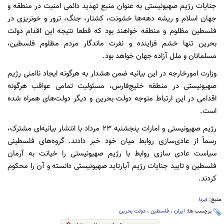
جنایات رژیم صهیونیستی به عنوان منبع تهدید دائمی امنیت در منطقه و
جهان اسلام و ریشه دهه‌ها خشونت، کشتار، جنگ، ترور و خونریزی در
فلسطین مظلوم و منطقه خواهند بود که قطعا نتیجه این اقدام دولت
بحرین تنها خشم فزاینده و نفرت ماندگار مردم مظلوم فلسطین،
مسلمانان و ملل آزاده جهان خواهد بود.
وزارت امورخارجه در این بیانیه ضمن هشدار به هرگونه ایجاد ناامنی رژیم
صهیونیستی در منطقه خلیج‌فارس، مسئولیت تمامی عواقب هرگونه
اقدامی در این ارتباط متوجه دولت بحرین و دیگر دولت‌های همراه شده
است.
رژیم صهیونیستی و امارات پنجشنبه ۲۳ مرداد با انتشار بیانیه‌ای مشترک،
رسماً از عادی‌سازی روابط میان خود خبر دادند. گروه‌های فلسطینی
سیاست عادی سازی روابط با رژیم صهیونیستی را خیانت به آرمان
فلسطین و تایید جنایات رژیم آپارتاید صهیونیستی دانسته و آن را محکوم
کردند.
منبع:
ایرنا
برچسب ها:
ایران
،
فلسطین
،
دولت بحرین