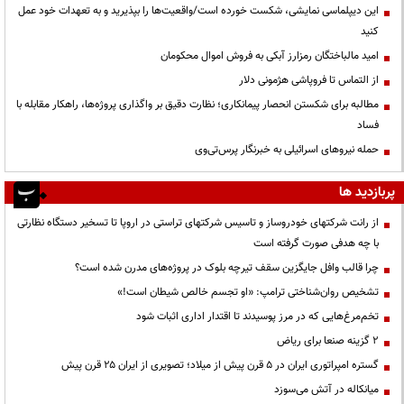
این دیپلماسی نمایشی، شکست خورده است/واقعیت‌ها را بپذیرید و به تعهدات خود عمل
کنید
امید مالباختگان رمزارز آبکی به فروش اموال محکومان
از التماس تا فروپاشی هژمونی دلار
مطالبه برای شکستن انحصار پیمانکاری؛ نظارت دقیق بر واگذاری پروژه‌ها، راهکار مقابله با
فساد
حمله نیروهای اسرائیلی به خبرنگار پرس‌تی‌وی
پربازدید ها
از رانت‌ شرکتهای خودروساز و تاسیس شرکتهای تراستی در اروپا تا تسخیر دستگاه نظارتی
با چه هدفی صورت گرفته است
چرا قالب وافل جایگزین سقف تیرچه بلوک در پروژه‌های مدرن شده است؟
تشخیص روان‌شناختی ترامپ: «او تجسم خالص شیطان است!»
تخم‌مرغ‌هایی که در مرز پوسیدند تا اقتدار اداری اثبات شود
۲ گزینه صنعا برای ریاض
گستره امپراتوری ایران در ۵ قرن پیش از میلاد؛ تصویری از ایران ۲۵ قرن پیش
میانکاله در آتش می‌سوزد