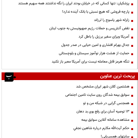
پزشکیان: تنها کسانی که در خیابان بودند ایران را نگه نداشتند همه سهیم هستند
پارچه فروشی که هیچ نسبتی با بانک آینده ندارد!
زلزله شهر یاسوج را لرزاند
نقض آتش‌بس و حملات رژیم صهیونیستی به جنوب لبنان
آمریکا ویزای سفیر برزیل را باطل کرد
جدال بهرام افشاری و امین حیایی در صدر جدول
حمایت از هشت هزار نوآموز سیستان و بلوچستانی
تنگه هرمز قابل معامله نیست برای آمریکا معبر باز نکنید
پربحث ترین عناوین
هشتمین کلان شهر ایران مشخص شد
سوابق بیمه شدگان روی سایت تامین اجتماعی
همجنس گرایی در شبکه من و تو
13 توصیه آسان برای رفع بوی بد دهان
مشاهده سامانه آنلاين سوابق بیمه
حكم آيت‌الله مكارم درباره شاهين نجفي
سایتهای همسریابی!