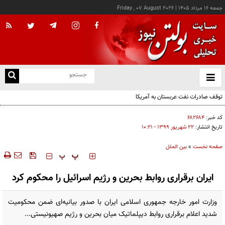
جمعه ۱۶ مرداد ۱۴۰۵
|
Friday , 07 August 2026
از
و
ته
توقف صادرات نفت عربستان به آمریکا
ن
نو
کد خبر:
۶۸۲۶۸۴
تاریخ انتشار:
۲۲ شهريور ۱۳۹۹ - ۱۰:۲۱
صفحه نخست
»
بین الملل
‍‍‍ پ
پ
ایران برقراری روابط بحرین و رژیم اسرائیل را محکوم کرد
وزارت امور خارجه جمهوری اسلامی ایران با صدور بیانیه‌ای ضمن محکومیت
شدید اعلام برقراری روابط دیپلماتیک میان بحرین و رژیم صهیونیستی...