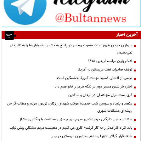
آخرین اخبار
سربازانِ خیابانِ ظهور؛ ملتِ مبعوثِ رودسر در پاسخ به دشمن: «خیابان‌ها را به ناامیدان
نمی‌دهیم»
اعلام پایان مراسم اربعین ۱۴۰۵
توقف صادرات نفت عربستان به آمریکا
ترامپ از افشای کمبود مهمات آمریکا خشمگین است
اجازه باز شدن مسیر دوم در تنگه هرمز را نخواهیم داد
فرق است میان مجاهدان در میدان و ساکتین
یکصد و پنجاه و سومین شب خدمت؛ موکب شهدای رزکان، تریبون مردم و مطالبه‌گر حل
ریشه‌ای مشکلات شهری
هشدار حاجی دلیگانی درباره تغییر سهم دریای خزر و مخالفت با واگذاری امتیاز
باید افراد کارآمدتر را به کار گرفت/ کاری می کنیم در معیشت مردم مشکلی پیش نیاید
هدف قرار گرفتن اتاق‌ فرماندهی مزدوران عربستان در یمن