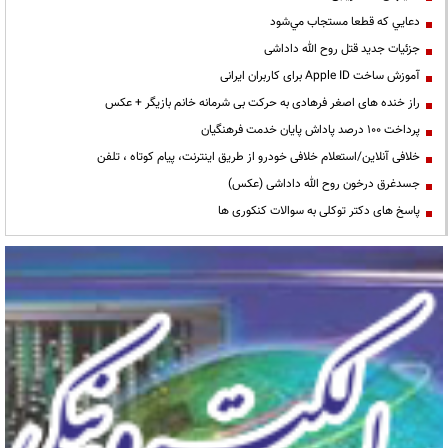
دعايي كه قطعا مستجاب مي‌شود
جزئیات جدید قتل روح الله داداشی
آموزش ساخت Apple ID برای کاربران ایرانی
راز خنده های اصغر فرهادی به حرکت بی شرمانه خانم بازیگر + عکس
پرداخت ۱۰۰ درصد پاداش پایان خدمت فرهنگیان
خلافی آنلاین/استعلام خلافی خودرو از طریق اینترنت، پیام کوتاه ، تلفن
جسدغرق درخون روح الله داداشی (عکس)
پاسخ های دکتر توکلی به سوالات کنکوری ها