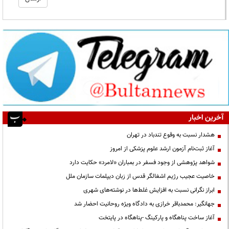
آخرین اخبار
هشدار نسبت به وقوع تندباد در تهران
آغاز ثبت‌نام آزمون ارشد علوم پزشکی از امروز
شواهد پژوهشی از وجود فسفر در بمباران «لامرد» حکایت دارد
خاصیت عجیب رژیم اشغالگر قدس از زبان دیپلمات سازمان ملل
ابراز نگرانی نسبت به افزایش غلط‌ها در نوشته‌های شهری
جهانگیر: محمدباقر خرازی به دادگاه ویژه روحانیت احضار شد
آغاز ساخت پناهگاه و پارکینگ -پناهگاه در پایتخت