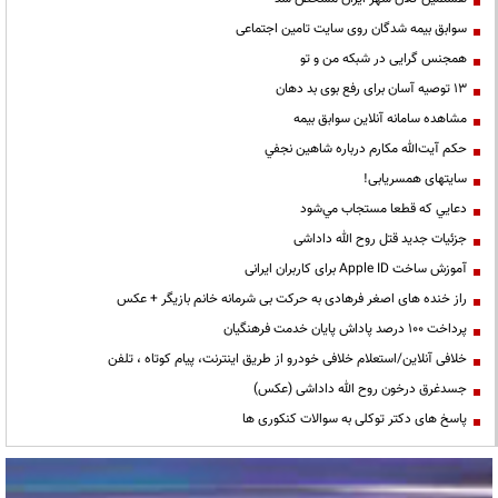
سوابق بیمه شدگان روی سایت تامین اجتماعی
همجنس گرایی در شبکه من و تو
13 توصیه آسان برای رفع بوی بد دهان
مشاهده سامانه آنلاين سوابق بیمه
حكم آيت‌الله مكارم درباره شاهين نجفي
سایتهای همسریابی!
دعايي كه قطعا مستجاب مي‌شود
جزئیات جدید قتل روح الله داداشی
آموزش ساخت Apple ID برای کاربران ایرانی
راز خنده های اصغر فرهادی به حرکت بی شرمانه خانم بازیگر + عکس
پرداخت ۱۰۰ درصد پاداش پایان خدمت فرهنگیان
خلافی آنلاین/استعلام خلافی خودرو از طریق اینترنت، پیام کوتاه ، تلفن
جسدغرق درخون روح الله داداشی (عکس)
پاسخ های دکتر توکلی به سوالات کنکوری ها