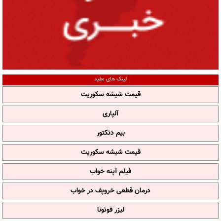
لینک های مفید
قیمت شیشه سکوریت
آلپاری
بیم دتکتور
قیمت شیشه سکوریت
فیلم آپنه خواب
درمان قطعی خروپف در خواب
لیزر فوتونا