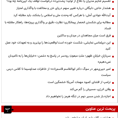
تقسیم غنایم مدیران یا دفاع از تولید؛ پشت‌پرده درخواست توقف یک آیین‌نامه چه بود؟
هشدار حاجی دلیگانی درباره تغییر سهم دریای خزر و مخالفت با واگذاری امتیاز
آیت‌الله جوادی آملی: با هرکس که وحدت ملی و اسلامی را بشکند، باید مقابله کرد
مطالبه برای شکستن انحصار پیمانکاری؛ نظارت دقیق بر واگذاری پروژه‌ها، راهکار مقابله با
فساد
فرق است میان مجاهدان در میدان و ساکتین
این دیپلماسی نمایشی، شکست خورده است/واقعیت‌ها را بپذیرید و به تعهدات خود عمل
کنید
سربازانِ خیابانِ ظهور؛ ملتِ مبعوثِ رودسر در پاسخ به دشمن: «خیابان‌ها را به ناامیدان
نمی‌دهیم»
امیر دبیری‌مهر در سوگ دکتر ابوالقاسم قاسم‌زاده؛ از خاطرات صداوسیما تا کلاس درس
سیاست
ترامپ از افشای کمبود مهمات آمریکا خشمگین است
وقتی انرژی، مسیرش را گم می‌کند
اجازه باز شدن مسیر دوم در تنگه هرمز را نخواهیم داد
پربحث ترین عناوین
هشتمین کلان شهر ایران مشخص شد