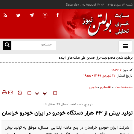
شنبه ۱۷ مرداد ۱۴۰۵
|
Saturday , 08 August 2026
از
و
ته
برطرف شدن محدودیت‌ برق صنایع طی هفته‌های آینده
ن
نو
کد خبر:
۶۸۱۹۹۷
تاریخ انتشار:
۱۷ شهريور ۱۳۹۹ - ۱۶:۵۵
صفحه نخست
»
اقتصادی
»
خودرو
‍‍‍ پ
پ
در پنج ماهه نخست سال ۹۹ محقق شد:
تولید بیش از ۴۳ هزار دستگاه خودرو در ایران خودرو خراسان
شرکت ایران خودرو خراسان در پنج ماهه ابتدایی امسال، موفق به تولید بیش