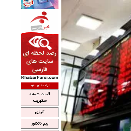
لینک های مفید
قیمت شیشه
سکوریت
آلپاری
بیم دتکتور