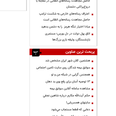
حاصل مجاهدت رسانه‌های انقلابی در مقابله با
دروغ‌پراکنی دشمنان
اعتراف رسانه‌های خارجی به شکست ترامپ
حاصل مجاهدت رسانه‌های انقلابی است
مبادا اختیار تنگه هرمز را به دشمن بدهید
اتاق پول دولت در دل بورس؛ مستمری
بازنشستگان، وثیقه بازی بزرگ‌ها
پربحث ترین عناوین
هشتمین کلان شهر ایران مشخص شد
سوابق بیمه شدگان روی سایت تامین اجتماعی
همجنس گرایی در شبکه من و تو
13 توصیه آسان برای رفع بوی بد دهان
مشاهده سامانه آنلاين سوابق بیمه
حكم آيت‌الله مكارم درباره شاهين نجفي
سایتهای همسریابی!
دعايي كه قطعا مستجاب مي‌شود