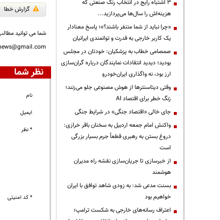
3 اشتباه رایج در انتخاب رنگ صنعتی که
گزارش خطا
هزینه‌اش را سال‌ها می‌پردازید...
«چرا نباید از شما متنفر باشند؟»؛ پاسخ معنادار
شما می توانید مطالب 
یک کاربر خارجی به قدرت و توانمندی ایرانیان
nnews@gmail.com
صمصامی خطاب به پزشکیان: خودتان در مجلس
بودید؛ دیدید انتقادات نمایندگان درباره گران‌سازی
نظر شما
ارز بود، نه واگذاری ایران‌خودرو
وقتی دیتاسنترها از هوش مصنوعی جلو می‌زنند؛
نام
زنگ خطر برای اقتصاد AI
جای خالی «اقتصاد جنگی» در شرایط جنگی
ایمیل
واکنش امام جمعه اردبیل به سخنان باقر خرازی:
* نظر
دروغ بستن به رهبری قطعاً جرم بسیار بزرگی
است
از خبرسازی تا جریان‌سازی نقشه راه مدیران
هوشمند
بسنت مدعی شد: به زودی شاهد توافق با ایران
خواهیم بود
* کد امنیتی
اعتراف رسانه‌های خارجی به شکست ترامپ؛