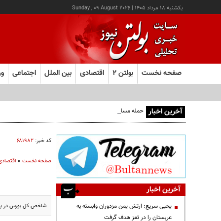
يکشنبه ۱۸ مرداد ۱۴۰۵
|
Sunday , 09 August 2026
صفحه نخست
بولتن ۲
اقتصادی
بین الملل
اجتماعی
ور
آخرین اخبار
حمله مسلحانه به قهوه‌خانه‌ای در زاهدان؛ ۲ نفر جان باختند
کد خبر:
۶۸۱۹۸۲
صفحه نخست
»
اقتصادی
آخرین اخبار
شاخص کل بورس در پایان معاملات امروز سه شنبه 
یحیی سریع: ارتش یمن مزدوران وابسته به
عربستان را در تعز هدف گرفت