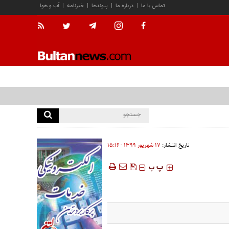
تماس با ما
|
درباره ما
|
پیوندها
|
خبرنامه
|
آب و هوا
تاریخ انتشار:
۱۷ شهريور ۱۳۹۹ - ۱۵:۱۶
‍‍‍ پ
پ