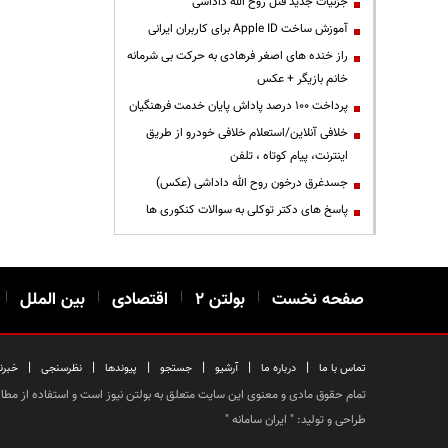
جزئیات جدید قتل روح الله داداشی
آموزش ساخت Apple ID برای کاربران ایرانی
راز خنده های اصغر فرهادی به حرکت بی شرمانه
خانم بازیگر + عکس
پرداخت ۱۰۰ درصد پاداش پایان خدمت فرهنگیان
خلافی آنلاین/استعلام خلافی خودرو از طریق
اینترنت، پیام کوتاه ، تلفن
جسدغرق درخون روح الله داداشی (عکس)
پاسخ های دکتر توکلی به سوالات کنکوری ها
صفحه نخست
|
بولتن ۲
|
اقتصادی
|
بین الملل
|
|
|
|
|
|
|
تماس با ما
درباره ما
آرشیو
جستجو
پیوندها
نظرسنجی
خبرن
تمام حقوق مادی و معنوی این سایت متعلق به بولتن نیوز است و استفاده از مطالب
طراحی و تولید: "
ایران سامانه
"