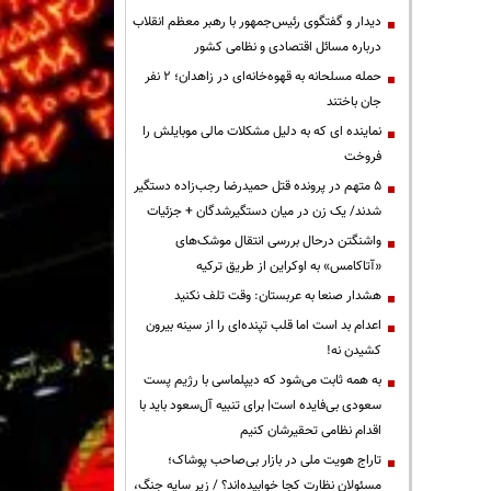
دیدار و گفتگوی رئیس‌جمهور با رهبر معظم انقلاب
درباره مسائل اقتصادی و نظامی کشور
حمله مسلحانه به قهوه‌خانه‌ای در زاهدان؛ ۲ نفر
جان باختند
نماینده ای که به دلیل مشکلات مالی موبایلش را
فروخت
۵ متهم در پرونده قتل حمیدرضا رجب‌زاده دستگیر
شدند/ یک زن در میان دستگیرشدگان + جزئیات
واشنگتن درحال بررسی انتقال موشک‌های
«آتاکامس» به اوکراین از طریق ترکیه
هشدار صنعا به عربستان: وقت تلف نکنید
اعدام بد است اما قلب تپنده‌ای را از سینه بیرون
کشیدن نه!
به همه ثابت می‌شود که دیپلماسی با رژیم پست
سعودی بی‌فایده است| برای تنبیه آل‌سعود باید با
اقدام نظامی تحقیرشان کنیم
تاراج هویت ملی در بازار بی‌صاحب پوشاک؛
مسئولان نظارت کجا خوابیده‌اند؟ / زیر سایه جنگ،