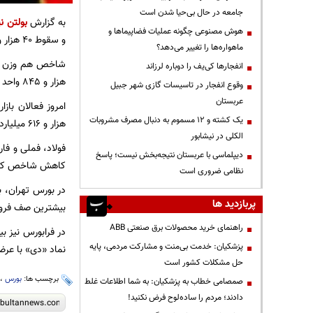
جامعه در حال بی‌حیا شدن است
به گزارش
بولتن نی
هوش مصنوعی چگونه عملیات فضاپیماها و
و سقوط ۴۰ هزار و ۵۷۰ واحدی به پله ۱ میلیون و ۶۴۱ هزار و ۲۱۱ واحد بازگشت.
ماهواره‌ها را تغییر می‌دهد؟
انفجارها کی‌یف را دوباره لرزاند
هزار و ۸۴۵ واحد افت کرد.
وقوع انفجار در تاسیسات گازی شهر جبیل
عربستان
یک کشته و ۱۲ مسموم به دنبال مصرف مشروبات
هزار و ۶۱۶ میلیارد تومان بود.
الکلی در نیشابور
دیپلماسی با عربستان نتیجه‌بخش نیست؛ پاسخ
کاهش شاخص کل بو
نظامی ضروری است
پربازدید ها
بیشترین صف فروش نیز به نماد خگستر با ۹۰۷ 
راهنمای خرید محصولات برق صنعتی ABB
پزشکیان: خدمت بی‌منت و مشارکت مردمی، پایه
نماد «دی» با عرضه ۸۴ میلیون سهم به ارزش ۳۸۷ میلیارد تومان ا
حل مشکلات کشور است
برچسب ها:
بورس
،
صمصامی خطاب به پزشکیان: به شما اطلاعات غلط
دادند؛ مردم را ساده‌لوح فرض نکنید!