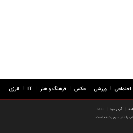
اجتماعی
|
ورزشی
|
عکس
|
فرهنگ و هنر
|
IT
|
انرژی
|
|
امه
آب و هوا
RSS
 با ذکر منبع بلامانع است.