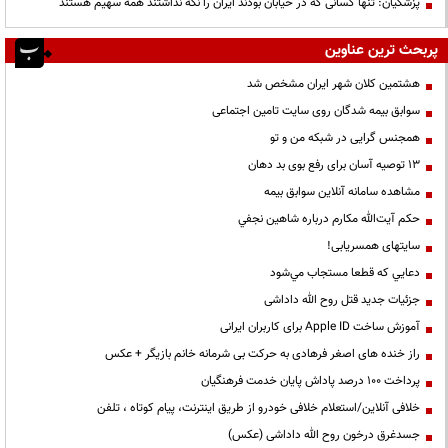
پزشکیان: تنها کسانی که در خیابان بودند ایران را نگه نداشتند همه سهیم هستند
پربحث ترین عناوین
هشتمین کلان شهر ایران مشخص شد
سوابق بیمه شدگان روی سایت تامین اجتماعی
همجنس گرایی در شبکه من و تو
13 توصیه آسان برای رفع بوی بد دهان
مشاهده سامانه آنلاين سوابق بیمه
حكم آيت‌الله مكارم درباره شاهين نجفي
سایتهای همسریابی!
دعايي كه قطعا مستجاب مي‌شود
جزئیات جدید قتل روح الله داداشی
آموزش ساخت Apple ID برای کاربران ایرانی
راز خنده های اصغر فرهادی به حرکت بی شرمانه خانم بازیگر + عکس
پرداخت ۱۰۰ درصد پاداش پایان خدمت فرهنگیان
خلافی آنلاین/استعلام خلافی خودرو از طریق اینترنت، پیام کوتاه ، تلفن
جسدغرق درخون روح الله داداشی (عکس)