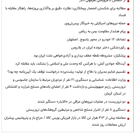
از التماس تا فروپاشی هژمونی دلار
مطالبه برای شکستن انحصار پیمانکاری؛ نظارت دقیق بر واگذاری پروژه‌ها، راهکار مقابله با
فساد
حمله نیروهای اسرائیلی به خبرنگار پرس‌تی‌وی
پیام هشدار مقاومت یمن به ریاض
تصادف ۱۲ خودرو در محور یاسوج ـ اصفهان
رکوردشکنی دختر دونده ایران در بلاروس
پزشکیان: مشروطه نقطه عطف بیداری و آزادی‌خواهی ملت ایران بود
آیت‌الله جوادی آملی: با هرکس که وحدت ملی و اسلامی را بشکند، باید مقابله کرد
تقسیم غنایم مدیران یا دفاع از تولید؛ پشت‌پرده درخواست توقف یک آیین‌نامه چه بود؟
وزارت اطلاعات: شناسایی و دستگیری ۲۱ نفر از مزدوران مرتبط با سازمان جاسوسی و
تروریستی رژیم صهیونیستی و بازداشت ۴ نفر از اعضای باندهای مسلح شرارت و اغتشاش
در استان کرمان
دو تروریست در عملیات نیروهای عراقی در «الانبار» دستگیر شدند
دستگیری ۸ نفر از اشرار مسلح شاخص و مرتبطین گروهک‌های تروریستی
معامله بیش از ۴۱۳ هزار تن کالا در بازار فیزیکی بورس کالا / حراج باز و پتروشیمی پیشران
ارزش معاملات روز شدند