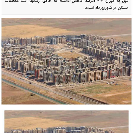
قبل به میزان ۳۷.۷درصد کاهش داشته که حاکی ازتداوم افت معاملات
مسکن در شهریورماه است.