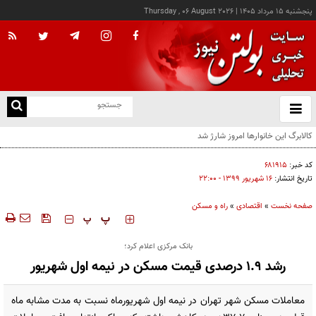
پنجشنبه ۱۵ مرداد ۱۴۰۵
|
Thursday , 06 August 2026
از
و
ته
درخواست شرکت گاز مازندران برای آمادگی مشترکان دربرابر زمستان
ن
نو
کد خبر:
۶۸۱۹۱۵
تاریخ انتشار:
۱۶ شهريور ۱۳۹۹ - ۲۲:۰۰
صفحه نخست
»
اقتصادی
»
راه و مسکن
‍‍‍ پ
پ
بانک مرکزی اعلام کرد؛
رشد ۱.۹ درصدی قیمت مسکن در نیمه اول شهریور
معاملات مسکن شهر تهران در نیمه اول شهریورماه نسبت به مدت مشابه ماه