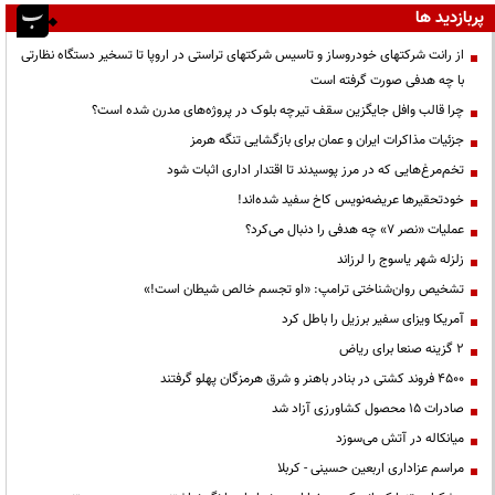
پربازدید ها
از رانت‌ شرکتهای خودروساز و تاسیس شرکتهای تراستی در اروپا تا تسخیر دستگاه نظارتی
با چه هدفی صورت گرفته است
چرا قالب وافل جایگزین سقف تیرچه بلوک در پروژه‌های مدرن شده است؟
جزئیات مذاکرات ایران و عمان برای بازگشایی تنگه هرمز
تخم‌مرغ‌هایی که در مرز پوسیدند تا اقتدار اداری اثبات شود
خودتحقیرها عریضه‌نویس کاخ سفید شده‌اند!
عملیات «نصر ۷» چه هدفی را دنبال می‌کرد؟
زلزله شهر یاسوج را لرزاند
تشخیص روان‌شناختی ترامپ: «او تجسم خالص شیطان است!»
آمریکا ویزای سفیر برزیل را باطل کرد
۲ گزینه صنعا برای ریاض
۴۵۰۰ فروند کشتی در بنادر باهنر و شرق هرمزگان پهلو گرفتند
صادرات ۱۵ محصول کشاورزی آزاد شد
میانکاله در آتش می‌سوزد
مراسم عزاداری اربعین حسینی - کربلا