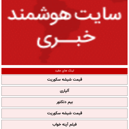
لینک های مفید
قیمت شیشه سکوریت
آلپاری
بیم دتکتور
قیمت شیشه سکوریت
فیلم آپنه خواب